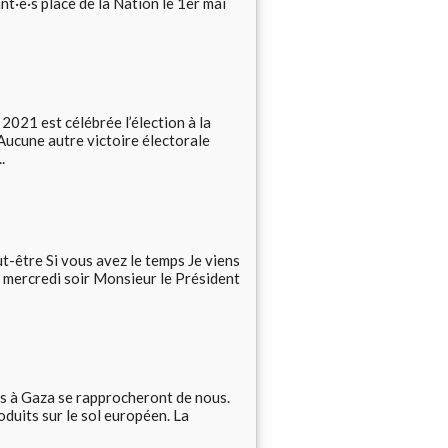
nt·e·s place de la Nation le 1er mai
021 est célébrée l’élection à la
Aucune autre victoire électorale
.
t-être Si vous avez le temps Je viens
t mercredi soir Monsieur le Président
es à Gaza se rapprocheront de nous.
oduits sur le sol européen. La