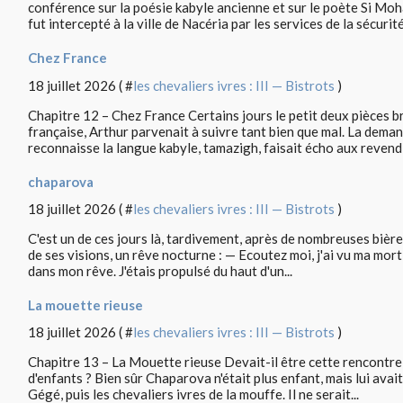
conférence sur la poésie kabyle ancienne et sur le poète Si
fut intercepté à la ville de Nacéria par les services de la sécurité.
Chez France
18 juillet 2026 ( #
les chevaliers ivres : III — Bistrots
)
Chapitre 12 – Chez France Certains jours le petit deux pièces br
française, Arthur parvenait à suivre tant bien que mal. La dema
reconnaisse la langue kabyle, tamazigh, faisait écho aux revendi
chaparova
18 juillet 2026 ( #
les chevaliers ivres : III — Bistrots
)
C'est un de ces jours là, tardivement, après de nombreuses bière
de ses visions, un rêve nocturne : — Ecoutez moi, j'ai vu ma mort, 
dans mon rêve. J'étais propulsé du haut d'un...
La mouette rieuse
18 juillet 2026 ( #
les chevaliers ivres : III — Bistrots
)
Chapitre 13 – La Mouette rieuse Devait-il être cette rencontre 
d'enfants ? Bien sûr Chaparova n'était plus enfant, mais lui avai
Gégé, puis les chevaliers ivres de la mouffe. Il ne serait...