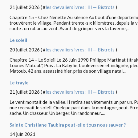
21 juillet 2026 ( #
les chevaliers ivres : III — Bistrots
)
Chapitre 15 – Chez Nénette Au silence Au bout d’une départeme
trouvèrent le village. Pendant trente-six kilomètres, depuis la vil
route : un ruban au vent. Avant de grimper vers la taverne,...
Le soleil
20 juillet 2026 ( #
les chevaliers ivres : III — Bistrots
)
Chapitre 14 – Le Soleil Le 26 Juin 1998 Philippe Martinat titrai
Lounès Matoub", Puis : La Kabylie, bouleversée et indignée, pl
Matoub, 42 ans, assassiné hier, près de son village natal,...
Le trayle
21 juillet 2026 ( #
les chevaliers ivres : III — Bistrots
)
Le vent montait de la vallée. Il retira ses vêtements un par un. 
nue recevait le soleil. Quelque part dans la montagne, peut-être,
sache. Un chasseur. Un berger. Un randonneur....
Sainte Christiane Taubira peut-elle tous nous sauver ?
14 juin 2021