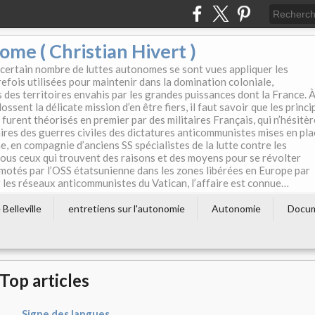
e ( Christian Hivert )
 certain nombre de luttes autonomes se sont vues appliquer les
efois utilisées pour maintenir dans la domination coloniale,
s des territoires envahis par les grandes puissances dont la France. 
ssent la délicate mission d’en être fiers, il faut savoir que les princi
furent théorisés en premier par des militaires Français, qui n’hésitè
aires des guerres civiles des dictatures anticommunistes mises en pla
e, en compagnie d’anciens SS spécialistes de la lutte contre les
tous ceux qui trouvent des raisons et des moyens pour se révolter
motés par l’OSS étatsunienne dans les zones libérées en Europe par
les réseaux anticommunistes du Vatican, l’affaire est connue…
Belleville
entretiens sur l'autonomie
Autonomie
Docu
Top articles
Signe des langues