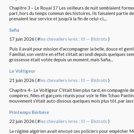
Chapitre 3 – Le Royal 17 Les veilleurs de nuit semblaient former
part, hors du temps commun des histoires. Ils faisaient partie d
prenaient leur service et jusqu’à la fin de celui-ci,...
Safia
17 juin 2026 ( #
les chevaliers ivres : III — Bistrots
)
Puis il avait pour mission d'accompagner la belle, douce et gent
Familial, son ventre en effet s'était arrondi depuis quelques sema
grossesse était votée depuis un moment, mais Safia...
Le Voltigeur
21 juin 2026 ( #
les chevaliers ivres : III — Bistrots
)
Chapitre 4– Le Voltigeur C'était bien plus tard, en compagnie d
compères, filles et garçons réunis pour voir le film Tchao Pantin
mouvement s'était auto dissous quelques mois plus tôt, par lassit
Printemps Bérbère
22 juin 2026 ( #
les chevaliers ivres : III — Bistrots
)
Le régime algérien avait envoyé ses policiers pour empêcher 