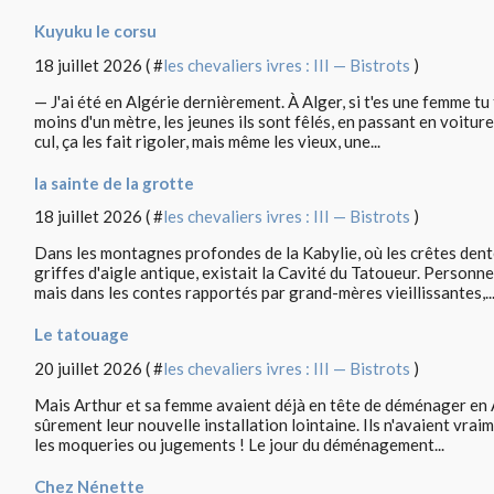
Kuyuku le corsu
18 juillet 2026 ( #
les chevaliers ivres : III — Bistrots
)
— J'ai été en Algérie dernièrement. À Alger, si t'es une femme t
moins d'un mètre, les jeunes ils sont fêlés, en passant en voiture
cul, ça les fait rigoler, mais même les vieux, une...
la sainte de la grotte
18 juillet 2026 ( #
les chevaliers ivres : III — Bistrots
)
Dans les montagnes profondes de la Kabylie, où les crêtes dent
griffes d'aigle antique, existait la Cavité du Tatoueur. Personne
mais dans les contes rapportés par grand-mères vieillissantes,..
Le tatouage
20 juillet 2026 ( #
les chevaliers ivres : III — Bistrots
)
Mais Arthur et sa femme avaient déjà en tête de déménager en A
sûrement leur nouvelle installation lointaine. Ils n'avaient vraime
les moqueries ou jugements ! Le jour du déménagement...
Chez Nénette