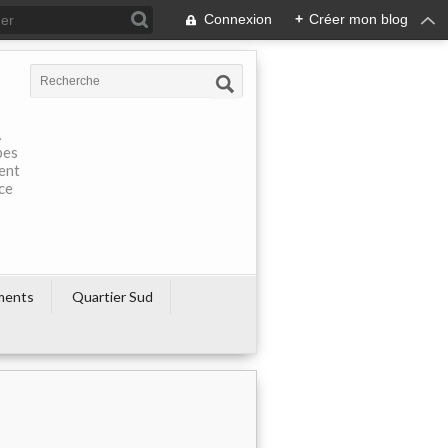
Connexion
+
Créer mon blog
À
pes
rent
ce
ments
Quartier Sud