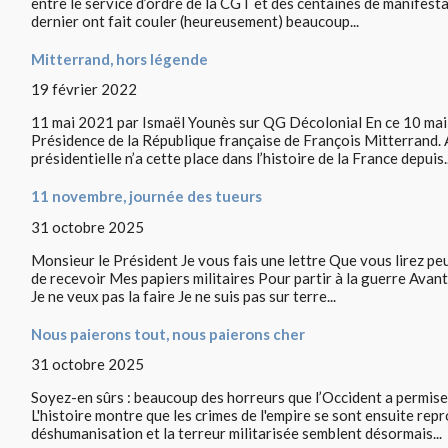
entre le service d’ordre de la CGT et des centaines de manifesta
dernier ont fait couler (heureusement) beaucoup...
Mitterrand, hors légende
19 février 2022
11 mai 2021 par Ismaël Younès sur QG Décolonial En ce 10 mai 2
Présidence de la République française de François Mitterrand. 
présidentielle n’a cette place dans l’histoire de la France depuis..
11 novembre, journée des tueurs
31 octobre 2025
Monsieur le Président Je vous fais une lettre Que vous lirez peu
de recevoir Mes papiers militaires Pour partir à la guerre Avan
Je ne veux pas la faire Je ne suis pas sur terre...
Nous paierons tout, nous paierons cher
31 octobre 2025
Soyez-en sûrs : beaucoup des horreurs que l’Occident a permis
L'histoire montre que les crimes de l'empire se sont ensuite repr
déshumanisation et la terreur militarisée semblent désormais...