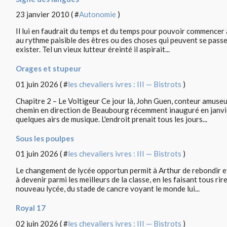
23 janvier 2010 ( #
Autonomie
)
Il lui en faudrait du temps et du temps pour pouvoir commencer à
au rythme paisible des êtres ou des choses qui peuvent se passer
exister. Tel un vieux lutteur éreinté il aspirait...
Orages et stupeur
01 juin 2026 ( #
les chevaliers ivres : III — Bistrots
)
Chapitre 2 – Le Voltigeur Ce jour là, John Guen, conteur amuseur,
chemin en direction de Beaubourg récemment inauguré en janvie
quelques airs de musique. L'endroit prenait tous les jours...
Sous les poulpes
01 juin 2026 ( #
les chevaliers ivres : III — Bistrots
)
Le changement de lycée opportun permit à Arthur de rebondir e
à devenir parmi les meilleurs de la classe, en les faisant tous rire
nouveau lycée, du stade de cancre voyant le monde lui...
Royal 17
02 juin 2026 ( #
les chevaliers ivres : III — Bistrots
)