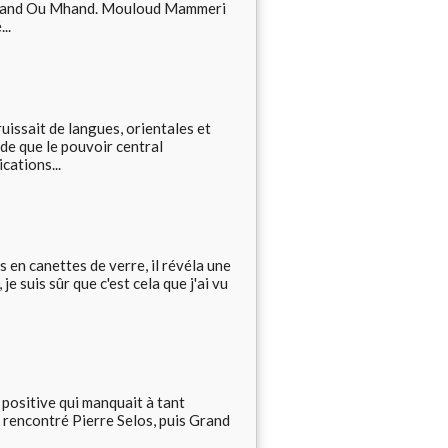
 Mohand Ou Mhand. Mouloud Mammeri
..
uissait de langues, orientales et
nde que le pouvoir central
cations...
s en canettes de verre, il révéla une
je suis sûr que c'est cela que j'ai vu
positive qui manquait à tant
t rencontré Pierre Selos, puis Grand