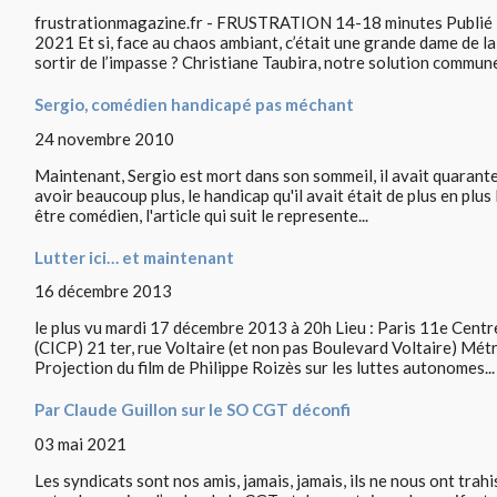
frustrationmagazine.fr - FRUSTRATION 14-18 minutes Publié 10
2021 Et si, face au chaos ambiant, c’était une grande dame de la
sortir de l’impasse ? Christiane Taubira, notre solution commune
Sergio, comédien handicapé pas méchant
24 novembre 2010
Maintenant, Sergio est mort dans son sommeil, il avait quarante 
avoir beaucoup plus, le handicap qu'il avait était de plus en plus 
être comédien, l'article qui suit le represente...
Lutter ici… et maintenant
16 décembre 2013
le plus vu mardi 17 décembre 2013 à 20h Lieu : Paris 11e Centre
(CICP) 21 ter, rue Voltaire (et non pas Boulevard Voltaire) Mé
Projection du film de Philippe Roizès sur les luttes autonomes...
Par Claude Guillon sur le SO CGT déconfi
03 mai 2021
Les syndicats sont nos amis, jamais, jamais, ils ne nous ont trahi