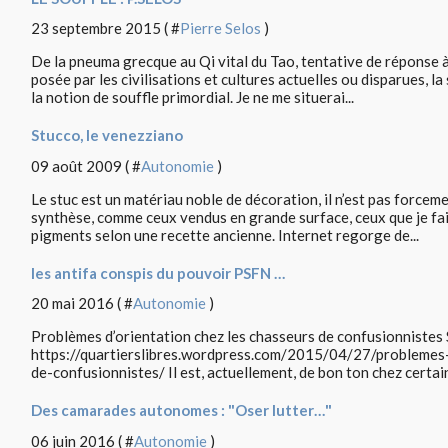
23 septembre 2015 ( #
Pierre Selos
)
De la pneuma grecque au Qi vital du Tao, tentative de réponse à 
posée par les civilisations et cultures actuelles ou disparues, la
la notion de souffle primordial. Je ne me situerai...
Stucco, le venezziano
09 août 2009 ( #
Autonomie
)
Le stuc est un matériau noble de décoration, il n’est pas force
synthèse, comme ceux vendus en grande surface, ceux que je fai
pigments selon une recette ancienne. Internet regorge de...
les antifa conspis du pouvoir PSFN …
20 mai 2016 ( #
Autonomie
)
Problèmes d’orientation chez les chasseurs de confusionnistes 
https://quartierslibres.wordpress.com/2015/04/27/problemes-
de-confusionnistes/ Il est, actuellement, de bon ton chez certai
Des camarades autonomes : "Oser lutter…"
06 juin 2016 ( #
Autonomie
)