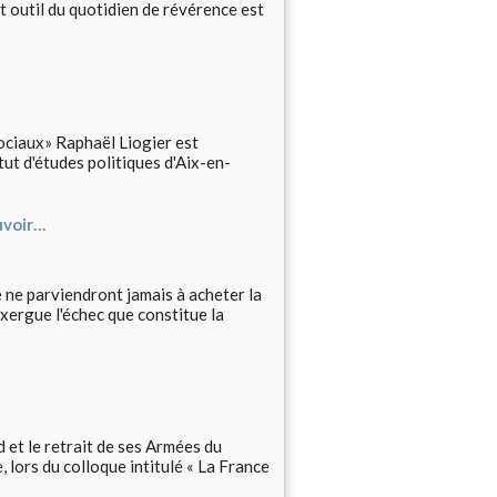
t outil du quotidien de révérence est
sociaux» Raphaël Liogier est
tut d'études politiques d'Aix-en-
uvoir…
le ne parviendront jamais à acheter la
exergue l'échec que constitue la
d et le retrait de ses Armées du
lors du colloque intitulé « La France