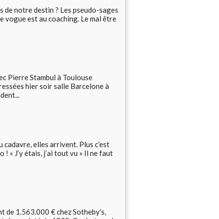
e notre destin ? Les pseudo-sages
e vogue est au coaching. Le mal être
vec Pierre Stambul à Toulouse
essées hier soir salle Barcelone à
dent...
 cadavre, elles arrivent. Plus c’est
 « J’y étais, j’ai tout vu » Il ne faut
 de 1.563.000 € chez Sotheby’s,