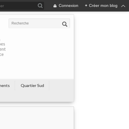
Connexion
+
Créer mon blog
À
pes
rent
ce
ments
Quartier Sud