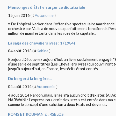
Mensonges d'État en urgence dictatoriale
15 juin 2016 ( #
Autonomie
)
= De l'hôpital Necker dans l'offensive spectaculaire marchande =
orchestré par Valls a de nouveau parfaitement fonctionné. Pers
million de manifestants dans les rues de la capitale...
La saga des chevaliers ivres : 1 (1984)
04 août 2013 ( #
Kahina
)
Bonjour, Découvrez aujourd’hui, un livre socialement engagé, “K
d’une série de sept titres (Les Chevaliers Ivres) qui couvriront 
jusqu’à aujourd’hui, en France, les récits étant contés...
Du berger à la bergère…
04 août 2014 ( #
Autonomie
)
4 août 2014 Pardon, mais, Israël n'a aucun droit d'exister. (Al
NARWANI : L’expression « droit d’exister » est entrée dans ma 
comme le concept d’une solution à deux Etats est devenu...
ROMS ET ROUMANIE : P.SELOS