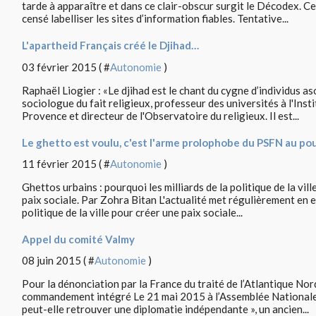
tarde à apparaître et dans ce clair-obscur surgit le Décodex. Ce
censé labelliser les sites d’information fiables. Tentative...
L'apartheid Français créé le Djihad…
03 février 2015 ( #
Autonomie
)
Raphaël Liogier : «Le djihad est le chant du cygne d’individus a
sociologue du fait religieux, professeur des universités à l'Insti
Provence et directeur de l'Observatoire du religieux. Il est...
Le ghetto est voulu, c'est l'arme prolophobe du PSFN au po
11 février 2015 ( #
Autonomie
)
Ghettos urbains : pourquoi les milliards de la politique de la vil
paix sociale. Par Zohra Bitan L'actualité met régulièrement en 
politique de la ville pour créer une paix sociale...
Appel du comité Valmy
08 juin 2015 ( #
Autonomie
)
Pour la dénonciation par la France du traité de l’Atlantique Nor
commandement intégré Le 21 mai 2015 à l’Assemblée Nationale, 
peut-elle retrouver une diplomatie indépendante », un ancien...