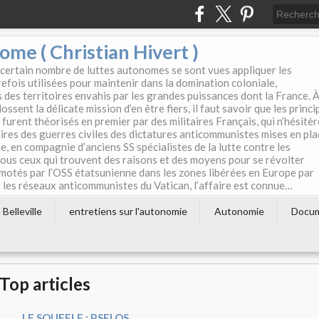
e ( Christian Hivert )
 certain nombre de luttes autonomes se sont vues appliquer les
efois utilisées pour maintenir dans la domination coloniale,
s des territoires envahis par les grandes puissances dont la France. 
ssent la délicate mission d’en être fiers, il faut savoir que les princi
furent théorisés en premier par des militaires Français, qui n’hésitè
aires des guerres civiles des dictatures anticommunistes mises en pla
e, en compagnie d’anciens SS spécialistes de la lutte contre les
tous ceux qui trouvent des raisons et des moyens pour se révolter
motés par l’OSS étatsunienne dans les zones libérées en Europe par
les réseaux anticommunistes du Vatican, l’affaire est connue…
Belleville
entretiens sur l'autonomie
Autonomie
Docu
Top articles
LE SOUFFLE : P.SELOS