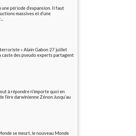
 une période d’expansion. Il faut
tructions massives et d’une
..
« terroriste » Alain Gabon 27 juillet
la caste des pseudo experts partagent
out à répondre n’importe quoi en
 de l’ère darwinienne Zénon Jusqu’au
 Monde se meurt, le nouveau Monde