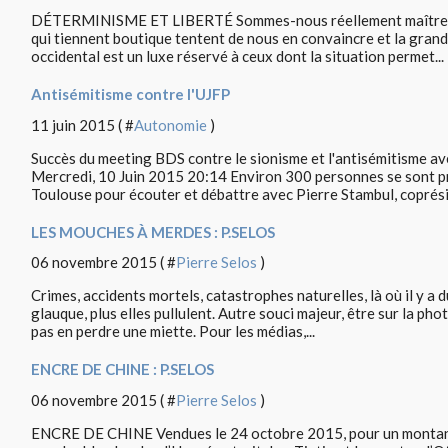
DÉTERMINISME ET LIBERTÉ Sommes-nous réellement maîtres d
qui tiennent boutique tentent de nous en convaincre et la grand
occidental est un luxe réservé à ceux dont la situation permet...
Antisémitisme contre l'UJFP
11 juin 2015 ( #
Autonomie
)
Succès du meeting BDS contre le sionisme et l'antisémitisme a
Mercredi, 10 Juin 2015 20:14 Environ 300 personnes se sont pr
Toulouse pour écouter et débattre avec Pierre Stambul, coprési
LES MOUCHES À MERDES : P.SELOS
06 novembre 2015 ( #
Pierre Selos
)
Crimes, accidents mortels, catastrophes naturelles, là où il y a du
glauque, plus elles pullulent. Autre souci majeur, être sur la photo !
pas en perdre une miette. Pour les médias,...
ENCRE DE CHINE : P.SELOS
06 novembre 2015 ( #
Pierre Selos
)
ENCRE DE CHINE Vendues le 24 octobre 2015, pour un montant