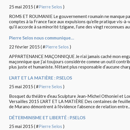
25 mai 2015 ( #
Pierre Selos
)
ROMS ET ROUMANIE Le gouvernement roumain ne manque pas 
comptes à la France face aux expulsions qu’elle pratique vis-à-v
qu’il accorde à sa minorité tzigane, l’une des vingt reconnues au 
Pierre Selos nous communique…
22 février 2015 ( #
Pierre Selos
)
APPARTENANCE MAÇONNIQUE Je n’ai jamais caché mon engagem
maçonnique que j’ai toujours considérée comme un outil contrib
plus juste et humaniste. N’étant plus responsable d’aucune charge
L’ART ET LA MATIÈRE : P.SELOS
25 mai 2015 ( #
Pierre Selos
)
Bosquet du théâtre d’eau Sculpture Jean-Michel Othoniel et Lo
Versailles 2015 L’ART ET LA MATIÈRE Des centaines de feuilles 
de Murano démontrent à l’évidence l’absence de relation entre..
DÉTERMINISME ET LIBERTÉ : P.SELOS
25 mai 2015 ( #
Pierre Selos
)