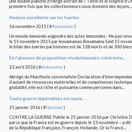
une double planche d’Hergé extrait de « Tintin et le sceptre d’Ot
première fois que les collectionneurs nous donnent des leçons...
Analyse excellente sur les tueries
16 novembre 2015 ( #
Autonomie
)
Un monde immonde engendre des actes immondes : Ne pas renonc
le 15 novembre 2015 par bouamamas Bouamama Saïd 15 novemb
le bilan des tueries parisiennes est de 128 morts et de 300 blessé
En l'absence de proposition révolutionnaire cohérente…
23 avril 2016 ( #
Autonomie
)
Abrégé du Manifeste convivialiste Declaration d’interdependan
d’autant de ressources matérielles et de compétences techniques
globalité, elle est riche et puissante comme personne dans...
Toute guerre impérialiste est nazie…
25 janvier 2016 ( #
Nazisme
)
CONTRE LA GUERRE Publié le 25 janvier 2016 par Christine Del
parce que la France est en guerre depuis le 13 novembre – a dit
de la République française, François Hollande. Or la France...