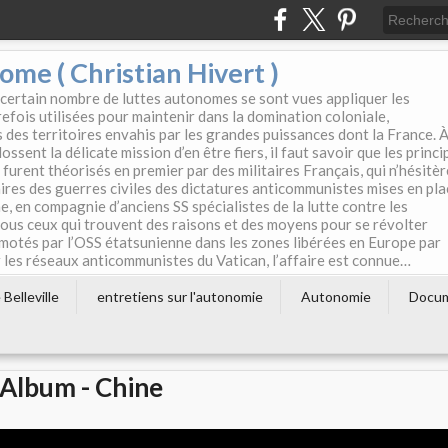
e ( Christian Hivert )
 certain nombre de luttes autonomes se sont vues appliquer les
efois utilisées pour maintenir dans la domination coloniale,
s des territoires envahis par les grandes puissances dont la France. 
ssent la délicate mission d’en être fiers, il faut savoir que les princi
furent théorisés en premier par des militaires Français, qui n’hésitè
aires des guerres civiles des dictatures anticommunistes mises en pla
e, en compagnie d’anciens SS spécialistes de la lutte contre les
tous ceux qui trouvent des raisons et des moyens pour se révolter
motés par l’OSS étatsunienne dans les zones libérées en Europe par
les réseaux anticommunistes du Vatican, l’affaire est connue…
Belleville
entretiens sur l'autonomie
Autonomie
Docu
Album - Chine