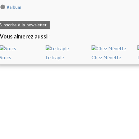
#album
S'inscrire à la newsletter
Vous aimerez aussi :
Stucs
Le trayle
Chez Nénette