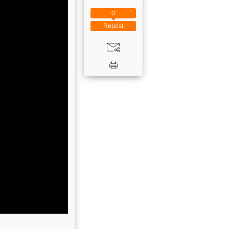
0
Repost