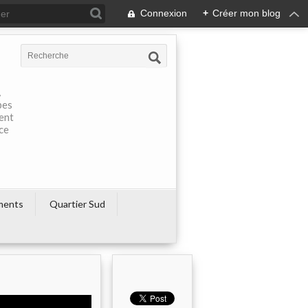
Connexion
+
Créer mon blog
À
pes
rent
ce
ments
Quartier Sud