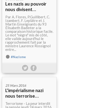
Les nazis au pouvoir
nous divisent…
Par A. Flores, P.Guillibert, C.
Izambert, F. Leplâtre et J.
Martin Enseignants du 93
Élisabeth Badinter a la
comparaison historique facile.
Le mot "nègre" mis de côté,
elle valide aujourd'hui le
rapprochement fait par la
ministre Laurence Rossignol
entre...
#Nazisme
25 Mars 2016
L'impérialisme nazi
nous terrorise…
Terrorisme - La peur interdit
la pensée jeudi 24 mars 2016,