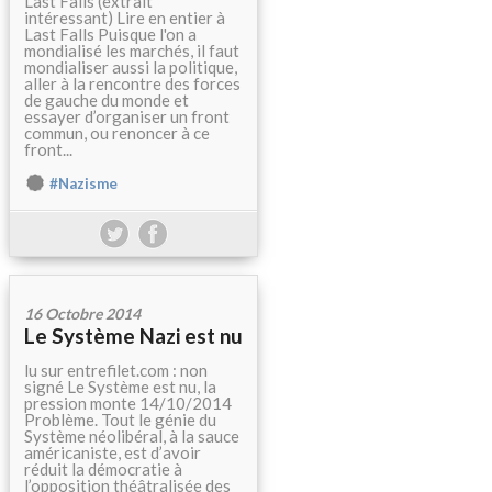
Last Falls (extrait
intéressant) Lire en entier à
Last Falls Puisque l'on a
mondialisé les marchés, il faut
mondialiser aussi la politique,
aller à la rencontre des forces
de gauche du monde et
essayer d’organiser un front
commun, ou renoncer à ce
front...
#Nazisme
16 Octobre 2014
Le Système Nazi est nu
lu sur entrefilet.com : non
signé Le Système est nu, la
pression monte 14/10/2014
Problème. Tout le génie du
Système néolibéral, à la sauce
américaniste, est d’avoir
réduit la démocratie à
l’opposition théâtralisée des