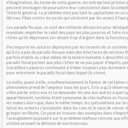
d’imagination. Au terme de cette guerre, les entreprises privées 
peuvent envisager de poursuivre leur coexistence dans la compl
l’intérêt général. Le problème n’est pas tant le capitalisme en soi
dérives. Mais contre les excès qui sévissent par les armes il faut
Les paradis fiscaux, ce sont des milliards détournés pour déséqui
mondiale, empêcher le salut des pays les plus pauvres et faire cro
riches qu’ils dépensent soi-disant trop d’argent dans la fonction 
Peu importe les astuces déployées par les tenants de ce système,
qu’il n’y a pas de paradis fiscaux mais des interfaces de services 
parfois établis au cœur même de la misère humaine. L’absurdité va
paradis fiscal permet aux plus riches de ne pas payer d’impôts, p
travailleurs pauvres continuent à trimer toujours plus durement
pour entretenir le paradis fiscal dans lequel ils vivent.
La mafia, quant à elle, a malheureusement la faveur de certaines 
phénomène prend de l’ampleur tous les jours, il n’y a qu’à observe
villes parler entre eux et se demander les uns aux autres à quel s
appartiennent, système étant synonyme de clan mafieux en l’occu
les mœurs alors que, dans le même temps, les spéculations sur la 
laissé les ordures s’accumuler dans les rues et le taux de cancer
grimper en flèche. On peut en trouver des exemples dans n’import
l’aveuglement populaire sur le problème mafieux renvoie aux eff
victime prenant la défense de son bourreau.