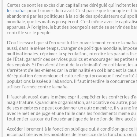
Certes ce sont les excès d'un capitalisme dérégulé qui incitent le
les mafias
pour trouver du travail. C'est parce que le peuple est li
abandonné par les politiques à la solde des spéculateurs qui spol
mondiale, que les mafias prospèrent. C'est même avec le capitalis
apparues. À l'origine, le but des bourgeois est de se servir des b
contrôle sur le peuple.
D'où il ressort que si l'on veut lutter ouvertement contre la mafia e
aussi, dans le même temps, changer de politique mondiale, impose
multinationales, réprimer la spéculation, interdire les paradis fisc
de l'État, garantir des services publics et encourager les petites
des emplois. Si l'on vient à bout de la criminalité en col blanc, les 
s'arrêtent d'elles-mêmes car la criminalité en col blanc est la caus
dérégulation économique et culturelle qui provoque l'insécurité à
populations laissées à l'abandon. Il faut interdire la concurrence 
utiliser l’armée contre la mafia.
Il faudrait aussi, dans le même esprit, empêcher les confréries d'a
magistrature. Quand une organisation, associative ou autre, po
de ses membres ne peut condamner un autre membre, il y a une in
avec le métier de juge et une faille dans les fondements même du
tout entier, autour du flou sémantique de la notion de libre accès 
Accéder librement à la fonction publique oui, à condition que ce l
incompatible avec les modalités de l'exercice de la fonction: on n