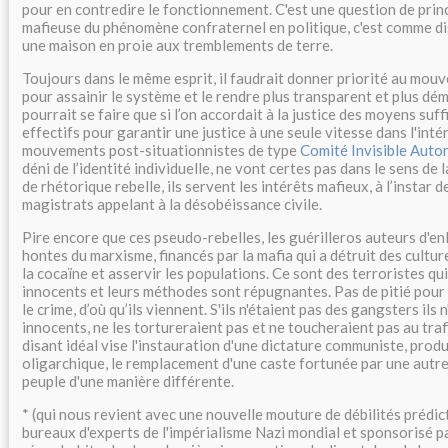
pour en contredire le fonctionnement. C'est une question de princ
mafieuse du phénomène confraternel en politique, c'est comme di
une maison en proie aux tremblements de terre.
Toujours dans le même esprit, il faudrait donner priorité au mou
pour assainir le système et le rendre plus transparent et plus dé
pourrait se faire que si l’on accordait à la justice des moyens suf
effectifs pour garantir une justice à une seule vitesse dans l'inté
mouvements post-situationnistes de type
Comité Invisible Auto
déni de l’identité individuelle, ne vont certes pas dans le sens de 
de rhétorique rebelle, ils servent les intérêts mafieux, à l’instar 
magistrats appelant à la désobéissance civile.
Pire encore que ces pseudo-rebelles, les guérilleros auteurs d'e
hontes du marxisme, financés par la mafia qui a détruit des cultur
la cocaïne et asservir les populations. Ce sont des terroristes qu
innocents et leurs méthodes sont répugnantes. Pas de pitié pour 
le crime, d’où qu’ils viennent. S'ils n'étaient pas des gangsters ils
innocents, ne les tortureraient pas et ne toucheraient pas au traf
disant idéal vise l'instauration d'une dictature communiste, produ
oligarchique, le remplacement d'une caste fortunée par une autr
peuple d'une manière différente.
* (qui nous revient avec une nouvelle mouture de débilités prédic
bureaux d'experts de l'impérialisme Nazi mondial et sponsorisé pa