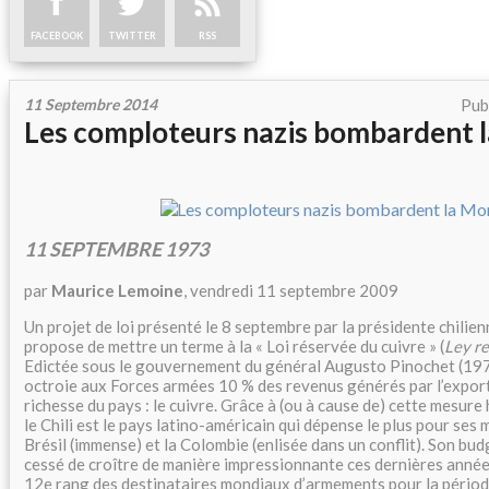
FACEBOOK
TWITTER
RSS
11 Septembre 2014
Pub
Les comploteurs nazis bombardent 
11 SEPTEMBRE 1973
par
Maurice Lemoine
, vendredi 11 septembre 2009
Un projet de loi présenté le 8 septembre par la présidente chilie
propose de mettre un terme à la « Loi réservée du cuivre » (
Ley re
Edictée sous le gouvernement du général Augusto Pinochet (197
octroie aux Forces armées 10 % des revenus générés par l’export
richesse du pays : le cuivre. Grâce à (ou à cause de) cette mesure 
le Chili est le pays latino-américain qui dépense le plus pour ses m
Brésil (immense) et la Colombie (enlisée dans un conflit). Son bud
cessé de croître de manière impressionnante ces dernières années
12e rang des destinataires mondiaux d’armements pour la pério