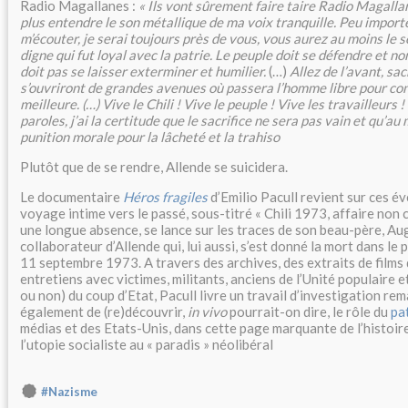
Radio Magallanes :
« Ils vont sûrement faire taire Radio Magalla
plus entendre le son métallique de ma voix tranquille. Peu import
m’écouter, je serai toujours près de vous, vous aurez au moins le
digne qui fut loyal avec la patrie. Le peuple doit se défendre et non 
doit pas se laisser exterminer et humilier.
(…)
Allez de l’avant, sa
s’ouvriront de grandes avenues où passera l’homme libre pour con
meilleure. (…) Vive le Chili ! Vive le peuple ! Vive les travailleurs
paroles, j’ai la certitude que le sacrifice ne sera pas vain et qu’au
punition morale pour la lâcheté et la trahiso
Plutôt que de se rendre, Allende se suicidera.
Le documentaire
Héros fragiles
d’Emilio Pacull revient sur ces 
voyage intime vers le passé, sous-titré « Chili 1973, affaire non c
une longue absence, se lance sur les traces de son beau-père, Au
collaborateur d’Allende qui, lui aussi, s’est donné la mort dans le
11 septembre 1973. A travers des archives, des extraits de films d
entretiens avec victimes, militants, anciens de l’Unité populaire e
ou non) du coup d’Etat, Pacull livre un travail d’investigation re
également de (re)découvrir,
in vivo
pourrait-on dire, le rôle du
pa
médias et des Etats-Unis, dans cette page marquante de l’histoire 
l’utopie socialiste au « paradis » néolibéral
#Nazisme