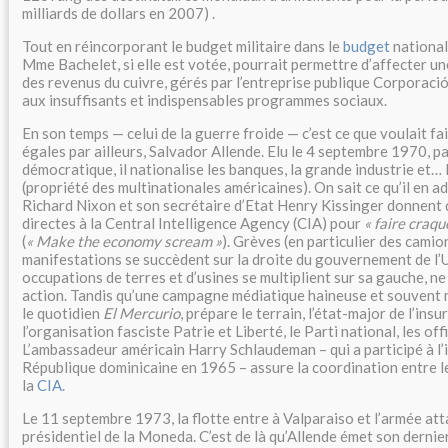
milliards de dollars en 2007) .
Tout en réincorporant le budget militaire dans le
budget
national
Mme Bachelet, si elle est votée, pourrait permettre d’affecter un
des revenus du cuivre, gérés par l’entreprise publique Corporaci
aux insuffisants et indispensables programmes sociaux.
En son temps — celui de la guerre froide — c’est ce que voulait fa
égales par ailleurs, Salvador Allende. Elu le 4 septembre 1970, pa
démocratique, il nationalise les banques, la grande industrie et… 
(propriété des multinationales américaines). On sait ce qu’il en ad
Richard Nixon et son secrétaire d’Etat Henry Kissinger donnent 
directes à la Central Intelligence Agency (CIA) pour
« faire craqu
(
« Make the economy scream »
). Grèves (en particulier des camio
manifestations se succèdent sur la droite du gouvernement de l’U
occupations de terres et d’usines se multiplient sur sa gauche, ne
action. Tandis qu’une campagne médiatique haineuse et souvent
le quotidien
El Mercurio
, prépare le terrain, l’état-major de l’in
l’organisation fasciste Patrie et Liberté, le Parti national, les off
L’ambassadeur américain Harry Schlaudeman – qui a participé à l’
République dominicaine en 1965 – assure la coordination entre les
la
CIA.
Le 11 septembre 1973, la flotte entre à Valparaiso et l’armée att
présidentiel de la Moneda. C’est de là qu’Allende émet son dernie