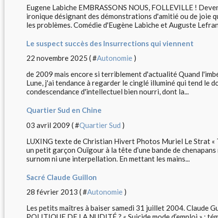
Eugene Labiche EMBRASSONS NOUS, FOLLEVILLE ! Devenu, 
ironique désignant des démonstrations d'amitié ou de joie qu
les problèmes. Comédie d'Eugène Labiche et Auguste Lefranc,
Le suspect succès des Insurrections qui viennent
22 novembre 2025 ( #
Autonomie
)
de 2009 mais encore si terriblement d'actualité Quand l'imbéc
Lune, j'ai tendance à regarder le cinglé illuminé qui tend le 
condescendance d'intellectuel bien nourri, dont la...
Quartier Sud en Chine
03 avril 2009 ( #
Quartier Sud
)
LUXING texte de Christian Hivert Photos Muriel Le Strat « Ti
un petit garçon Ouïgour à la tête d’une bande de chenapans ri
surnom ni une interpellation. En mettant les mains...
Sacré Claude Guillon
28 février 2013 ( #
Autonomie
)
Les petits maîtres à baiser samedi 31 juillet 2004. Claude
POLITIQUE DE LA NUDITÉ ? « Suicide mode d’emploi » : 