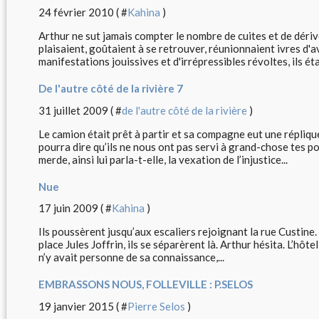
24 février 2010 ( #
Kahina
)
Arthur ne sut jamais compter le nombre de cuites et de déri
plaisaient, goûtaient à se retrouver, réunionnaient ivres d
manifestations jouissives et d'irrépressibles révoltes, ils éta
De l'autre côté de la rivière 7
31 juillet 2009 ( #
de l'autre côté de la rivière
)
Le camion était prêt à partir et sa compagne eut une répliq
pourra dire qu’ils ne nous ont pas servi à grand-chose tes po
merde, ainsi lui parla-t-elle, la vexation de l’injustice...
Nue
17 juin 2009 ( #
Kahina
)
Ils poussèrent jusqu’aux escaliers rejoignant la rue Custine.
place Jules Joffrin, ils se séparèrent là. Arthur hésita. L’hôtel
n’y avait personne de sa connaissance,...
EMBRASSONS NOUS, FOLLEVILLE : P.SELOS
19 janvier 2015 ( #
Pierre Selos
)