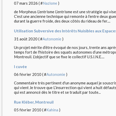
07 mars 2026 ( #
Nazisme
)
de Morpheus L’entrisme L’entrisme est une stratégie qui vise
C’est une ancienne technique qui remonte à l’entre deux gue
durant la guerre froide, des deux côtés du rideau de fer....
Utilisation Subversive des Intérêts Nuisibles aux Espace
31 août 2020 ( #
Autonomie
)
Un projet mérite d’être évoqué de nos jours, trente ans après 
temps fort de l'histoire des squats autonomes d’une métropole 
Montreuil. L'objectif que se fixe le collectif U.S.I.N.E....
I cuvée
06 février 2010 ( #
Autonomie
)
Commentaire très pertinent d'un anonyme auquel je souscris
qui vient Je trouve que L’insurrection qui vient a huit défau
qui est annoncé dès le titre et se traduit par toute...
Rue Kléber, Montreuil
05 février 2010 ( #
Kahina
)