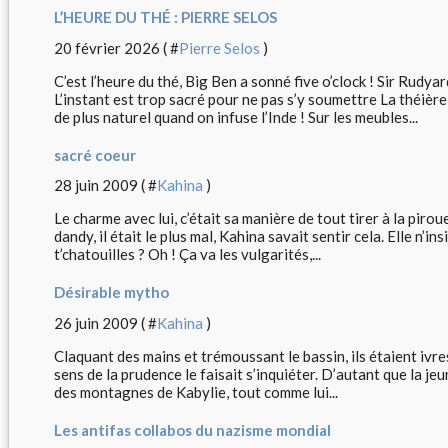
L’HEURE DU THÉ : PIERRE SELOS
20 février 2026 ( #
Pierre Selos
)
C’est l’heure du thé, Big Ben a sonné five o’clock ! Sir Rudya
L’instant est trop sacré pour ne pas s’y soumettre La théière
de plus naturel quand on infuse l’Inde ! Sur les meubles...
sacré coeur
28 juin 2009 ( #
Kahina
)
Le charme avec lui, c’était sa manière de tout tirer à la piroue
dandy, il était le plus mal, Kahina savait sentir cela. Elle n’in
t’chatouilles ? Oh ! Ça va les vulgarités,...
Désirable mytho
26 juin 2009 ( #
Kahina
)
Claquant des mains et trémoussant le bassin, ils étaient ivre
sens de la prudence le faisait s’inquiéter. D’autant que la jeun
des montagnes de Kabylie, tout comme lui...
Les antifas collabos du nazisme mondial