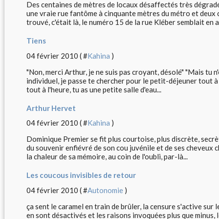
Des centaines de mètres de locaux désaffectés très dégradé
une vraie rue fantôme à cinquante mètres du métro et deux 
trouvé, c'était là, le numéro 15 de la rue Kléber semblait en 
Tiens
04 février 2010 ( #
Kahina
)
"Non, merci Arthur, je ne suis pas croyant, désolé" "Mais tu n'e
individuel, je passe te chercher pour le petit-déjeuner tout à 
tout à l'heure, tu as une petite salle d'eau...
Arthur Hervet
04 février 2010 ( #
Kahina
)
Dominique Premier se fit plus courtoise, plus discrète, secr
du souvenir enfiévré de son cou juvénile et de ses cheveux 
la chaleur de sa mémoire, au coin de l'oubli, par-là...
Les coucous invisibles de retour
04 février 2010 ( #
Autonomie
)
ça sent le caramel en train de brûler, la censure s'active su
en sont désactivés et les raisons invoquées plus que minus, l