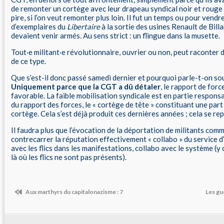
de remonter un cortège avec leur drapeau syndical noir et rouge à
pire, si l’on veut remonter plus loin. Il fut un temps ou pour vendr
d’exemplaires du
Libertaire
à la sortie des usines Renault de Bill
devaient venir armés. Au sens strict : un flingue dans la musette.
Tout·e militant·e révolutionnaire, ouvrier ou non, peut raconter 
de ce type.
Que s’est-il donc passé samedi dernier et pourquoi parle-t-on so
Uniquement parce que la CGT a dû détaler
, le rapport de forc
favorable. La faible mobilisation syndicale est en partie respon
du rapport des forces, le « cortège de tête » constituant une part
cortège. Cela s’est déjà produit ces dernières années ; cela se re
Il faudra plus que l’évocation de la déportation de militants com
contrecarrer la réputation effectivement « collabo » du service d
avec les flics dans les manifestations, collabo avec le système (y 
là où les flics ne sont pas présents).
Aux marthyrs du capitalonazisme : 7
Les gu