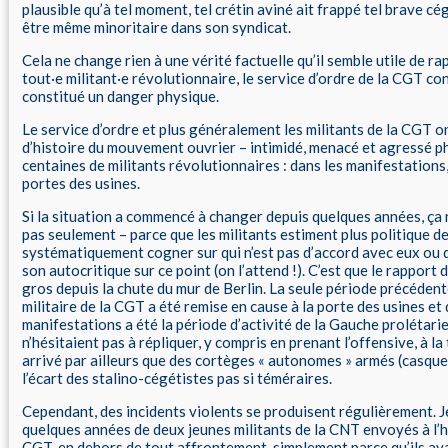
plausible qu’à tel moment, tel crétin aviné ait frappé tel brave cé
être même minoritaire dans son syndicat.
Cela ne change rien à une vérité factuelle qu’il semble utile de ra
tout·e militant·e révolutionnaire, le service d’ordre de la CGT co
constitué un danger physique.
Le service d’ordre et plus généralement les militants de la CGT on
d’histoire du mouvement ouvrier – intimidé, menacé et agressé 
centaines de militants révolutionnaires : dans les manifestations,
portes des usines.
Si la situation a commencé à changer depuis quelques années, ça n
pas seulement – parce que les militants estiment plus politique d
systématiquement cogner sur qui n’est pas d’accord avec eux ou q
son autocritique sur ce point (on l’attend !). C’est que le rapport 
gros depuis la chute du mur de Berlin. La seule période précéden
militaire de la CGT a été remise en cause à la porte des usines et
manifestations a été la période d’activité de la Gauche prolétarie
n’hésitaient pas à répliquer, y compris en prenant l’offensive, à la 
arrivé par ailleurs que des cortèges « autonomes » armés (casque
l’écart des stalino-cégétistes pas si téméraires.
Cependant, des incidents violents se produisent régulièrement. Je
quelques années de deux jeunes militants de la CNT envoyés à l’h
CGT, en dehors de tout affrontement, simplement parce qu’ils ava