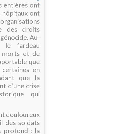
s entières ont
s hôpitaux ont
rganisations
se des droits
 génocide. Au-
e le fardeau
 morts et de
upportable que
 certaines en
ndant que la
nt d’une crise
storique qui
ent douloureux
il des soldats
 profond : la