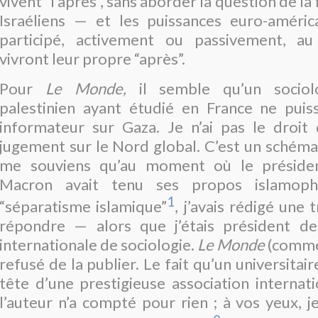
vivent “l’après”, sans aborder la question de la
Israéliens — et les puissances euro-améric
participé, activement ou passivement, a
vivront leur propre “après”.
Pour
Le Monde,
il semble qu’un sociol
palestinien ayant étudié en France ne puis
informateur sur Gaza. Je n’ai pas le droit
jugement sur le Nord global. C’est un schéma 
me souviens qu’au moment où le présid
Macron avait tenu ses propos islamoph
1
“séparatisme islamique”
, j’avais rédigé une 
répondre — alors que j’étais président de 
internationale de sociologie.
Le Monde
(comm
refusé de la publier. Le fait qu’un universitaire
tête d’une prestigieuse association internati
l’auteur n’a compté pour rien
; à vos yeux, j