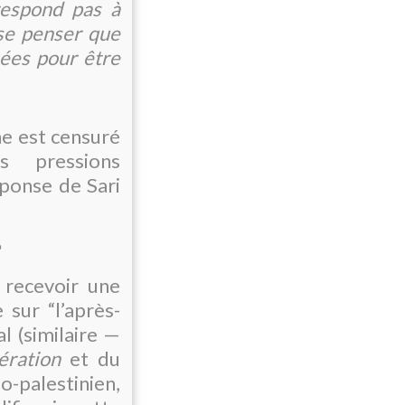
respond pas à
sse penser que
nées pour être
ne est censuré
 pressions
éponse de Sari
e recevoir une
 sur “l’après-
al (similaire —
ération
et du
palestinien,