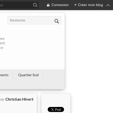
Connexion
+
Créer mon blog
À
pes
rent
ce
ments
Quartier Sud
par
Christian Hivert