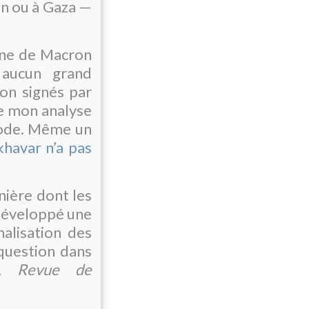
ban ou à Gaza —
gne de Macron
 aucun grand
ion signés par
e mon analyse
iode. Même un
havar n’a pas
nière dont les
développé une
nalisation des
 question dans
os, Revue de