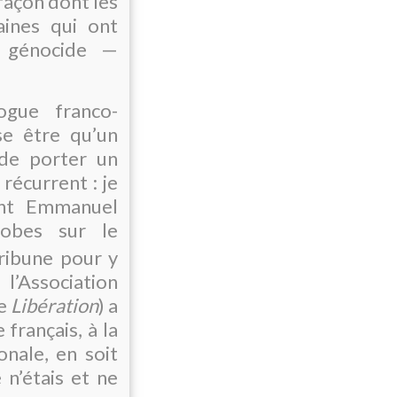
 façon dont les
aines qui ont
u génocide —
ogue franco-
se être qu’un
 de porter un
récurrent : je
ent Emmanuel
obes sur le
tribune pour y
l’Association
e
Libération
) a
 français, à la
onale, en soit
e n’étais et ne