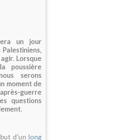
era un jour
 Palestiniens,
 agir. Lorsque
la poussière
nous serons
 un moment de
L’après-guerre
des questions
lement.
début d’un
long