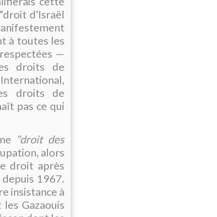
ifierais cette
droit d’Israël
 manifestement
t à toutes les
 respectées —
des droits de
ternational,
es droits de
aît pas ce qui
erme
“droit des
upation, alors
e droit après
, depuis 1967.
re insistance à
t les Gazaouis