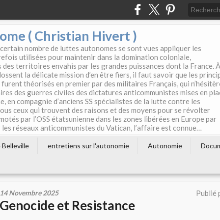
e ( Christian Hivert )
 certain nombre de luttes autonomes se sont vues appliquer les
efois utilisées pour maintenir dans la domination coloniale,
s des territoires envahis par les grandes puissances dont la France. 
ssent la délicate mission d’en être fiers, il faut savoir que les princi
furent théorisés en premier par des militaires Français, qui n’hésitè
aires des guerres civiles des dictatures anticommunistes mises en pla
e, en compagnie d’anciens SS spécialistes de la lutte contre les
tous ceux qui trouvent des raisons et des moyens pour se révolter
motés par l’OSS étatsunienne dans les zones libérées en Europe par
les réseaux anticommunistes du Vatican, l’affaire est connue…
Belleville
entretiens sur l'autonomie
Autonomie
Docu
14 Novembre 2025
Publié 
Genocide et Resistance