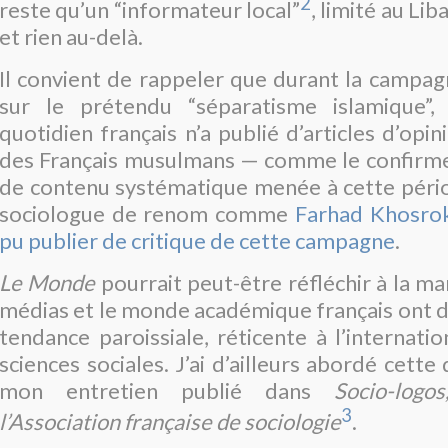
2
reste qu’un “informateur local”
, limité au Li
et rien au-delà.
Il convient de rappeler que durant la campa
sur le prétendu “séparatisme islamique”,
quotidien français n’a publié d’articles d’opin
des Français musulmans — comme le confirm
de contenu systématique menée à cette pér
sociologue de renom comme
Farhad Khosrok
pu publier de critique de cette campagne
.
Le Monde
pourrait peut-être réfléchir à la ma
médias et le monde académique français ont 
tendance paroissiale, réticente à l’internatio
sciences sociales. J’ai d’ailleurs abordé cette
mon entretien publié dans
Socio-log
3
l’Association française de sociologie
.