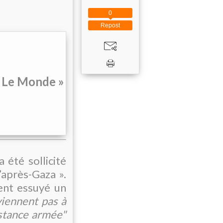
0
Repost
« Le Monde »
 été sollicité
l’après-Gaza
».
ment essuyé un
viennent pas à
istance armée"