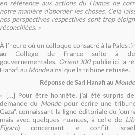
en référence aux actions du Hamas ne cor
notre manière d’aborder les choses. Cela lai
nos perspectives respectives sont trop éloig
réconciliées.
»
À l’heure où un colloque consacré à la Palesti
au Collège de France suite à des
gouvernementales,
Orient XXI
publie ici la r
Hanafi au
Monde
ainsi que la tribune refusée.
Réponse de Sari Hanafi au
Monde
«
[…] Pour être honnête, j’ai été surpris d
demande du
Monde
pour écrire une tribune
Gaza”, connaissant la ligne éditoriale du journ
mais avec quelques nuances, à celle de
Lib
Figaro
) concernant le conflit israélo-