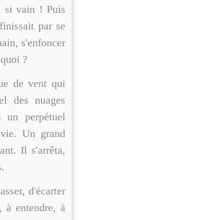
 si vain ! Puis
finissait par se
main, s'enfoncer
 quoi ?
gue de vent qui
iel des nuages
n un perpétuel
vie. Un grand
t. Il s'arrêta,
s.
casser, d'écarter
r, à entendre, à