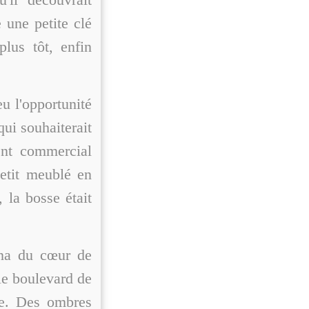
e une petite clé
lus tôt, enfin
eu l'opportunité
ui souhaiterait
gent commercial
petit meublé en
, la bosse était
igna du cœur de
 le boulevard de
he. Des ombres