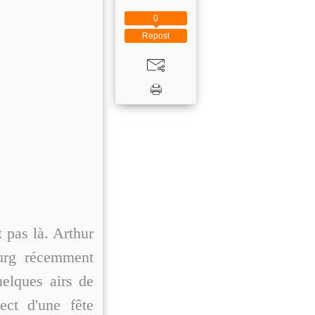
0
Repost
 pas là. Arthur
ourg récemment
uelques airs de
ect d'une fête