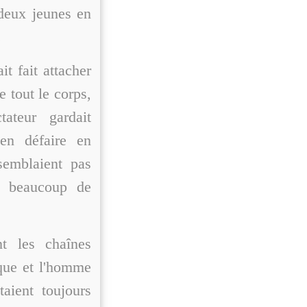
 deux jeunes en
.
it fait attacher
e tout le corps,
ateur gardait
'en défaire en
semblaient pas
nt beaucoup de
t les chaînes
que et l'homme
taient toujours