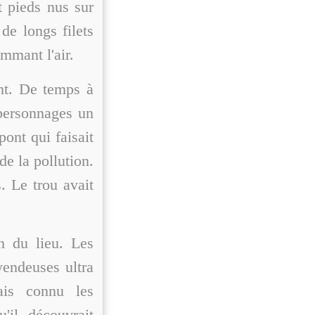
t pieds nus sur
 de longs filets
ammant l'air.
ant. De temps à
 personnages un
nt qui faisait
e la pollution.
. Le trou avait
n du lieu. Les
vendeuses ultra
ais connu les
il découvrait