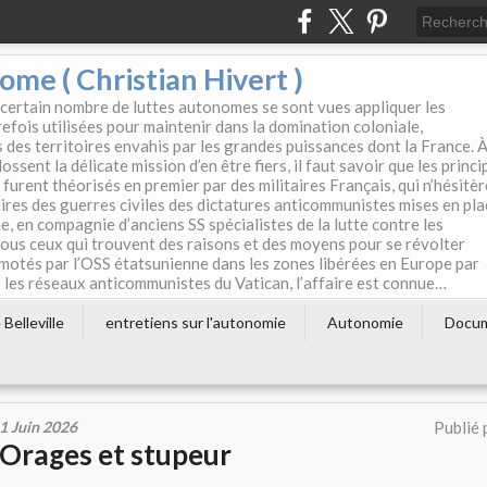
e ( Christian Hivert )
 certain nombre de luttes autonomes se sont vues appliquer les
efois utilisées pour maintenir dans la domination coloniale,
s des territoires envahis par les grandes puissances dont la France. 
ssent la délicate mission d’en être fiers, il faut savoir que les princi
furent théorisés en premier par des militaires Français, qui n’hésitè
aires des guerres civiles des dictatures anticommunistes mises en pla
e, en compagnie d’anciens SS spécialistes de la lutte contre les
tous ceux qui trouvent des raisons et des moyens pour se révolter
motés par l’OSS étatsunienne dans les zones libérées en Europe par
les réseaux anticommunistes du Vatican, l’affaire est connue…
Belleville
entretiens sur l'autonomie
Autonomie
Docu
1 Juin 2026
Publié 
Orages et stupeur