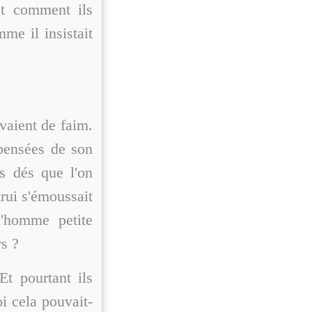
et comment ils
me il insistait
vaient de faim.
pensées de son
s dés que l'on
trui s'émoussait
'homme petite
rs ?
Et pourtant ils
oi cela pouvait-