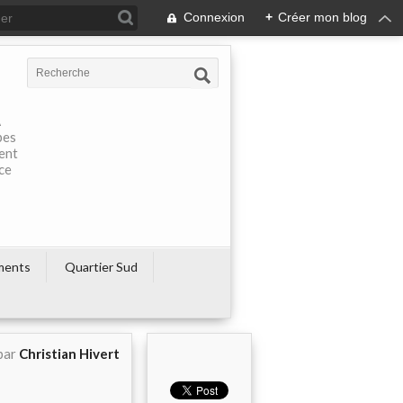
Connexion
+
Créer mon blog
À
pes
rent
ce
ments
Quartier Sud
par
Christian Hivert