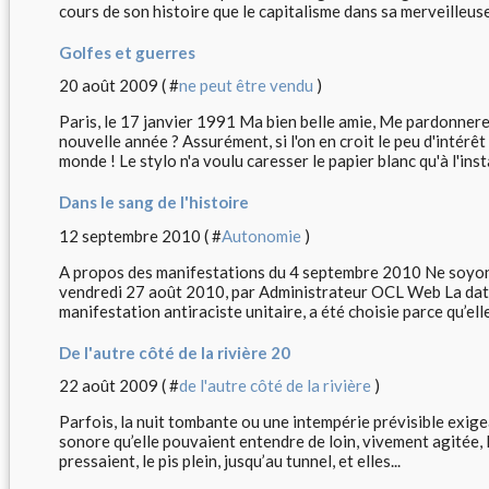
cours de son histoire que le capitalisme dans sa merveilleuse.
Golfes et guerres
20 août 2009 ( #
ne peut être vendu
)
Paris, le 17 janvier 1991 Ma bien belle amie, Me pardonner
nouvelle année ? Assurément, si l'on en croit le peu d'intér
monde ! Le stylo n'a voulu caresser le papier blanc qu'à l'insta
Dans le sang de l'histoire
12 septembre 2010 ( #
Autonomie
)
A propos des manifestations du 4 septembre 2010 Ne soyon
vendredi 27 août 2010, par Administrateur OCL Web La dat
manifestation antiraciste unitaire, a été choisie parce qu’elle
De l'autre côté de la rivière 20
22 août 2009 ( #
de l'autre côté de la rivière
)
Parfois, la nuit tombante ou une intempérie prévisible exigea
sonore qu’elle pouvaient entendre de loin, vivement agitée, l
pressaient, le pis plein, jusqu’au tunnel, et elles...