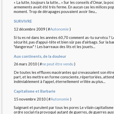
« La lutte, toujours la lutte... » Sur les conseils d’Omar, la p
armements avait été très ferme. En aucun cas les milices po
moment. Trop de dérapages pouvaient avoir lieu...
SURVIVRE
12 décembre 2009 ( #
Autonomie
)
Si tu es né dans les années 60,70 comment as-tu survécu ? L
sécurité, pas d'appui-tête et bien sûr pas d'airbags. Sur la ba
"dangereux" ! Les barreaux des lits et les jouets...
Aux continents, de la douleur
26 mars 2010 ( #
ne peut être vendu
)
De toutes les effluves macérantes qui crevassaient son être,
part, et les mettre en forme consciente, répertoriées, atten
indéniablement à l'appel, éternellement vrillée au plus...
Capitalisme et Barbarie
15 novembre 2010 ( #
Autonomie
)
Saignant et purulent par tous les pores Le vilain capitalism
ordre social n'a provoqué autant de guerres, de guerres aus