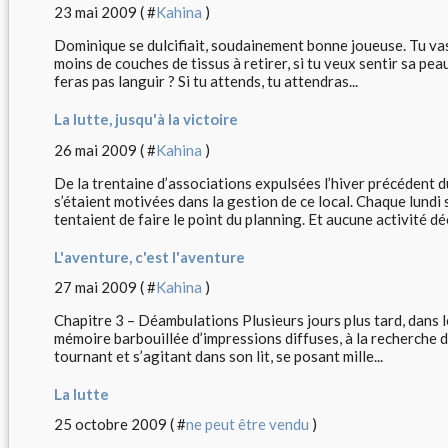
23 mai 2009 ( #
Kahina
)
Dominique se dulcifiait, soudainement bonne joueuse. Tu vas l’
moins de couches de tissus à retirer, si tu veux sentir sa peau
feras pas languir ? Si tu attends, tu attendras...
La lutte, jusqu'à la victoire
26 mai 2009 ( #
Kahina
)
De la trentaine d’associations expulsées l’hiver précédent 
s’étaient motivées dans la gestion de ce local. Chaque lundi
tentaient de faire le point du planning. Et aucune activité déc
L'aventure, c'est l'aventure
27 mai 2009 ( #
Kahina
)
Chapitre 3 – Déambulations Plusieurs jours plus tard, dans le
mémoire barbouillée d’impressions diffuses, à la recherche 
tournant et s’agitant dans son lit, se posant mille...
La lutte
25 octobre 2009 ( #
ne peut être vendu
)