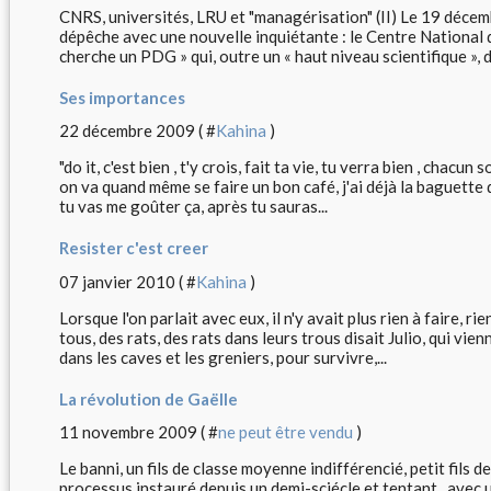
CNRS, universités, LRU et "managérisation" (II) Le 19 décem
dépêche avec une nouvelle inquiétante : le Centre National 
cherche un PDG » qui, outre un « haut niveau scientifique », de
Ses importances
22 décembre 2009 ( #
Kahina
)
"do it, c'est bien , t'y crois, fait ta vie, tu verra bien , chac
on va quand même se faire un bon café, j'ai déjà la baguette d
tu vas me goûter ça, après tu sauras...
Resister c'est creer
07 janvier 2010 ( #
Kahina
)
Lorsque l'on parlait avec eux, il n'y avait plus rien à faire, ri
tous, des rats, des rats dans leurs trous disait Julio, qui v
dans les caves et les greniers, pour survivre,...
La révolution de Gaëlle
11 novembre 2009 ( #
ne peut être vendu
)
Le banni, un fils de classe moyenne indifférencié, petit fils 
processus instauré depuis un demi-sciécle et tentant , avec 