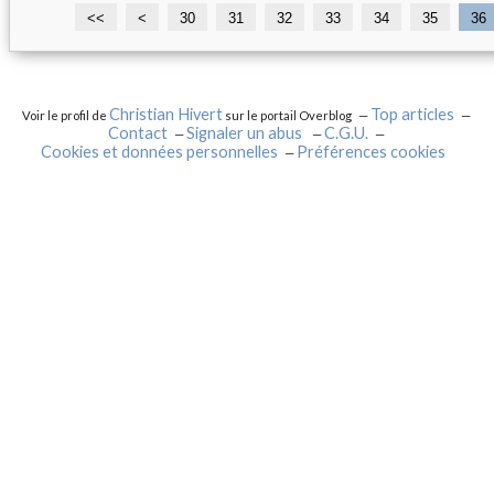
<<
<
1
2
30
31
32
33
34
35
36
0
0
Christian Hivert
Top articles
Voir le profil de
sur le portail Overblog
Contact
Signaler un abus
C.G.U.
Cookies et données personnelles
Préférences cookies