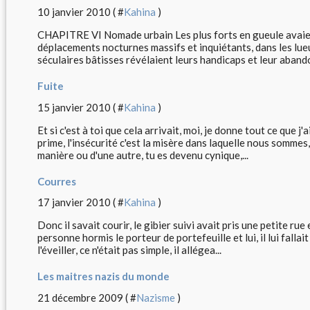
10 janvier 2010 ( #
Kahina
)
CHAPITRE VI Nomade urbain Les plus forts en gueule avaien
déplacements nocturnes massifs et inquiétants, dans les lue
séculaires bâtisses révélaient leurs handicaps et leur abandon
Fuite
15 janvier 2010 ( #
Kahina
)
Et si c'est à toi que cela arrivait, moi, je donne tout ce que j'a
prime, l'insécurité c'est la misère dans laquelle nous sommes, 
manière ou d'une autre, tu es devenu cynique,...
Courres
17 janvier 2010 ( #
Kahina
)
Donc il savait courir, le gibier suivi avait pris une petite ru
personne hormis le porteur de portefeuille et lui, il lui fallai
l'éveiller, ce n'était pas simple, il allégea...
Les maitres nazis du monde
21 décembre 2009 ( #
Nazisme
)