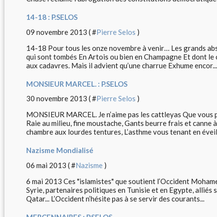
14-18 : P.SELOS
09 novembre 2013 ( #
Pierre Selos
)
14-18 Pour tous les onze novembre à venir… Les grands ab
qui sont tombés En Artois ou bien en Champagne Et dont le co
aux cadavres. Mais il advient qu’une charrue Exhume encor...
MONSIEUR MARCEL. : P.SELOS
30 novembre 2013 ( #
Pierre Selos
)
MONSIEUR MARCEL. Je n’aime pas les cattleyas Que vous p
Raie au milieu, fine moustache, Gants beurre frais et canne 
chambre aux lourdes tentures, L’asthme vous tenant en éveil,
Nazisme Mondialisé
06 mai 2013 ( #
Nazisme
)
6 mai 2013 Ces "islamistes" que soutient l’Occident Moham
Syrie, partenaires politiques en Tunisie et en Egypte, alliés
Qatar... L’Occident n’hésite pas à se servir des courants...
MERCENNAIRES : P.SELOS