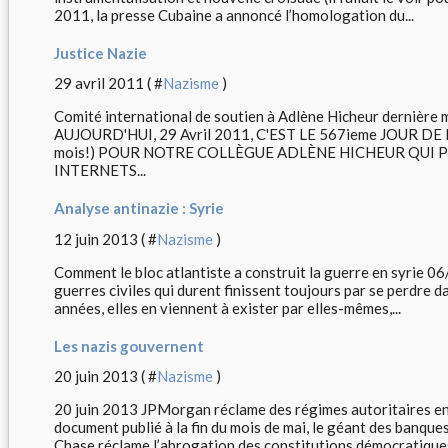
2011, la presse Cubaine a annoncé l’homologation du...
Justice Nazie
29 avril 2011 ( #
Nazisme
)
Comité international de soutien à Adlène Hicheur dernière m
AUJOURD'HUI, 29 Avril 2011, C'EST LE 567ieme JOUR D
mois!) POUR NOTRE COLLÈGUE ADLÈNE HICHEUR QUI 
INTERNETS...
Analyse antinazie : Syrie
12 juin 2013 ( #
Nazisme
)
Comment le bloc atlantiste a construit la guerre en syrie 06
guerres civiles qui durent finissent toujours par se perdre 
années, elles en viennent à exister par elles-mêmes,...
Les nazis gouvernent
20 juin 2013 ( #
Nazisme
)
20 juin 2013 JPMorgan réclame des régimes autoritaires 
document publié à la fin du mois de mai, le géant des banq
Chase réclame l’abrogation des constitutions démocratiques