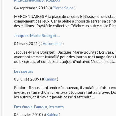
04 septembre 2013 ( #
Pierre Selos
)
MERCENNAIRES A la place de cirques Bâtissez-lui des stades
complément des jeux. Car la plèbe a choisi de serrer sa cei
des millions. L’hystérie collective Célèbre un autre culte Bien.
Jacques-Marie Bourget…
01 mars 2021 ( #
Autonomie
)
Jacques-Marie Bourget… Jacques Marie Bourget Ecrivain, jo
ayant notamment travaillé pour des journaux et magazines t
ou L’Express, et collaborant aujourd’hui avec Mediapart et...
Les soeurs
05 juillet 2009 ( #
Kahina
)
Et alors, il saurait attendre à nouveau, il voulait se faire re
inviter, se faire choisir, il en avait toujours fait ainsi avec
les autres, et il n’avait jamais cessé d’attendre,...
Des émois, l'amour, les mots
05 janvier 2010 ( #
Kahina
)