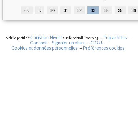
<<
<
1
2
30
31
32
33
34
35
36
0
0
Christian Hivert
Top articles
Voir le profil de
sur le portail Overblog
Contact
Signaler un abus
C.G.U.
Cookies et données personnelles
Préférences cookies