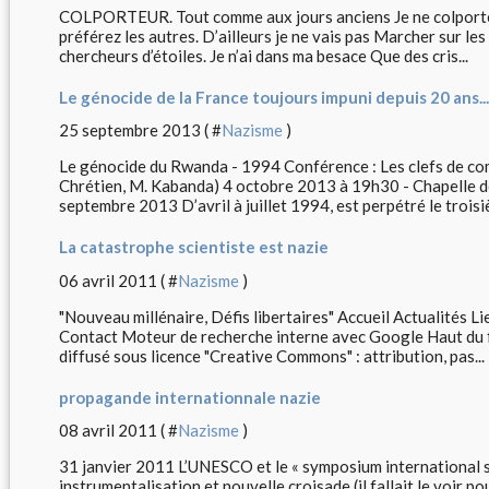
COLPORTEUR. Tout comme aux jours anciens Je ne colporte 
préférez les autres. D’ailleurs je ne vais pas Marcher sur le
chercheurs d’étoiles. Je n’ai dans ma besace Que des cris...
Le génocide de la France toujours impuni depuis 20 ans...
25 septembre 2013 ( #
Nazisme
)
Le génocide du Rwanda - 1994 Conférence : Les clefs de com
Chrétien, M. Kabanda) 4 octobre 2013 à 19h30 - Chapelle d
septembre 2013 D’avril à juillet 1994, est perpétré le troisie
La catastrophe scientiste est nazie
06 avril 2011 ( #
Nazisme
)
"Nouveau millénaire, Défis libertaires" Accueil Actualités 
Contact Moteur de recherche interne avec Google Haut du 
diffusé sous licence "Creative Commons" : attribution, pas...
propagande internationnale nazie
08 avril 2011 ( #
Nazisme
)
31 janvier 2011 L’UNESCO et le « symposium international sur
instrumentalisation et nouvelle croisade (il fallait le voir p