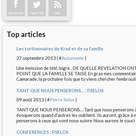
FACEBOOK
TWITTER
RSS
Top articles
Les tortionnaires de Krad et de sa famille
27 septembre 2013 ( #
Autonomie
)
Une émission de télé, bigre , DE QUELLE REVELATION O
POINT QUE LA FAMILLE SE TAISE En gras mes commentaire
Camarade, la prochaine fois que tu viens chercher l'embrouill
TANT QUE NOUS PENSERONS… : P.SELOS
09 août 2013 ( #
Pierre Selos
)
TANT QUE NOUS PENSERONS… Tant que nous penserons à ce
évoquerons quand d’autres les oublient. Ils auront, grâce à 
penserons à ceux qui vont nous suivre Nous aurons le souci de
CONFERENCES : P.SELOS