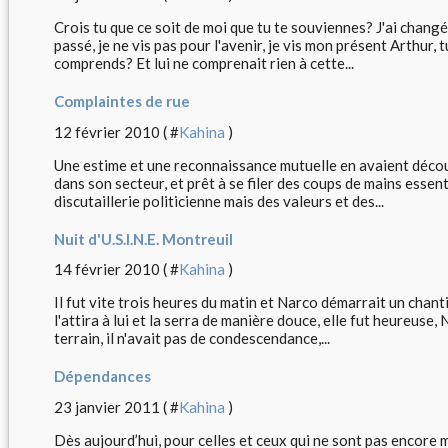
Crois tu que ce soit de moi que tu te souviennes? J'ai changé d
passé, je ne vis pas pour l'avenir, je vis mon présent Arthur, 
comprends? Et lui ne comprenait rien à cette...
Complaintes de rue
12 février 2010 ( #
Kahina
)
Une estime et une reconnaissance mutuelle en avaient découlé
dans son secteur, et prêt à se filer des coups de mains essenti
discutaillerie politicienne mais des valeurs et des...
Nuit d'U.S.I.N.E. Montreuil
14 février 2010 ( #
Kahina
)
Il fut vite trois heures du matin et Narco démarrait un chanti
l'attira à lui et la serra de manière douce, elle fut heureuse,
terrain, il n'avait pas de condescendance,...
Dépendances
23 janvier 2011 ( #
Kahina
)
Dès aujourd’hui, pour celles et ceux qui ne sont pas enco