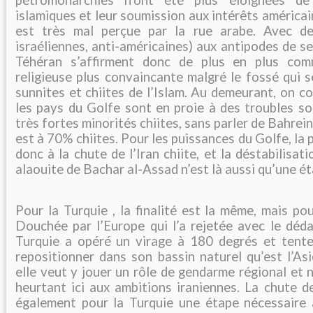
pétromonarchies n’ont été plus éloignées de
islamiques et leur soumission aux intérêts américain
est très mal perçue par la rue arabe. Avec des
israéliennes, anti-américaines) aux antipodes de se
Téhéran s’affirment donc de plus en plus co
religieuse plus convaincante malgré le fossé qui 
sunnites et chiites de l’Islam. Au demeurant, on c
les pays du Golfe sont en proie à des troubles so
très fortes minorités chiites, sans parler de Bahrei
est à 70% chiites. Pour les puissances du Golfe, la 
donc à la chute de l’Iran chiite, et la déstabilisat
alaouite de Bachar al-Assad n’est là aussi qu’une ét
Pour la Turquie , la finalité est la même, mais pou
Douchée par l’Europe qui l’a rejetée avec le dédai
Turquie a opéré un virage à 180 degrés et tente
repositionner dans son bassin naturel qu’est l’As
elle veut y jouer un rôle de gendarme régional et n
heurtant ici aux ambitions iraniennes. La chute d
également pour la Turquie une étape nécessaire à