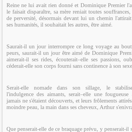
Reine ne lui avait rien donné et Dominique Premier l'av
le faisait disparaître, sa mère reniait toutes souffrances,
de perversité, désormais devant lui un chemin l'attirait 
ses humanités, il souhaitait les autres, être aimé.
Saurait-il un jour interrompre ce long voyage au bout 
peurs, saurait-il un jour être aimé de Dominique Premier,
aimerait-il ses rides, écouterait–elle ses passions, oubl
céderait-elle son corps fourni sans continence à son sexe
Serait-elle nomade dans son sillage, le stabilisera
l'indulgence des aimants, serait–elle une fougueuse
jamais ne s'étaient découverts, et leurs frôlements attiré
moindre peau, la main dans ses cheveux, Arthur s'enivra
Que penserait-elle de ce braquage prévu, y penserait-il s