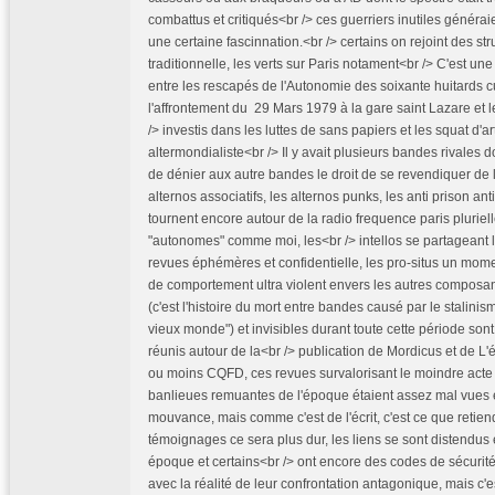
combattus et critiqués<br /> ces guerriers inutiles génér
une certaine fascinnation.<br /> certains on rejoint des str
traditionnelle, les verts sur Paris notament<br /> C'est un
entre les rescapés de l'Autonomie des soixante huitards 
l'affrontement du 29 Mars 1979 à la gare saint Lazare et le
/> investis dans les luttes de sans papiers et les squat d'ar
altermondialiste<br /> Il y avait plusieurs bandes rivales 
de dénier aux autre bandes le droit de se revendiquer de 
alternos associatifs, les alternos punks, les anti prison ant
tournent encore autour de la radio frequence paris pluriel
"autonomes" comme moi, les<br /> intellos se partageant 
revues éphémères et confidentielle, les pro-situs un mom
de comportement ultra violent envers les autres compos
(c'est l'histoire du mort entre bandes causé par le stalin
vieux monde") et invisibles durant toute cette période sont
réunis autour de la<br /> publication de Mordicus et de L'
ou moins CQFD, ces revues survalorisant le moindre acte
banlieues remuantes de l'époque étaient assez mal vues e
mouvance, mais comme c'est de l'écrit, c'est ce que retiendr
témoignages ce sera plus dur, les liens se sont distendus 
époque et certains<br /> ont encore des codes de sécurit
avec la réalité de leur confrontation antagonique, mais c'es