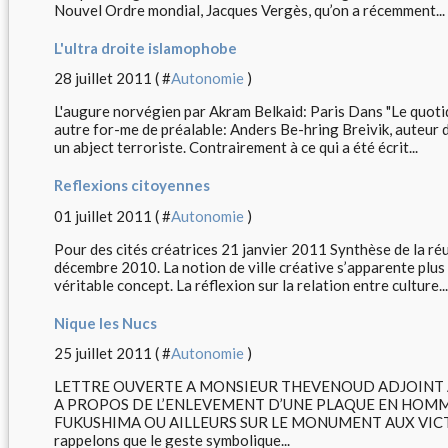
Nouvel Ordre mondial, Jacques Vergès, qu’on a récemment...
L'ultra droite islamophobe
28 juillet 2011 ( #
Autonomie
)
L'augure norvégien par Akram Belkaid: Paris Dans "Le quoti
autre for-me de préalable: Anders Be-hring Breivik, auteur d
un abject terroriste. Contrairement à ce qui a été écrit...
Reflexions citoyennes
01 juillet 2011 ( #
Autonomie
)
Pour des cités créatrices 21 janvier 2011 Synthèse de la ré
décembre 2010. La notion de ville créative s’apparente plus
véritable concept. La réflexion sur la relation entre culture...
Nique les Nucs
25 juillet 2011 ( #
Autonomie
)
LETTRE OUVERTE A MONSIEUR THEVENOUD ADJOINT 
A PROPOS DE L’ENLEVEMENT D’UNE PLAQUE EN HOMM
FUKUSHIMA OU AILLEURS SUR LE MONUMENT AUX VICTI
rappelons que le geste symbolique...