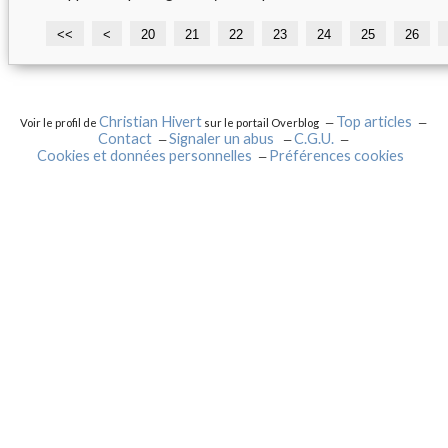
<<
<
1
20
21
22
23
24
25
26
0
Christian Hivert
Top articles
Voir le profil de
sur le portail Overblog
Contact
Signaler un abus
C.G.U.
Cookies et données personnelles
Préférences cookies