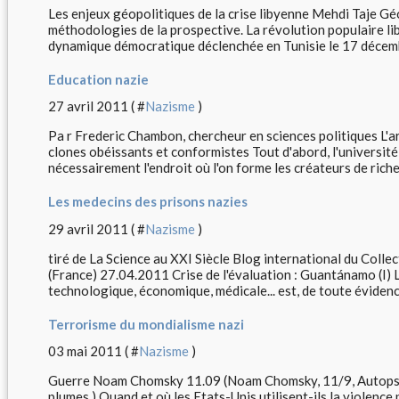
Les enjeux géopolitiques de la crise libyenne Mehdi Taje Géo
méthodologies de la prospective. La révolution populaire lib
dynamique démocratique déclenchée en Tunisie le 17 décemb
Education nazie
27 avril 2011 ( #
Nazisme
)
Pa r Frederic Chambon, chercheur en sciences politiques L'art
clones obéissants et conformistes Tout d'abord, l'université 
nécessairement l'endroit où l'on forme les créateurs de riche
Les medecins des prisons nazies
29 avril 2011 ( #
Nazisme
)
tiré de La Science au XXI Siècle Blog international du Colle
(France) 27.04.2011 Crise de l'évaluation : Guantánamo (I) La
technologique, économique, médicale... est, de toute évidence
Terrorisme du mondialisme nazi
03 mai 2011 ( #
Nazisme
)
Guerre Noam Chomsky 11.09 (Noam Chomsky, 11/9, Autopsie 
plumes.) Quand et où les Etats-Unis utilisent-ils la violence