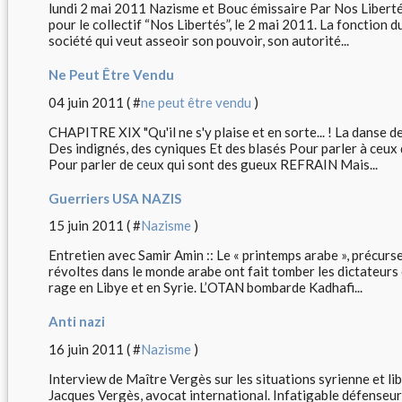
lundi 2 mai 2011 Nazisme et Bouc émissaire Par Nos Libertés
pour le collectif “Nos Libertés”, le 2 mai 2011. La fonction 
société qui veut asseoir son pouvoir, son autorité...
Ne Peut Être Vendu
04 juin 2011 ( #
ne peut être vendu
)
CHAPITRE XIX "Qu'il ne s'y plaise et en sorte... ! La danse 
Des indignés, des cyniques Et des blasés Pour parler à ceux q
Pour parler de ceux qui sont des gueux REFRAIN Mais...
Guerriers USA NAZIS
15 juin 2011 ( #
Nazisme
)
Entretien avec Samir Amin :: Le « printemps arabe », précurse
révoltes dans le monde arabe ont fait tomber les dictateurs é
rage en Libye et en Syrie. L’OTAN bombarde Kadhafi...
Anti nazi
16 juin 2011 ( #
Nazisme
)
Interview de Maître Vergès sur les situations syrienne et l
Jacques Vergès, avocat international. Infatigable défenseur j