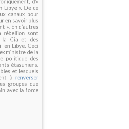
roniquement, d’«
n Libye ». De ce
eux canaux pour
ur en savoir plus
nt ». En d’autres
a rébellion sont
 la Cia et des
l en Libye. Ceci
ex ministre de la
ne politique des
ants étasuniens.
ables et lesquels
aient à
renverser
les groupes que
in avec la force