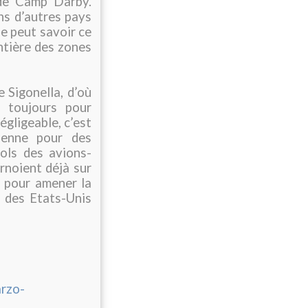
 de Camp Darby.
s d’autres pays
e peut savoir ce
ontière des zones
 Sigonella, d’où
, toujours pour
égligeable, c’est
ienne pour des
vols des avions-
rnoient déjà sur
 pour amener la
n des Etats-Unis
arzo-