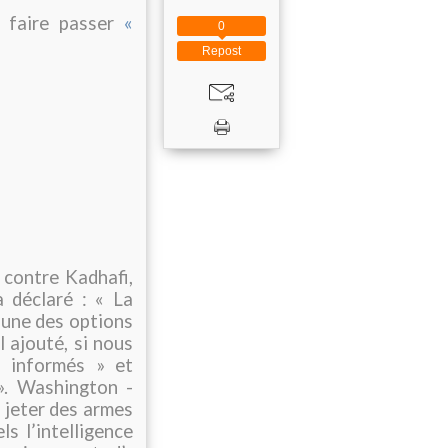
a faire passer
«
0
Repost
 contre Kadhafi,
 déclaré : « La
t une des options
 ajouté, si nous
n informés » et
». Washington -
 jeter des armes
s l’intelligence