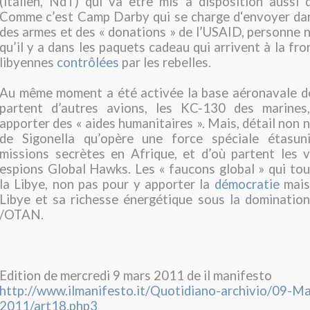
(italien, NdT) qui va être mis à disposition aussi
Comme c’est Camp Darby qui se charge d‘envoyer dan
des armes et des « donations » de l’USAID, personne n
qu’il y a dans les paquets cadeau qui arrivent à la fr
libyennes
contrôlées
par les rebelles.
Au même moment a été activée la base aéronavale de
partent d’autres avions, les KC-130 des marines
apporter des « aides humanitaires ». Mais, détail non n
de Sigonella qu’opère une force spéciale étasun
missions secrètes en Afrique, et d’où partent les 
espions Global Hawks. Les « faucons global » qui tou
la Libye, non pas pour y apporter la
démocratie
mais
Libye et sa richesse énergétique sous la dominatio
/OTAN.
Edition de mercredi 9 mars 2011 de il manifesto
http://www.ilmanifesto.it/Quotidiano-archivio/09-M
2011/art18.php3