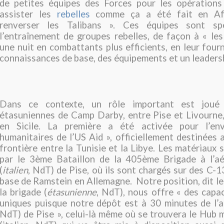
de petites équipes des Forces pour les opérations 
assister les
rebelles
comme ça a été fait en Afg
renverser les Talibans ». Ces équipes sont spé
l’entraînement de groupes rebelles, de façon à « le
une nuit en combattants plus efficients, en leur four
connaissances de base, des équipements et un leadersh
Dans ce contexte, un rôle important est joué
étasuniennes de Camp Darby, entre Pise et Livourne,
en Sicile. La première a été activée pour l’en
humanitaires de l’US Aid », officiellement destinées a
frontière entre la Tunisie et la Libye. Les matériaux 
par le 3ème Bataillon de la 405ème Brigade à l’aér
(
italien
, NdT) de Pise, où ils sont chargés sur des C-1
base de Ramstein en Allemagne. Notre position, dit 
la brigade (
étasunienne
, NdT), nous offre « des capac
uniques puisque notre dépôt est à 30 minutes de l’aé
NdT) de Pise », celui-là même où se trouvera le Hub mi