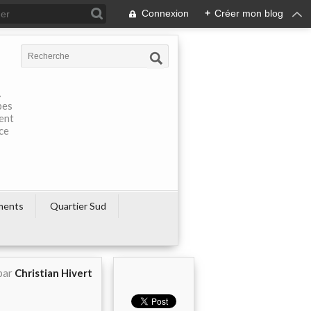
Connexion
+
Créer mon blog
À
pes
rent
ce
ments
Quartier Sud
par
Christian Hivert