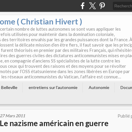
e ( Christian Hivert )
 certain nombre de luttes autonomes se sont vues appliquer les
efois utilisées pour maintenir dans la domination coloniale,
s des territoires envahis par les grandes puissances dont la France. 
ssent la délicate mission d’en être fiers, il faut savoir que les princi
furent théorisés en premier par des militaires Français, qui n’hésitè
aires des guerres civiles des dictatures anticommunistes mises en pla
e, en compagnie d’anciens SS spécialistes de la lutte contre les
tous ceux qui trouvent des raisons et des moyens pour se révolter
motés par l’OSS étatsunienne dans les zones libérées en Europe par
les réseaux anticommunistes du Vatican, l’affaire est connue…
Belleville
entretiens sur l'autonomie
Autonomie
Docu
27 Mars 2011
Publié 
Le nazisme américain en guerre