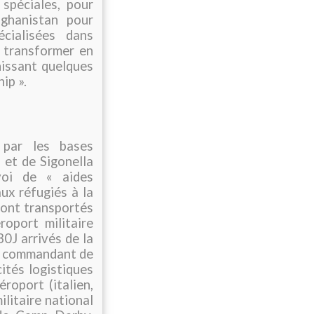
spéciales, pour
hanistan pour
cialisées dans
s transformer en
nissant quelques
ip ».
 par les bases
 et de Sigonella
voi de « aides
ux réfugiés à la
sont transportés
oport militaire
30J arrivés de la
le commandant de
ités logistiques
roport (italien,
litaire national