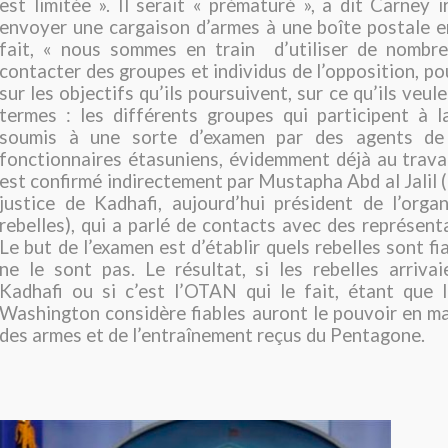
est limitée ». Il serait « prématuré », a dit Carney i
envoyer une cargaison d’armes à une boîte postale e
fait, « nous sommes en train d’utiliser de nombr
contacter des groupes et individus de l’opposition, po
sur les objectifs qu’ils poursuivent, sur ce qu’ils veule
termes : les différents groupes qui participent à l
soumis à une sorte d’examen par des agents de
fonctionnaires étasuniens, évidemment déjà au travai
est confirmé indirectement par Mustapha Abd al Jalil (
justice de Kadhafi, aujourd’hui président de l’orga
rebelles), qui a parlé de contacts avec des représent
Le but de l’examen est d’établir quels rebelles sont fi
ne le sont pas. Le résultat, si les rebelles arriv
Kadhafi ou si c’est l’OTAN qui le fait, étant que 
Washington considère fiables auront le pouvoir en ma
des armes et de l’entraînement reçus du Pentagone.