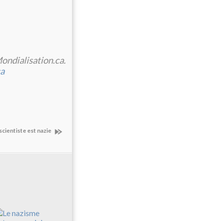
ndialisation.ca.
ca
scientiste est nazie