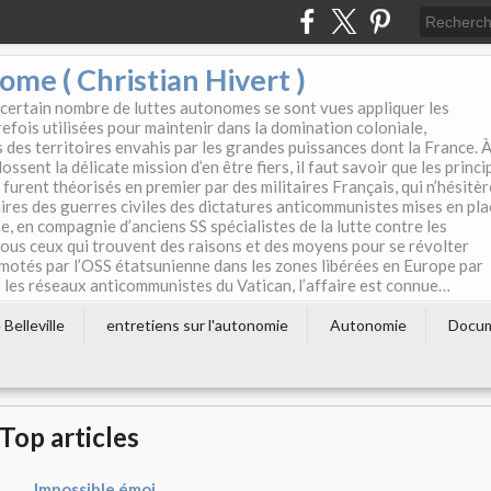
e ( Christian Hivert )
 certain nombre de luttes autonomes se sont vues appliquer les
efois utilisées pour maintenir dans la domination coloniale,
s des territoires envahis par les grandes puissances dont la France. 
ssent la délicate mission d’en être fiers, il faut savoir que les princi
furent théorisés en premier par des militaires Français, qui n’hésitè
aires des guerres civiles des dictatures anticommunistes mises en pla
e, en compagnie d’anciens SS spécialistes de la lutte contre les
tous ceux qui trouvent des raisons et des moyens pour se révolter
motés par l’OSS étatsunienne dans les zones libérées en Europe par
les réseaux anticommunistes du Vatican, l’affaire est connue…
Belleville
entretiens sur l'autonomie
Autonomie
Docu
Top articles
Impossible émoi