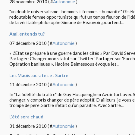
28 novembre 2010 ( #
Autonomie
)
"un double universalisme : hommes + femmes = humanité." Gisèl
redoutable femme opportuniste qui fut un temps fleuron de l'idé
de la véritable philosophe Simone de Beauvoir, pourfend...
Ami, entends tu?
07 décembre 2010 ( #
Autonomie
)
« L'Etat se prépare à une guerre dans les cités » Par David Se
Partager: Changer mon statut sur 'Twitter' Partager sur 'Facebo
Opération banlieues », Hacène Belmessous évoque les...
Les Maoïstocrates et Sartre
11 décembre 2010 ( #
Autonomie
)
In "La fidélité du traitre" de Guy Hocquenghem Avoir tort avec S
changer, y compris changer de père adoptif. D’ailleurs, je vous
trompé de père, Sartre n’était qu’un paraître. Avec Sartre...
L'été sera chaud
31 décembre 2010 ( #
Autonomie
)