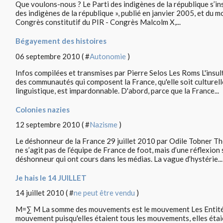
Que voulons-nous ? Le Parti des indigènes de la république s’insc
des indigènes de la république », publié en janvier 2005, et du m
Congrès constitutif du PIR - Congrès Malcolm X,...
Bégayement des histoires
06 septembre 2010 ( #
Autonomie
)
Infos compilées et transmises par Pierre Selos Les Roms L'insul
des communautés qui composent la France, qu'elle soit culturell
linguistique, est impardonnable. D'abord, parce que la France...
Colonies nazies
12 septembre 2010 ( #
Nazisme
)
Le déshonneur de la France 29 juillet 2010 par Odile Tobner Th
ne s’agit pas de l’équipe de France de foot, mais d’une réflexion
déshonneur qui ont cours dans les médias. La vague d’hystérie...
Je hais le 14 JUILLET
14 juillet 2010 ( #
ne peut être vendu
)
M=∑ M La somme des mouvements est le mouvement Les Entités
mouvement puisqu'elles étaient tous les mouvements, elles étaie