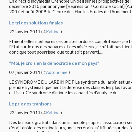
En direct d'indymedia Grenoble Un oeil sur les prospectives de
décembre 2010 par anonyme [Répression / Contrôle social] [Aut
2007 et août 2009, le Centre des Hautes Etudes de l’Armement.
Le tri des solutions finales
22 janvier 2011 ( #
Kahina
)
Etaient-elles meilleures ces petites ordures comploteuses, se fa
l'Etat sur le dos des pauvres et des miséreux, ce n'était pas bien 
donc que tout pourrisse, que tout soit perverti,...
"Moi, je crois en la démocratie de mon pays"
07 janvier 2011 ( #
Autonomie
)
LE SYNDROME DU LARBIN PDF Le syndrome du larbin est un co
prendre systématiquement la défense des classes les plus favoris
est issu. Ce syndrome diminue les capacités d’analyse du...
Le prix des trahisons
23 janvier 2011 ( #
Kahina
)
Des bureaux gratuits dans un immeuble propre, l'association se
c'était drôle, des ordinateurs, une secrétaire rétribuée sur des