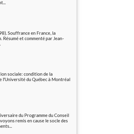
t...
98). Souffrance en France, la
83 p. Résumé et commenté par Jean-
.
ion sociale: condition de la
de l'Université du Québec à Montréal
niversaire du Programme du Conseil
voyons remis en cause le socle des
ents...