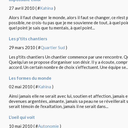
27 avril 2010 ( #
Kahina
)
Alors il faut changer le monde, alors il faut se changer, ce n'est
possible, ne crois-tu pas que je me souvienne de tout, à quel poin
quel point je sais que tu mentais, à quel point...
Les p'tits chantiers
29 mars 2010 ( #
Quartier Sud
)
Les p'tits chantiers Un chantier commence par une rencontre. Que
Quelqu’un se propose d’organiser son désir. Il y a écoute, comp
accord. Un certain nombre de choix s’effectuent. Une équipe se..
Les formes du monde
02 mai 2010 ( #
Kahina
)
Ainsi jamais elle ne serait avec lui, soutien et affection, jamais
devenues argentées, aimante, jamais sa peau ne se réveillerait su
serait témoin de l'exaltation, jamais il ne serait dans...
L'oeil qui voit
10 mai 2010 ( #
Autonomie
)