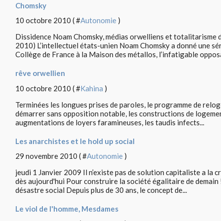
Chomsky
10 octobre 2010 ( #
Autonomie
)
Dissidence Noam Chomsky, médias orwelliens et totalitarisme de
2010) L’intellectuel états-unien Noam Chomsky a donné une sér
Collège de France à la Maison des métallos, l’infatigable opposa
rêve orwellien
10 octobre 2010 ( #
Kahina
)
Terminées les longues prises de paroles, le programme de relo
démarrer sans opposition notable, les constructions de logemen
augmentations de loyers faramineuses, les taudis infects...
Les anarchistes et le hold up social
29 novembre 2010 ( #
Autonomie
)
jeudi 1 Janvier 2009 Il n’existe pas de solution capitaliste a la c
dès aujourd'hui Pour construire la société égalitaire de demain
désastre social Depuis plus de 30 ans, le concept de...
Le viol de l'homme, Mesdames