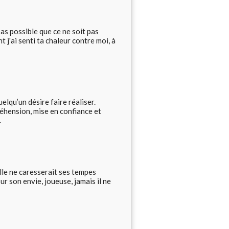
 pas possible que ce ne soit pas
t j'ai senti ta chaleur contre moi, à
lqu’un désire faire réaliser.
réhension, mise en confiance et
.
 elle ne caresserait ses tempes
r son envie, joueuse, jamais il ne