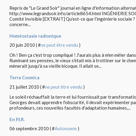
Repris de "Le Grand Soir" journal en ligne d'information alterna
http://www.legrandsoir.info/article8654.html INGÉNIERIE
Comité Invisible [EXTRAIT] Qu’est-ce que l’ingénierie sociale ? L
concerne...
Homéostasie radionique
20 juin 2010 ( #
ne peut être vendu
)
Oh ! Ben ça c'est trop compliqué ! J'aurais plus à m'en mêler dan
Ruminant ses pensées, le vieux s'était mis à trottiner sur le ch
mènerait jusqu'à sa vieille bicoque. Il allait se...
Terra Cosmica
21 juillet 2010 ( #
ne peut être vendu
)
Le soleil réchauffait la terre et lui fournissait par transformat
Georges devait apprendre l'obscurité, il devait expérimenter p
profondeurs, ces nouvelles facultés d'adaptation humaines,...
En P.I.R.
06 septembre 2010 ( #
Autonomie
)