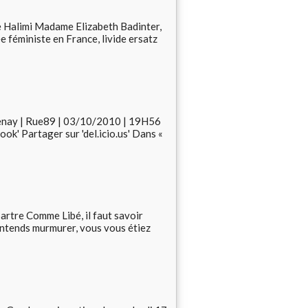
e Halimi Madame Elizabeth Badinter,
e féministe en France, livide ersatz
rvenay | Rue89 | 03/10/2010 | 19H56
ok' Partager sur 'del.icio.us' Dans «
artre Comme Libé, il faut savoir
 entends murmurer, vous vous étiez