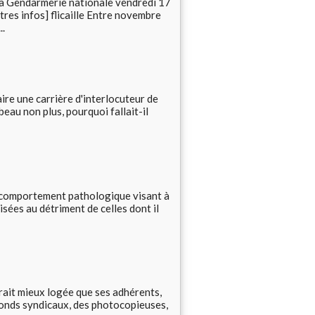
 la Gendarmerie nationale vendredi 17
res infos] flicaille Entre novembre
..
ire une carrière d'interlocuteur de
beau non plus, pourquoi fallait-il
mportement pathologique visant à
ées au détriment de celles dont il
rait mieux logée que ses adhérents,
 fonds syndicaux, des photocopieuses,