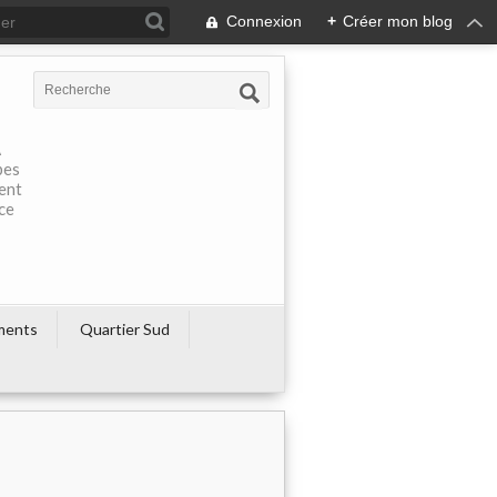
Connexion
+
Créer mon blog
À
pes
rent
ce
ments
Quartier Sud