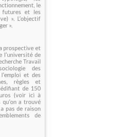
nctionnement, le
 futures et les
e) ». L’objectif
er ».
a prospective et
 l’université de
echerche Travail
sociologie des
l’emploi et des
mes, règles et
édifiant de 150
ros (voir ici à
s qu’on a trouvé
 a pas de raison
semblements de