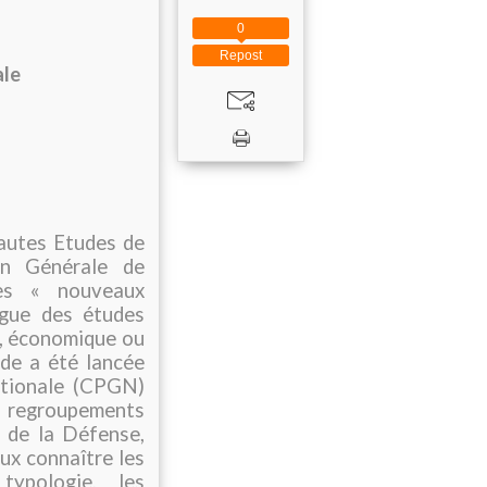
0
Repost
ale
autes Etudes de
on Générale de
es « nouveaux
ogue des études
e, économique ou
de a été lancée
ationale (CPGN)
e regroupements
e de la Défense,
eux connaître les
typologie, les