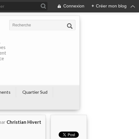
Connexion
+
Créer mon blog
À
pes
rent
ce
ments
Quartier Sud
par
Christian Hivert