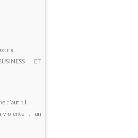
estifs
USINESS ET
me d’autrui
-violente : un
"