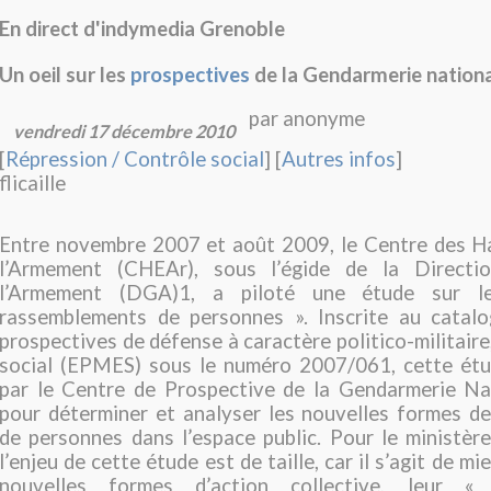
En direct d'indymedia Grenoble
Un oeil sur les
prospectives
de la Gendarmerie nation
par anonyme
vendredi 17 décembre 2010
[
Répression / Contrôle social
] [
Autres infos
]
flicaille
Entre novembre 2007 et août 2009, le Centre des H
l’Armement (CHEAr), sous l’égide de la Directi
l’Armement (DGA)1, a piloté une étude sur l
rassemblements de personnes ». Inscrite au catal
prospectives de défense à caractère politico-militair
social (EPMES) sous le numéro 2007/061, cette étu
par le Centre de Prospective de la Gendarmerie N
pour déterminer et analyser les nouvelles formes d
de personnes dans l’espace public. Pour le ministèr
l’enjeu de cette étude est de taille, car il s’agit de mi
nouvelles formes d’action collective, leur « 