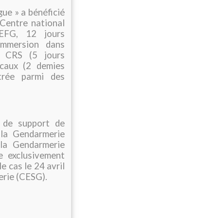
ue » a bénéficié
 Centre national
NEFG, 12 jours
immersion dans
e CRS (5 jours
icaux (2 demies
trée parmi des
s de support de
la Gendarmerie
la Gendarmerie
e exclusivement
e cas le 24 avril
erie (CESG).