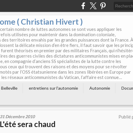
e ( Christian Hivert )
 certain nombre de luttes autonomes se sont vues appliquer les
efois utilisées pour maintenir dans la domination coloniale,
s des territoires envahis par les grandes puissances dont la France. 
ssent la délicate mission d’en être fiers, il faut savoir que les princi
furent théorisés en premier par des militaires Français, qui n’hésitè
aires des guerres civiles des dictatures anticommunistes mises en pla
e, en compagnie d’anciens SS spécialistes de la lutte contre les
tous ceux qui trouvent des raisons et des moyens pour se révolter
motés par l’OSS étatsunienne dans les zones libérées en Europe par
les réseaux anticommunistes du Vatican, l’affaire est connue…
Belleville
entretiens sur l'autonomie
Autonomie
Docu
31 Décembre 2010
Publié 
L'été sera chaud