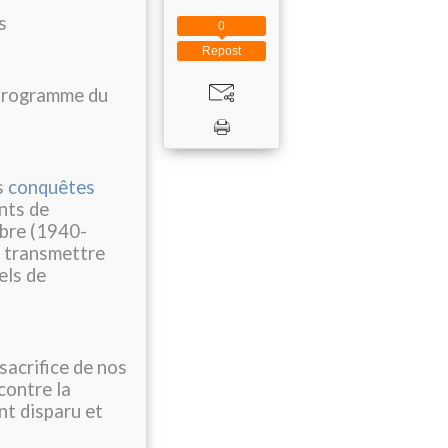
s
0
Repost
 Programme du
s
conquêtes
nts de
ibre (1940-
t transmettre
els de
sacrifice de nos
contre la
nt disparu et