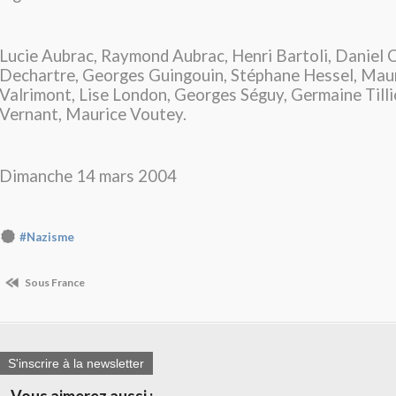
Lucie Aubrac, Raymond Aubrac, Henri Bartoli, Daniel C
Dechartre, Georges Guingouin, Stéphane Hessel, Maur
Valrimont, Lise London, Georges Séguy, Germaine Tilli
Vernant, Maurice Voutey.
Dimanche 14 mars 2004
#Nazisme
Sous France
S'inscrire à la newsletter
Vous aimerez aussi :