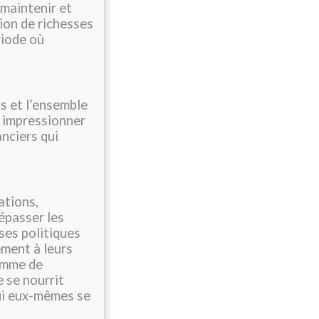
maintenir et
ion de richesses
riode où
s et l’ensemble
r impressionner
anciers qui
ations,
dépasser les
uses politiques
ement à leurs
amme de
e se nourrit
qui eux-mêmes se