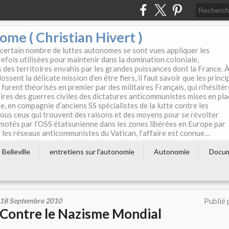
e ( Christian Hivert )
 certain nombre de luttes autonomes se sont vues appliquer les
efois utilisées pour maintenir dans la domination coloniale,
s des territoires envahis par les grandes puissances dont la France. 
ssent la délicate mission d’en être fiers, il faut savoir que les princi
furent théorisés en premier par des militaires Français, qui n’hésitè
aires des guerres civiles des dictatures anticommunistes mises en pla
e, en compagnie d’anciens SS spécialistes de la lutte contre les
tous ceux qui trouvent des raisons et des moyens pour se révolter
motés par l’OSS étatsunienne dans les zones libérées en Europe par
les réseaux anticommunistes du Vatican, l’affaire est connue…
Belleville
entretiens sur l'autonomie
Autonomie
Docu
18 Septembre 2010
Publié 
Contre le Nazisme Mondial