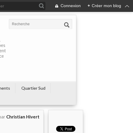
Connexion
+
Créer mon blog
À
pes
rent
ce
ments
Quartier Sud
par
Christian Hivert