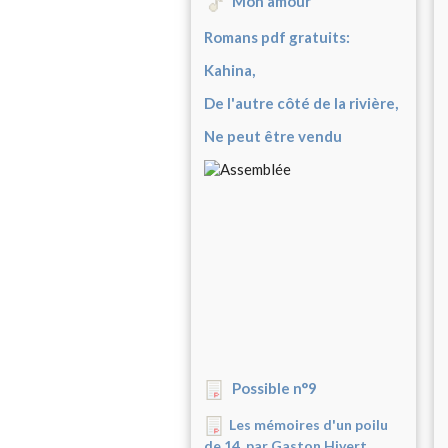
Mon amour
Romans pdf gratuits:
Kahina,
De l'autre côté de la rivière,
Ne peut être vendu
Possible n°9
Les mémoires d'un poilu
de 14, par Gaston Hivert