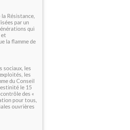
 la Résistance,
lisées par un
générations qui
 et
ue la flamme de
 sociaux, les
exploités, les
amme du Conseil
estinité le 15
 contrôle des «
ation pour tous,
iales ouvrières