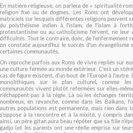
En matière religieuse, on parlera de « spiritualité ro
religion fixe ou de dogmes. Les Roms ont dévelo
matriciels sur lesquels différentes religions peuvent s
du polythéisme indien à l'islam, de l'islam à l'ort
protestantisme ou au catholicisme fervent, ne leur
difficultés. Tout le contraire, donc, de l'enfermement r
on constate aujourd'hui le succès d'un évangélisme s
certaines communautés.
On reproche parfois aux Roms de vivre repliés sur eu
une culture fermée au monde extérieur. C'est un stéré
cas de figure existent, d'un bout de l'Europe à l'autre.
monolithiques sur le plan culturel, comme les
communautés vivent plutôt refermées sur elles-même
n'échappent pas à la règle. Là où les échanges territ
nombreux, en revanche, comme dans les Balkans, l'
autres populations est permanente, mais rien dans l
s'oppose à la rencontre et à la mixité, y compris dan
ainsi, un père gitan aura beau répéter que sa fille n'é
gadjo (et les parents ont une réelle emprise sur leurs