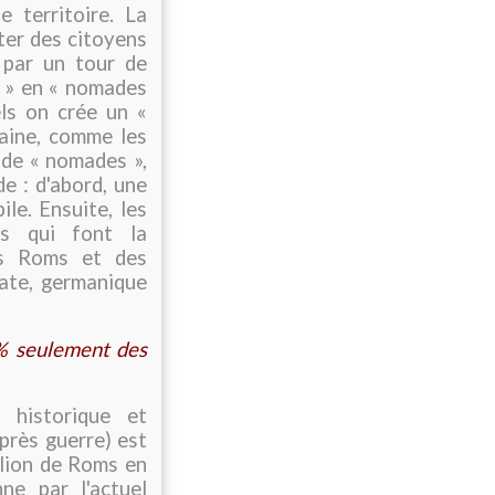
 territoire. La
ter des citoyens
 par un tour de
 » en « nomades
els on crée un «
aine, comme les
 de « nomades »,
e : d'abord, une
le. Ensuite, les
rs qui font la
es Roms et des
nate, germanique
% seulement des
 historique et
près guerre) est
llion de Roms en
ne par l'actuel