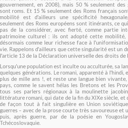
gouvernement, en 2008), mais 50 % seulement des
sont roms. Et 15 % seulement des Roms français son
mobilité est d'ailleurs une spécificité hexagona
seulement des Roms européens sont itinérants, ce qu
pas de la consi
dérer, avec fierté, comme partie in
patrimoine culturel : ils ont adopté cette mobilité,
désormais comme leur richesse face à l'uniformi
sati
vie. Rappelons d'ail
leurs que cette singularité est un d
l'article 13 de la Déclaration universelle des droits d
Lorsqu'une population est inculte ou acculturée, sa la
quelques générations. Le romani, apparenté à l'hindi, ex
plus de mille ans !, et reste une langue bien vivante,
pays, comme le savent hélas les Bretons et les Pro
tous ses parlers régionaux à la moulinette jacobin
littérature romani, qui date de la fin du XIXe siècle, et 
de façon tout à fait singulière en Union soviétiqu
guerres – avec de la prose courte très savoureuse et u
puis, après guerre, par de la poésie en Yougosla
Tchécoslovaquie.