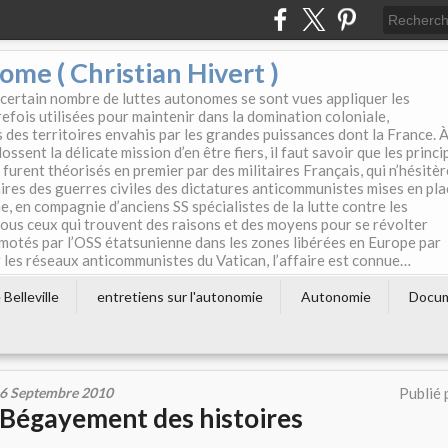
e ( Christian Hivert )
 certain nombre de luttes autonomes se sont vues appliquer les
efois utilisées pour maintenir dans la domination coloniale,
s des territoires envahis par les grandes puissances dont la France. 
ssent la délicate mission d’en être fiers, il faut savoir que les princi
furent théorisés en premier par des militaires Français, qui n’hésitè
aires des guerres civiles des dictatures anticommunistes mises en pla
e, en compagnie d’anciens SS spécialistes de la lutte contre les
tous ceux qui trouvent des raisons et des moyens pour se révolter
motés par l’OSS étatsunienne dans les zones libérées en Europe par
les réseaux anticommunistes du Vatican, l’affaire est connue…
Belleville
entretiens sur l'autonomie
Autonomie
Docu
6 Septembre 2010
Publié 
Bégayement des histoires