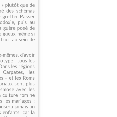
m » plutôt que de
ppé des schémas
e greffer. Passer
hodoxie, puis au
 a guère posé de
eligieux, même si
trict au sein de
x-mêmes, d'avoir
otype : tous les
 Dans les régions
 Carpates, les
s – et les Roms
oriaux sont plus
osmose avec les
a culture rom ne
s les mariages :
pousera jamais un
 enfants, car la