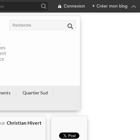
Connexion
+
Créer mon blog
À
pes
rent
ce
ments
Quartier Sud
par
Christian Hivert