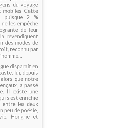
 gens du voyage
t mobiles. Cette
le, puisque 2 %
i ne les empêche
tégrante de leur
 la revendiquent
on des modes de
roit, reconnu par
e l'homme…
ngue disparaît en
iste, lui, depuis
 alors que notre
vençaux, a passé
e. Il existe une
qui s'est enrichie
e entre les deux
n peu de poésie,
vie, Hongrie et