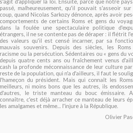
s'agit d'appliquer la loi. Ensuite, parce que notre pay
passé, malheureusement, qu'il pouvait s'asseoir sur
coup, quand Nicolas Sarkozy dénonce, après avoir pesé
comportements de certains Roms et gens du voyage
dans la foulée une spectaculaire politique d'ex
étrangers, il ne se contente pas de déraper : il flétrit l'e
des valeurs qu'il est censé incarner, par sa foncti
mauvais souvenirs. Depuis des siècles, les Roms
racisme ou la persécution. Sédentaires ou « gens du vo
depuis quatre cents ans ou fraîchement venus d'aill
cash la profonde méconnaissance de leur culture par l
reste de la population, qui n'a d'ailleurs, il faut le soul
l'hameçon du président. Mais qui connaît les Roms
meilleurs, ni moins bons que les autres, ils endossen
d'autres, le triste manteau du bouc émissaire. 
connaître, c'est déjà arracher ce manteau de leurs é
les amalgames et même... l'injure à la République.
Olivier Pa