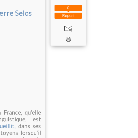
0
erre Selos
Repost
France, qu'elle
guistique, est
eillit,
dans ses
toyens lorsqu'il