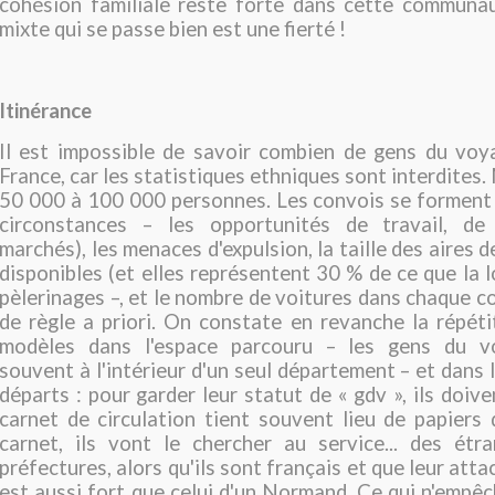
cohésion familiale reste forte dans cette communau
mixte qui se passe bien est une fierté !
Itinérance
Il est impossible de savoir combien de gens du voy
France, car les statistiques ethniques sont interdites.
50 000 à 100 000 personnes. Les convois se forment
circonstances – les opportunités de travail, de
marchés), les menaces d'expulsion, la taille des aires
disponibles (et elles représentent 30 % de ce que la lo
pèlerinages –, et le nombre de voitures dans chaque co
de règle a priori. On constate en revanche la répéti
modèles dans l'espace parcouru – les gens du v
souvent à l'intérieur d'un seul département – et dans 
départs : pour garder leur statut de « gdv », ils doiv
carnet de circulation tient souvent lieu de papiers d
carnet, ils vont le chercher au service... des étr
préfectures, alors qu'ils sont français et que leur at
est aussi fort que celui d'un Normand. Ce qui n'empê