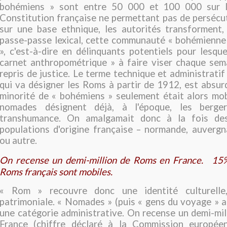
bohémiens » sont entre 50 000 et 100 000 sur le
Constitution française ne permettant pas de persécu
sur une base ethnique, les autorités transforment,
passe-passe lexical, cette communauté « bohémienne
», c'est-à-dire en délinquants potentiels pour lesqu
carnet anthropométrique » à faire viser chaque sem
repris de justice. Le terme technique et administratif
qui va désigner les Roms à partir de 1912, est absurd
minorité de « bohémiens » seulement était alors mobi
nomades désignent déjà, à l'époque, les berge
transhumance. On amalgamait donc à la fois d
populations d'origine française – normande, auverg
ou autre.
On recense un demi-million de Roms en France. 15
Roms français sont mobiles.
« Rom » recouvre donc une identité culturelle,
patrimoniale. « Nomades » (puis « gens du voyage » a
une catégorie administrative. On recense un demi-mi
France (chiffre déclaré à la Commission européen