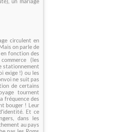
té), un mariage
age circulent en
 Mais on parle de
 en fonction des
 commerce (les
 de stationnement
i exige !) ou les
nvoi ne suit pas
tion de certains
oyage tournent
la fréquence des
ent bouger ! Leur
'identité. Et ce
angers, dans les
tachement au pays
che pas les Roms