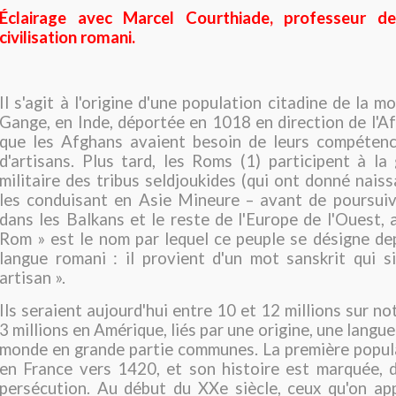
Éclairage avec Marcel Courthiade, professeur d
civilisation romani.
Il s'agit à l'origine d'une population citadine de la 
Gange, en Inde, déportée en 1018 en direction de l'A
que les Afghans avaient besoin de leurs compétence
d'artisans. Plus tard, les Roms (1) participent à l
militaire des tribus seldjoukides (qui ont donné naiss
les conduisant en Asie Mineure – avant de poursuiv
dans les Balkans et le reste de l'Europe de l'Ouest, a
Rom » est le nom par lequel ce peuple se désigne de
langue romani : il provient d'un mot sanskrit qui sig
artisan ».
Ils seraient aujourd'hui entre 10 et 12 millions sur no
3 millions en Amérique, liés par une origine, une langue
monde en grande partie communes. La première popul
en France vers 1420, et son histoire est marquée, 
persécution. Au début du XXe siècle, ceux qu'on app