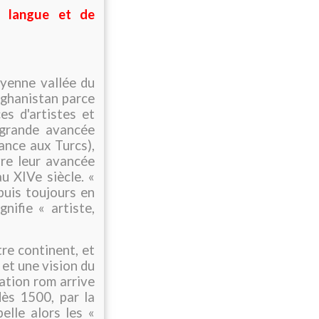
e langue et de
moyenne vallée du
fghanistan parce
s d'artistes et
a grande avancée
ance aux Turcs),
re leur avancée
u XIVe siècle. «
puis toujours en
nifie « artiste,
tre continent, et
 et une vision du
ation rom arrive
dès 1500, par la
elle alors les «