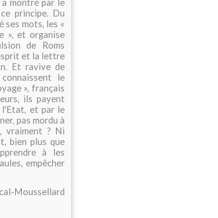
s a montré par le
 ce principe. Du
 ses mots, les «
 », et organise
pulsion de Roms
sprit et la lettre
on. Et ravive de
 connaissent le
yage », français
eurs, ils payent
'Etat, et par le
igner, pas mordu à
, vraiment ? Ni
t, bien plus que
Apprendre à les
paules, empêcher
scal-Moussellard