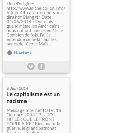
Lien d'origine:
http://www.michelcollon.info/
6-juin-44-ce-qu-on-ne-vous-
dira.html?lang=fr Date:
04/06/2014 « Oui, mais
quand même les Américains
nous ont ont libérés en 45 ! »
Combien de fois, l'ai-je
entendue celle-là ! Sur les
bancs de l'école. Mais...
#Nazisme
6 Juin 2014
Le capitalisme est un
nazisme
Message Internet Date : 18
Octobre 2003 “ PLUTOT
HITLER QUE LE FRONT
POPULAIRE ” Bien avant la
guerre, le grand patronat
français collabora