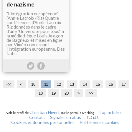
de nazisme
"L'intégration européenne"
(Annie Lacroix-Riz) Quatre
conférences d'Annie Lacroix-
Riz données dans le cadre
d'une "Université pour tous" à
la médiathèque Louis Aragon
de Bagneux et mises en ligne
par Viméo concernant
l'intégration européenne. Des
faits...
<<
<
10
11
12
13
14
15
16
17
18
19
20
3
>
>>
0
Christian Hivert
Top articles
Voir le profil de
sur le portail Overblog
Contact
Signaler un abus
C.G.U.
Cookies et données personnelles
Préférences cookies