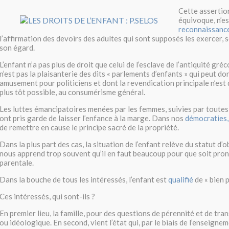
Cette assertio
équivoque, n’es
reconnaissanc
l’affirmation des devoirs des adultes qui sont supposés les exercer,
son égard.
L’enfant n’a pas plus de droit que celui de l’esclave de l’antiquité gré
n’est pas la plaisanterie des dits « parlements d’enfants » qui peut do
amusement pour politiciens et dont la revendication principale n’est 
plus tôt possible, au consumérisme général.
Les luttes émancipatoires menées par les femmes, suivies par toutes
ont pris garde de laisser l’enfance à la marge. Dans nos
démocraties,
de remettre en cause le principe sacré de la propriété.
Dans la plus part des cas, la situation de l’enfant relève du statut d’ob
nous apprend trop souvent qu’il en faut beaucoup pour que soit pr
parentale.
Dans la bouche de tous les intéressés, l’enfant est
qualifié
de « bien 
Ces intéressés, qui sont-ils ?
En premier lieu, la famille, pour des questions de pérennité et de tra
ou idéologique. En second, vient l’état qui, par le biais de l’enseigne