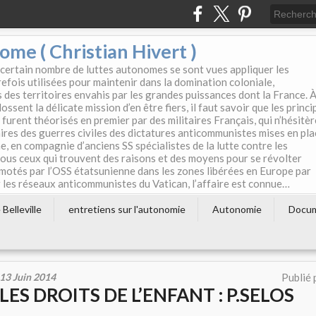
e ( Christian Hivert )
 certain nombre de luttes autonomes se sont vues appliquer les
efois utilisées pour maintenir dans la domination coloniale,
s des territoires envahis par les grandes puissances dont la France. 
ssent la délicate mission d’en être fiers, il faut savoir que les princi
furent théorisés en premier par des militaires Français, qui n’hésitè
aires des guerres civiles des dictatures anticommunistes mises en pla
e, en compagnie d’anciens SS spécialistes de la lutte contre les
tous ceux qui trouvent des raisons et des moyens pour se révolter
motés par l’OSS étatsunienne dans les zones libérées en Europe par
les réseaux anticommunistes du Vatican, l’affaire est connue…
Belleville
entretiens sur l'autonomie
Autonomie
Docu
13 Juin 2014
Publié 
LES DROITS DE L’ENFANT : P.SELOS