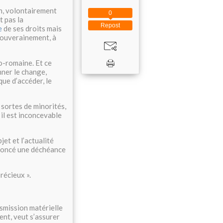
n, volontairement
0
t pas la
Repost
e
de ses droits mais
 souverainement, à
co-romaine. Et ce
nner le change,
que d’accéder, le
 sortes de minorités,
il est inconcevable
jet et l’actualité
ononcé une déchéance
précieux ».
nsmission matérielle
ment, veut s’assurer