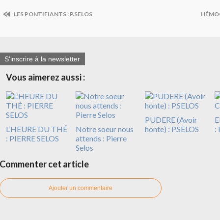
LES PONTIFIANTS : P.SELOS
HÉMOG
S'inscrire à la newsletter
Vous aimerez aussi :
PUDERE (Avoir
E
L’HEURE DU THÉ
Notre soeur nous
honte) : P.SELOS
:
: PIERRE SELOS
attends : Pierre
Selos
Commenter cet article
Ajouter un commentaire