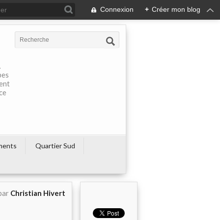
Connexion
+
Créer mon blog
À
pes
rent
ce
ments
Quartier Sud
par
Christian Hivert