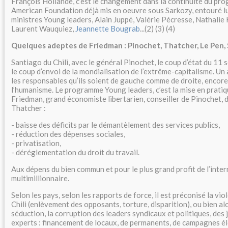
François Hollande, c’est le changement dans la continuité du pr
American Foundation déjà mis en oeuvre sous Sarkozy, entouré lui
ministres Young leaders, Alain Juppé, Valérie Pécresse, Nathali
Laurent Wauquiez,
Jeannette Bougrab
...(2) (3) (4)
Quelques adeptes de Friedman : Pinochet, Thatcher, Le Pen, 
Santiago du Chili, avec le général Pinochet, le coup d’état du 1
le coup d’envoi de la mondialisation de l’extrême-capitalisme. Un
les responsables qu’ils soient de gauche comme de droite, encore
l’humanisme. Le programme Young leaders, c’est la mise en pratiq
Friedman, grand économiste libertarien, conseiller de Pinochet, 
Thatcher :
- baisse des déficits par le démantèlement des services publics,
- réduction des dépenses sociales,
- privatisation,
- déréglementation du droit du travail.
Aux dépens du bien commun et pour le plus grand profit de l’inte
multimillionnaire.
Selon les pays, selon les rapports de force, il est préconisé la v
Chili (enlèvement des opposants, torture, disparition), ou bien a
séduction, la corruption des leaders syndicaux et politiques, des 
experts : financement de locaux, de permanents, de campagnes é