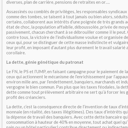
diverses, plan de carrière, pensions de retraites en or….
Assassinés ou comblés de privilèges, les responsables syndicaux 
comme des tombes, se taisent à tout jamais ou bien alors, séduit
certains, collaborent aux intérêts d’une poignée de très grands a
état de choc, la population affaiblie, déboussolée, privée de moy
passivement, chacun cherchant à se débrouiller comme il le peut. 
contre tous, la victoire de l’individualisme voulue et organisée d
ceux qui, pour se distinguer de cette masse indistincte et vulgair
leur profit, en imposant d’autant plus durement le travail salari
corollaire.
La dette, génie génétique du patronat
Le FN, le PS et l’UMP, en faisant campagne pour le paiement de la
ceux qui actionnent le mécanisme de l’enrichissement par l’appa
environ mille ans, par l’endettement, banquiers, marchands et indus
vergogne le bien commun. Pas plus que les taxes féodales, la dett
dette comme tout prélèvement arbitraire ne sert qu’à forcer les g
profit des créanciers.
La dette, c’est la conséquence directe de l’invention de taux d’int
monnaie (en réalité, des taxes illégitimes). Des taux d’intérêts qu
la dépense de travail des banquiers. Avec cette dette bancaire qui 
consommation à hauteur de 40% en moyenne, tout achat quel qu’i
pain ou un hôtel particulier) contribue directement ou indirectem