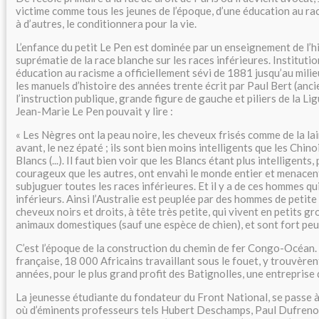
victime comme tous les jeunes de l’époque, d’une éducation au ra
à d’autres, le conditionnera pour la vie.
L’enfance du petit Le Pen est dominée par un enseignement de l’hi
suprématie de la race blanche sur les races inférieures. Institutio
éducation au racisme a officiellement sévi de 1881 jusqu’au mili
les manuels d’histoire des années trente écrit par Paul Bert (anci
l’instruction publique, grande figure de gauche et piliers de la L
Jean-Marie Le Pen pouvait y lire :
« Les Nègres ont la peau noire, les cheveux frisés comme de la la
avant, le nez épaté ; ils sont bien moins intelligents que les Chino
Blancs (...). Il faut bien voir que les Blancs étant plus intelligents, 
courageux que les autres, ont envahi le monde entier et menacen
subjuguer toutes les races inférieures. Et il y a de ces hommes q
inférieurs. Ainsi l’Australie est peuplée par des hommes de petite t
cheveux noirs et droits, à tête très petite, qui vivent en petits gro
animaux domestiques (sauf une espèce de chien), et sont fort peu 
C’est l’époque de la construction du chemin de fer Congo-Océan.
française, 18 000 Africains travaillant sous le fouet, y trouvère
années, pour le plus grand profit des Batignolles, une entreprise
La jeunesse étudiante du fondateur du Front National, se passe à 
où d’éminents professeurs tels Hubert Deschamps, Paul Dufreno