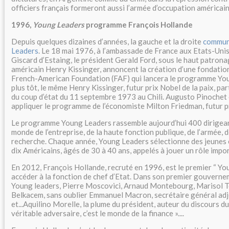
officiers français formeront aussi l’armée d’occupation américai
1996,
Young Leaders
programme François Hollande
Depuis quelques dizaines d’années, la gauche et la droite
commun
Leaders
. Le 18 mai 1976, à l’ambassade de France aux Etats-Unis
Giscard d’Estaing, le président Gerald Ford, sous le haut patrona
américain Henry Kissinger, annoncent la création d’une fondatio
French-American Foundation (FAF) qui lancera le programme You
plus tôt, le même Henry Kissinger, futur prix Nobel de la paix, par
du coup d’état du 11 septembre 1973 au Chili. Augusto Pinochet
appliquer le programme de l’économiste Milton Friedman, futur p
Le programme Young Leaders rassemble aujourd’hui 400 dirigeant
monde de l’entreprise, de la haute fonction publique, de l’armée, d
recherche. Chaque année, Young Leaders sélectionne des jeunes e
dix Américains, âgés de 30 à 40 ans, appelés à jouer un rôle impor
En 2012, François Hollande, recruté en 1996, est le premier “ Yo
accéder à la fonction de chef d’Etat. Dans son premier gouverne
Young leaders, Pierre Moscovici, Arnaud Montebourg, Marisol To
Belkacem, sans oublier Emmanuel Macron, secrétaire général adjo
et...Aquilino Morelle, la plume du président, auteur du discours d
véritable adversaire, c’est le monde de la finance »....