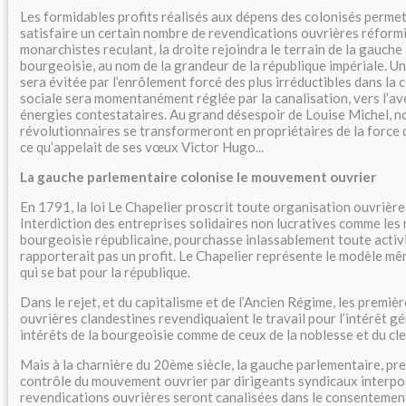
Les formidables profits réalisés aux dépens des colonisés perme
satisfaire un certain nombre de revendications ouvrières réformi
monarchistes reculant, la droite rejoindra le terrain de la gauche
bourgeoisie, au nom de la grandeur de la république impériale.
sera évitée par l’enrôlement forcé des plus irréductibles dans la 
sociale sera momentanément réglée par la canalisation, vers l’av
énergies contestataires. Au grand désespoir de Louise Michel, n
révolutionnaires se transformeront en propriétaires de la force d
ce qu’appelait de ses vœux Victor Hugo...
La gauche parlementaire colonise le mouvement ouvrier
En 1791, la loi Le Chapelier proscrit toute organisation ouvrière 
Interdiction des entreprises solidaires non lucratives comme les m
bourgeoisie républicaine, pourchasse inlassablement toute activit
rapporterait pas un profit. Le Chapelier représente le modèle mê
qui se bat pour la république.
Dans le rejet, et du capitalisme et de l’Ancien Régime, les premiè
ouvrières clandestines revendiquaient le travail pour l’intérêt gé
intérêts de la bourgeoisie comme de ceux de la noblesse et du cle
Mais à la charnière du 20ème siècle, la gauche parlementaire, pre
contrôle du mouvement ouvrier par dirigeants syndicaux interpo
revendications ouvrières seront canalisées dans le consentement