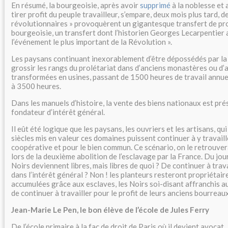
En résumé, la bourgeoisie, après avoir
supprimé
à la noblesse et 
tirer profit du peuple travailleur, s’empare, deux mois plus tard, de 
révolutionnaires » provoquèrent un gigantesque transfert de pro
bourgeoisie, un transfert dont l’historien Georges Lecarpentier af
l’événement le plus important de la Révolution ».
Les paysans continuant inexorablement d’être dépossédés par la 
grossir les rangs du prolétariat dans d’anciens monastères ou d’
transformées en usines, passant de 1500 heures de travail annue
à 3500 heures.
Dans les manuels d’histoire, la vente des biens nationaux est p
fondateur d’intérêt général.
Il eût été logique que les paysans, les ouvriers et les artisans, qu
siècles mis en valeur ces domaines puissent continuer à y travail
coopérative et pour le bien commun. Ce scénario, on le retrouvera
lors de la deuxième abolition de l’esclavage par la France. Du jou
Noirs deviennent libres, mais libres de quoi ? De continuer à trava
dans l’intérêt général ? Non ! les planteurs resteront propriétair
accumulées grâce aux esclaves, les Noirs soi-disant affranchis a
de continuer à travailler pour le profit de leurs anciens bourreaux
Jean-Marie Le Pen, le bon élève de l’école de Jules Ferry
De l’école primaire à la fac de droit de Paris où il devient avocat