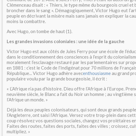
Clémenceau disait : « Thiers, le type même du bourgeois cruel et 
broncher dans le sang ». Démagogiquement, Victor Hugo eut l’art
peuple en décrivant la misère mais sans jamais en expliquer la ca
moins la combattre.
Avec Hugo, on tombe de haut (1).
Les grandes invasions coloniales : une idée de la gauche
Victor Hugo est aux côtés de Jules Ferry pour une école de l’édu
dans le conditionnement des consciences à l’esprit du colonialism
moralement l’esclavage restauré par les parlementaires sur propos
en 1881 : c’est le Code de l’Indigénat pour 70 millions de Français
République... Victor Hugo adhère avec
enthousiasme
au grand pr
populaire voulu par la grande bourgeoisie, il écrit :
« L’Afrique n’a pas d’histoire. Dieu offre l’Afrique à l’Europe. Pren
neuvième siècle, le Blanc a fait du Noir un homme ; au vingtième s
l’Afrique un monde. »
Déjà les deux peuples colonisateurs, qui sont deux grands peuples
l’Angleterre, ont saisi l’Afrique. Versez votre trop-plein dans ce
coup résolvez vos questions sociales, changez vos prolétaires en
Faites des routes, faites des ports, faites des villes ; croissez, cul
multipliez. »