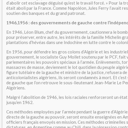
d’abolir cet esclavage déguisé qu’est le travail forcé. » Pour la tr
était aboli par la France. Comme Napoléon, Jules Ferry l’avait re
soutien des banques et du grand patronat.
1946,1956 : des gouvernements de gauche contre l’indépend
En 1946, Léon Blum, chef du gouvernement, cautionnera le bom
pour préserver, entre autre, les intérêts de la famille Michelin g
plantations d’hévéas dans une Indochine en lutte contre le coloni
En 1956, pour défendre les gros colons d’Algérie et les industriels
gouvernement, le socialiste Guy Mollet soutenu par le PCF, fait 
parlementaires les pouvoirs spéciaux à l’armée. Enlèvements, tort
massacres de masse, deviennent le lot quotidien du peuple algéri
figure tutélaire de la gauche et ministre de la justice, refusera d
anticolonialistes algériens, ils seront condamnés à mort. Et c’e
de gauche que l’on retrouve le sous-lieutenant Jean-Marie Le Pe
Algériens.
Malgré l’abolition de 1946, les lois raciales renforceront un éta
jusqu’en 1962.
Ces méthodes employées par l’armée pendant la guerre d’Algérie,
directe de la gauche au pouvoir, seront ensuite enseignées en Am
officiers français envoyés en mission. Ces méthodes criminelles s
dictatures, en Argentine comme au Chili, dans la répression contr