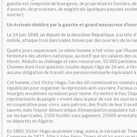
gauche est composée de bourgeois, de propriétaires fonciers, de 
d’avocats, de procureurs, de magistrats (quelques paysans seule
ouvrier).
Un écrivain idolâtré par la gauche et grand massacreur d’ouv
Le 24 juin 1848, un député de la deuxième République, à la tête d’
mobile, attaque trois barricades tenues par des ouvriers de la rue
Quatre jours auparavant, ce même homme a fait voter par l’Assem
fermeture des ateliers nationaux, au motif que les salaires des o
élevés. Réduits au chômage et sans ressources, 50 000 parisiens
L’homme dont il est question, touche depuis l’âge de 24 ans, à tit
aucune obligation de travail, une pension mensuelle équivalant 
Cet homme, c’est Victor Hugo, l’un des 60 commissaires nommés
républicain pour organiser la répression anti-ouvrière. Furieux co
insurgés envahirent sa maison pour tenter d’y mettre le feu. Depui
représentants du peuple » vivent dans la peur de voir les ouvriers
en coopérative pour vivre, sans patrons, des fruits de leur travai
sauvée, mais l’espoir démocratique d’émancipation populaire tué 
sur les barricades, 1500 fusillés sans jugement, 25000 arresta
ou déportés en Algérie.
En 1885, Victor Hugo au premier rang, suivra, le cercueil de Thier
Commune de 1871. Allié à Jules Ferry, Thiers était lui aussi un gr