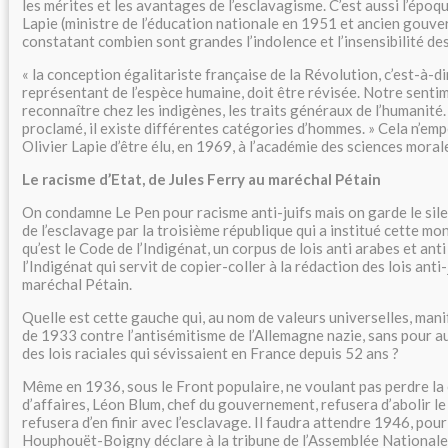
les mérites et les avantages de l’esclavagisme. C’est aussi l’époq
Lapie (ministre de l’éducation nationale en 1951 et ancien gouve
constatant combien sont grandes l’indolence et l’insensibilité des «
« la conception égalitariste française de la Révolution, c’est-à-dir
représentant de l’espèce humaine, doit être révisée. Notre sentim
reconnaître chez les indigènes, les traits généraux de l’humanité. (
proclamé, il existe différentes catégories d’hommes. » Cela n’em
Olivier Lapie d’être élu, en 1969, à l’académie des sciences morale
Le racisme d’Etat, de Jules Ferry au maréchal Pétain
On condamne Le Pen pour racisme anti-juifs mais on garde le sile
de l’esclavage par la troisième république qui a institué cette mo
qu’est le Code de l’Indigénat, un corpus de lois anti arabes et ant
l’Indigénat qui servit de copier-coller à la rédaction des lois anti
maréchal Pétain.
Quelle est cette gauche qui, au nom de valeurs universelles, mani
de 1933 contre l’antisémitisme de l’Allemagne nazie, sans pour au
des lois raciales qui sévissaient en France depuis 52 ans ?
Même en 1936, sous le Front populaire, ne voulant pas perdre la 
d’affaires, Léon Blum, chef du gouvernement, refusera d’abolir le
refusera d’en finir avec l’esclavage. Il faudra attendre 1946, pour
Houphouët-Boigny déclare à la tribune de l’Assemblée Nationale