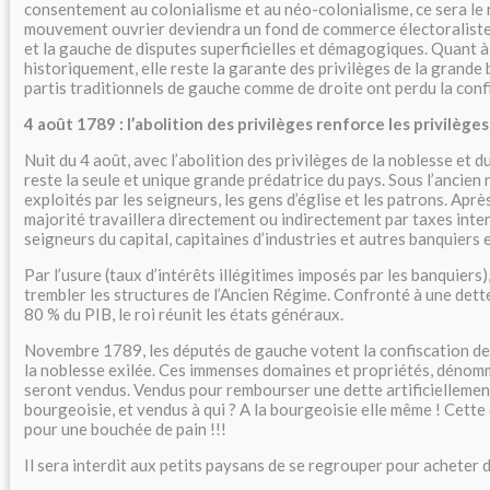
consentement au colonialisme et au néo-colonialisme, ce sera le
mouvement ouvrier deviendra un fond de commerce électoraliste, 
et la gauche de disputes superficielles et démagogiques. Quant à 
historiquement, elle reste la garante des privilèges de la grande
partis traditionnels de gauche comme de droite ont perdu la conf
4 août 1789 : l’abolition des privilèges renforce les privilèg
Nuit du 4 août, avec l’abolition des privilèges de la noblesse et d
reste la seule et unique grande prédatrice du pays. Sous l’ancien 
exploités par les seigneurs, les gens d’église et les patrons. Aprè
majorité travaillera directement ou indirectement par taxes inte
seigneurs du capital, capitaines d’industries et autres banquiers e
Par l’usure (taux d’intérêts illégitimes imposés par les banquiers),
trembler les structures de l’Ancien Régime. Confronté à une dette
80 % du PIB, le roi réunit les états généraux.
Novembre 1789, les députés de gauche votent la confiscation des
la noblesse exilée. Ces immenses domaines et propriétés, dénom
seront vendus. Vendus pour rembourser une dette artificiellement
bourgeoisie, et vendus à qui ? A la bourgeoisie elle même ! Cette
pour une bouchée de pain !!!
Il sera interdit aux petits paysans de se regrouper pour acheter 