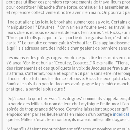
peut pas utiliser ces premiers regroupements de travailleurs prod
pour constituer l'ébauche d'une force, continuer à s'assembler au
et reprendre collectivement notre avenir en main. On pourrait par
Il ne put aller plus loin, le brouhaha submergea sa voix. Certains 
Manipulation ! " D'autres : " On n'a rien à foutre avec les travaill
leurs chiens et nous expulsent de leurs territoires ". Et Ricks, sur
"Pourquoi tu dis pas que tu fais partie de l'organisation, c'est où 
carte ?" Le tumulte commençait à s'échauffer. Des applaudisseme
à qui ils s'adressaient, des indécis changeaient de bannière sans c
Les mains et les poings rageaient de ne pas dire leurs mots eux a
s'élança fébrile et hurla : "Ecoutez, Ecoutez..." Ricks railla: "Tiens, 
des ricanements et des quoliquets la voix de Jacques se fraya un 
s'affirma, s'affermit, roula et exprima : il parla sans être interro
d'heure et se tut dans le silence retrouvé. Ricks furieux quitta la s
Samira le suivit en partie. Jacques avait gagné la première manche
pratique, la partie la plus dure !
Déjà ceux du quartier Est : "Les dogues" comme ils s'appelaient, 
la bande des Milles du nom de leur chef mythique Emile, mort l'an
soirée de trop grande défonce. Certains laissaient supposer qu'il s
empoisonner par ses lieutenants en raison d'un partage
indélica
que les Milles, c'était leur nombre, ils étaient mille, mille dogues
Même s'ils étaient redoutablement efficaces et nombreux et qu'a