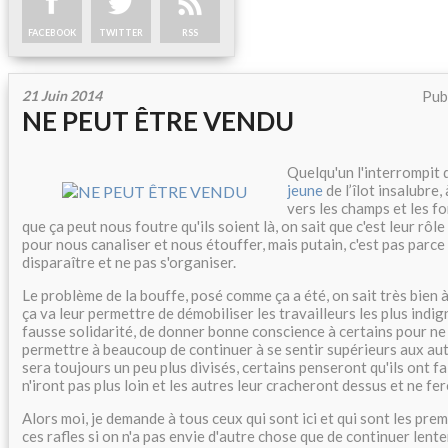
FACEBOOK
TWITTER
RSS
21 Juin 2014
Pub
NE PEUT ÊTRE VENDU
Quelqu'un l'interrompit d
jeune
de l’îlot insalubre,
vers les champs et les fo
que ça peut nous foutre qu'ils soient là, on sait que c'est leur rôl
pour nous canaliser et nous étouffer, mais putain, c'est pas parce q
disparaître et ne pas s'organiser.
Le problème de la bouffe, posé comme ça a été, on sait très bien à 
ça va leur permettre de démobiliser les travailleurs les plus indig
fausse solidarité, de donner bonne conscience à certains pour ne r
permettre à beaucoup de continuer à se sentir supérieurs aux au
sera toujours un peu plus divisés, certains penseront qu'ils ont fai
n'iront pas plus loin et les autres leur cracheront dessus et ne fer
Alors moi, je demande à tous ceux qui sont ici et qui sont les pre
ces rafles si on n'a pas envie d'autre chose que de continuer lente