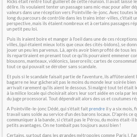
Ricks était rentré tout guilleret de cette réunion. Il avait laissé l
délire. Ils voulaient tenter un passage sans mic-mac pour aller d
valeurs dans une réception vers Pointville-le-jonc. Avec toutes l
long du parcours de contrôle dans les trains inter-villes, c'était
perspective, mais ils étaient nombreux et à certains passages rép
un petit peu loi.
Puis ils iraient boire et manger à l'oeil dans une de ces réceptions
villes, (qui étaient mieux lotis que ceux des cités-bidons), se don
jouer un peu les parvenus. Là, après avoir bien profité de tous le
ils repartiraient en prenant tout ce qu'ils pourraient emmener co
blousons, manteaux, vidéonics, laseroreils; cartes de consommat
tout ce qui pouvait se dérober sans scandale.
Et puis si le scandale faisait partie de l'aventure, ils affûteraient
bagarre ne leur gâcherait pas le moins du monde leur soirée bien 
arrivait rarement qu'ils aient le dessous. Si malgré tout tel était le
à la milice locale qui choisirait alors leur sort aidée en cela par le
du juge processoral. Tout dépendrait alors des us et coutumes r
A Pointville-le-jonc Dédé, qui s'était fait
prendre
il y a six mois, 
travail sans solde au service d'un des barons locaux. D'après ce qu'
communiquer à la bande, si c'était pas le Pérou, du moins était-il b
petits avantages. On ne tombait pas toujours aussi bien !
Certains, surtout dans les grandes métropoles comme Paris I, l'an