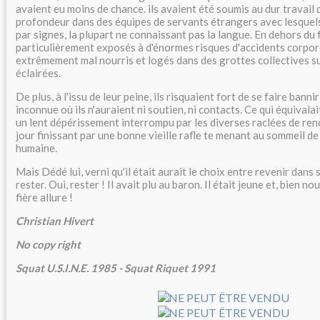
avaient eu moins de chance. ils avaient été soumis au dur travail
profondeur dans des équipes de servants étrangers avec lesquel
par signes, la plupart ne connaissant pas la langue. En dehors du f
particulièrement exposés à d'énormes risques d'accidents corporel
extrêmement mal nourris et logés dans des grottes collectives s
éclairées.
De plus, à l'issu de leur peine, ils risquaient fort de se faire bann
inconnue où ils n'auraient ni soutien, ni contacts. Ce qui équivalai
un lent dépérissement interrompu par les diverses raclées de ren
jour finissant par une bonne vieille rafle te menant au sommeil d
humaine.
Mais Dédé lui, verni qu'il était aurait le choix entre revenir dans 
rester. Oui, rester ! Il avait plu au baron. Il était jeune et, bien nou
fière allure !
Christian Hivert
No copy right
Squat U.S.I.N.E. 1985 - Squat Riquet 1991