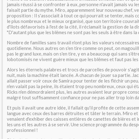
jamais réussi à se confronter à eux, personne n'avait jamais vu les
faisait partie du mythe. Miro, apparemment leur nouveau chef, ve
proposition : Il s'associait à tout ce qui pourrait se tenter, mais
le plus nombreux et le mieux organisé, que son territoire couvrai
d'îlots défavorisés à l'est de la cité, il réclamait la gestion de la 
"D'autant plus que les blêmes ne sont pas les seuls à être dans la 
Nombre de familles sans travail n'ont plus les valeurs nécessaires
quotidienne. Nous autres on s'en tire comme on peut, on magouille
pas le grand luxe, mais on s'en tire, y en a beaucoup qui sans s'être
lobotomisés ne vivent guère mieux que les blêmes et faut pas les 
Alors les éternels palabres et trocs de parcelles de pouvoir s'agi
nuit, mais la machine était lancée. A chacun de jouer sa partie. Ja
allait passer voir ceux de Samira pour tenter de les fléchir un peu. 
n'en valait pas la peine, ils étaient trop peu nombreux, ceux qui ét
Ricks n'en démordraient plus, les autres avaient leur propre consci
malgré tout suffisamment confiance pour ne pas aller trop loin dan
Et puis il avait une autre idée, il fallait qu'il profite de cette as
langue avec ceux des barres détruites et tâter le terrain. Miro 
venaient d'exhiber des caisses entières de canettes de bières et 
les uns et les autres à se servir. Une science programmée du desp
professionnel !