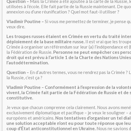
Question –
Mais la Crimée a été ajoutée à la carte de la Russie, 
utilisées à l’école. Elle fait partie de la Russie maintenant. De quo
annexion ou d’une réunification ? Quel mot faut-il utiliser ?
Vladimir Poutine –
Si vous me permettez de terminer, je pense q
veux dire.
Les troupes russes étaient en Crimée en vertu du traité inter
déploiement de la base militaire russe.
Il est vrai que les troup
Crimée à organiser un référendum sur leur (a) l’indépendance et (
la Fédération de Russie.
Personne ne peut empêcher ces perso
droit qui est prévu à l’article 1 de la Charte des Nations Unies
l’autodétermination.
Question –
En d’autres termes, vous ne rendrez pas la Crimée ? L
la Russie, c’est ça ?
Vladimir Poutine – Conformément à l’expression de la volont
vivent, la Crimée fait partie de la Fédération de Russie et de
constitutive.
Je veux que chacun comprenne cela clairement. Nous avons mené
exclusivement diplomatique et pacifique – je veux le souligner –
européens et américains.
Nos tentatives d’organiser un tel di
une solution acceptable n’ont eu pour toute réponse que leu
coup d’État anticonstitutionnel en Ukraine.
Nous ne savions do