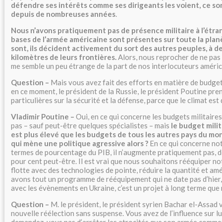
défendre ses intérêts comme ses dirigeants les voient, ce son
depuis de nombreuses années
.
Nous n’avons pratiquement pas de présence militaire à l’étran
bases de l’armée américaine sont présentes sur toute la planè
sont, ils décident activement du sort des autres peuples, à de
kilomètres de leurs frontières.
Alors, nous reprocher de ne pas
me semble un peu étrange de la part de nos interlocuteurs améric
Question –
Mais vous avez fait des efforts en matière de budget 
en ce moment, le président de la Russie, le président Poutine pre
particulières sur la sécurité et la défense, parce que le climat es
Vladimir Poutine –
Oui, en ce qui concerne les budgets militaires
pas – sauf peut-être quelques spécialistes – mais
le budget mili
est plus élevé que les budgets de tous les autres pays du mo
qui mène une politique agressive alors ?
En ce qui concerne not
termes de pourcentage du PIB, il n’augmente pratiquement pas, 
pour cent peut-être. Il est vrai que nous souhaitons rééquiper n
flotte avec des technologies de pointe, réduire la quantité et amé
avons tout un programme de rééquipement qui ne date pas d’hier, 
avec les évènements en Ukraine, c’est un projet à long terme que
Question –
M. le président, le président syrien Bachar el-Assad v
nouvelle réélection sans suspense. Vous avez de l’influence sur lu
demandez-vous pas d’arrêter les atrocités que son armée commet