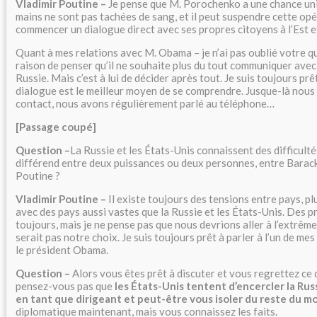
Vladimir Poutine –
Je pense que M. Porochenko a une chance uniq
mains ne sont pas tachées de sang, et il peut suspendre cette opé
commencer un dialogue direct avec ses propres citoyens à l’Est e
Quant à mes relations avec M. Obama – je n’ai pas oublié votre que
raison de penser qu’il ne souhaite plus du tout communiquer avec 
Russie. Mais c’est à lui de décider après tout. Je suis toujours prê
dialogue est le meilleur moyen de se comprendre. Jusque-là nous
contact, nous avons régulièrement parlé au téléphone…
[Passage coupé]
Question –
La Russie et les États-Unis connaissent des difficultés
différend entre deux puissances ou deux personnes, entre Barac
Poutine ?
Vladimir Poutine –
Il existe toujours des tensions entre pays, p
avec des pays aussi vastes que la Russie et les États-Unis. Des 
toujours, mais je ne pense pas que nous devrions aller à l’extrême.
serait pas notre choix. Je suis toujours prêt à parler à l’un de me
le président Obama.
Question –
Alors vous êtes prêt à discuter et vous regrettez ce 
pensez-vous pas que
les États-Unis tentent d’encercler la Russ
en tant que dirigeant et peut-être vous isoler du reste du 
diplomatique maintenant, mais vous connaissez les faits.