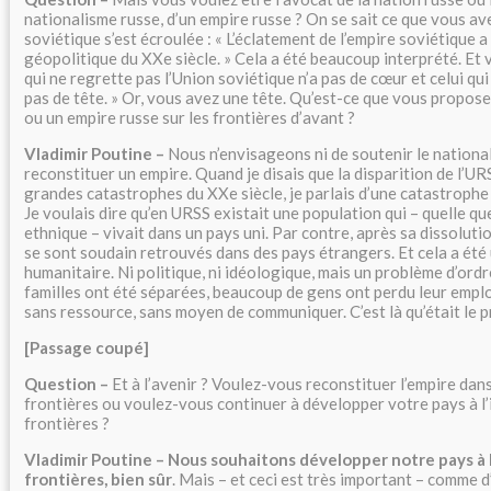
nationalisme russe, d’un empire russe ? On se sait ce que vous av
soviétique s’est écroulée : « L’éclatement de l’empire soviétique a
géopolitique du XXe siècle. » Cela a été beaucoup interprété. Et v
qui ne regrette pas l’Union soviétique n’a pas de cœur et celui qui
pas de tête. » Or, vous avez une tête. Qu’est-ce que vous propose
ou un empire russe sur les frontières d’avant ?
Vladimir Poutine –
Nous n’envisageons ni de soutenir le nationa
reconstituer un empire. Quand je disais que la disparition de l’UR
grandes catastrophes du XXe siècle, je parlais d’une catastrophe
Je voulais dire qu’en URSS existait une population qui – quelle qu
ethnique – vivait dans un pays uni. Par contre, après sa dissoluti
se sont soudain retrouvés dans des pays étrangers. Et cela a été
humanitaire. Ni politique, ni idéologique, mais un problème d’ord
familles ont été séparées, beaucoup de gens ont perdu leur emplo
sans ressource, sans moyen de communiquer. C’est là qu’était le 
[Passage coupé]
Question –
Et à l’avenir ? Voulez-vous reconstituer l’empire dan
frontières ou voulez-vous continuer à développer votre pays à l’
frontières ?
Vladimir Poutine – Nous souhaitons développer notre pays à l
frontières, bien sûr
. Mais – et ceci est très important – comme d