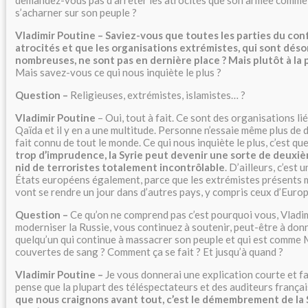
s’acharner sur son peuple ?
Vladimir Poutine – Saviez-vous que toutes les parties du co
atrocités et que les organisations extrémistes, qui sont déso
nombreuses, ne sont pas en dernière place ? Mais plutôt à la 
Mais savez-vous ce qui nous inquiète le plus ?
Question –
Religieuses, extrémistes, islamistes… ?
Vladimir Poutine
– Oui, tout à fait. Ce sont des organisations li
Qaïda et il y en a une multitude. Personne n’essaie même plus de d
fait connu de tout le monde. Ce qui nous inquiète le plus, c’est qu
trop d’imprudence, la Syrie peut devenir une sorte de deuxi
nid de terroristes totalement incontrôlable
. D’ailleurs, c’est
États européens également, parce que les extrémistes présents 
vont se rendre un jour dans d’autres pays, y compris ceux d’Europ
Question –
Ce qu’on ne comprend pas c’est pourquoi vous, Vladi
moderniser la Russie, vous continuez à soutenir, peut-être à don
quelqu’un qui continue à massacrer son peuple et qui est comme
couvertes de sang ? Comment ça se fait ? Et jusqu’à quand ?
Vladimir Poutine –
Je vous donnerai une explication courte et fa
pense que la plupart des téléspectateurs et des auditeurs franç
que nous craignons avant tout, c’est le démembrement de la S