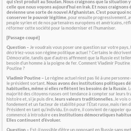
qui s’est produit au Soudan. Nous craignons que la situation y
celle que nous voyons aujourd’hui en Irak. Et nous craignons 
devienne une sorte de nouvel Afghanistan. C’est pourquoi n
conserver le pouvoir légitime
, pour ensuite progressivement, a
peuple syrien et de nos partenaires européens et américains, réfl
réformer cette société pour la moderniser et l’humaniser.
[Passage coupé]
Question –
Je voudrais vous poser une question sur votre pays,
décririez-vous son régime politique actuel ? Certains le décrive
Démocratie, tandis que d’autres affirment que la Russie est telle
besoin d’un homme à la poigne de fer. Comment Vladimir Poutine d
Poutine ?
Vladimir Poutine –
Le régime actuel n’est pas lié à une personne 
le président sortant.
Nous avons des institutions politiques 
habituelles, même si elles reflètent les besoins de la Russie
. 
majorité des citoyens russes ont tendance à compter sur leurs tra
histoire et, si je puis dire,
leurs valeurs traditionnelles.
Je vois 
fondement et un facteur de stabilité pour l’État russe, mais rien de
Président en tant qu’individu. En outre, il convient de rappeler q
commencé à introduire
ces institutions démocratiques habitu
Elles continuent d’évoluer.
Question –
Est-il possible d’être un opposant en Russie sans me