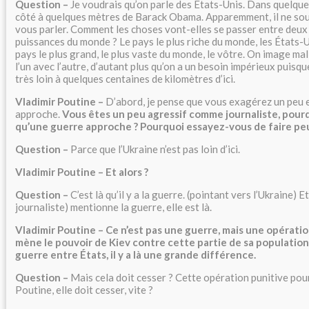
Question –
Je voudrais qu’on parle des États-Unis. Dans quelque
côté à quelques mètres de Barack Obama. Apparemment, il ne so
vous parler. Comment les choses vont-elles se passer entre deux
puissances du monde ? Le pays le plus riche du monde, les États-Uni
pays le plus grand, le plus vaste du monde, le vôtre. On image mal
l’un avec l’autre, d’autant plus qu’on a un besoin impérieux puisqu
très loin à quelques centaines de kilomètres d’ici.
Vladimir Poutine –
D’abord, je pense que vous exagérez un peu 
approche.
Vous êtes un peu agressif comme journaliste, pou
qu’une guerre approche ? Pourquoi essayez-vous de faire peu
Question –
Parce que l’Ukraine n’est pas loin d’ici.
Vladimir Poutine – Et alors ?
Question –
C’est là qu’il y a la guerre. (pointant vers l’Ukraine) Et
journaliste) mentionne la guerre, elle est là.
Vladimir Poutine – Ce n’est pas une guerre, mais une opératio
mène le pouvoir de Kiev contre cette partie de sa population. 
guerre entre États, il y a là une grande différence.
Question –
Mais cela doit cesser ? Cette opération punitive pou
Poutine, elle doit cesser, vite ?