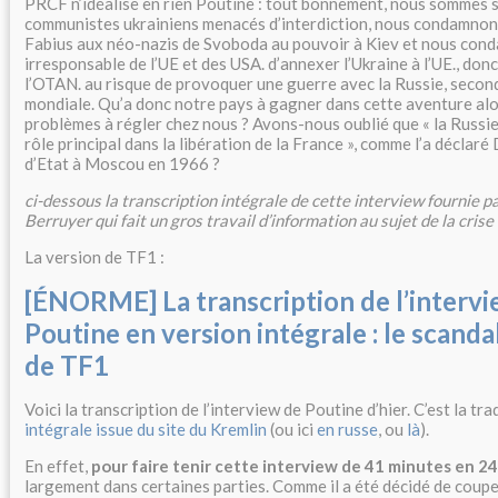
PRCF n’idéalise en rien Poutine : tout bonnement, nous sommes s
communistes ukrainiens menacés d’interdiction, nous condamnons
Fabius aux néo-nazis de Svoboda au pouvoir à Kiev et nous cond
irresponsable de l’UE et des USA. d’annexer l’Ukraine à l’UE., donc
l’OTAN. au risque de provoquer une guerre avec la Russie, secon
mondiale. Qu’a donc notre pays à gagner dans cette aventure alors
problèmes à régler chez nous ? Avons-nous oublié que « la Russie
rôle principal dans la libération de la France », comme l’a déclaré
d’Etat à Moscou en 1966 ?
ci-dessous la transcription intégrale de cette interview fournie pa
Berruyer qui fait un gros travail d’information au sujet de la crise
La version de TF1 :
[ÉNORME] La transcription de l’intervi
Poutine en version intégrale : le scand
de TF1
Voici la transcription de l’interview de Poutine d’hier. C’est la tr
intégrale issue du site du Kremlin
(ou ici
en russe
, ou
là
).
En effet,
pour faire tenir cette interview de 41 minutes en 2
largement dans certaines parties. Comme il a été décidé de coup