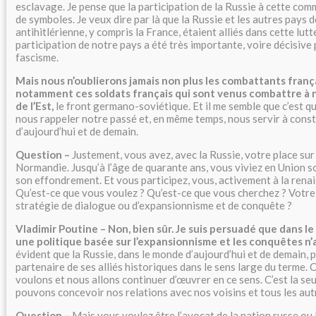
esclavage. Je pense que la participation de la Russie à cette c
de symboles. Je veux dire par là que la Russie et les autres pays d
antihitlérienne, y compris la France, étaient alliés dans cette lutte
participation de notre pays a été très importante, voire décisive 
fascisme.
Mais nous n’oublierons jamais non plus les combattants frança
notamment ces soldats français qui sont venus combattre à n
de l’Est,
le front germano-soviétique. Et il me semble que c’est q
nous rappeler notre passé et, en même temps, nous servir à const
d’aujourd’hui et de demain.
Question –
Justement, vous avez, avec la Russie, votre place sur 
Normandie. Jusqu’à l’âge de quarante ans, vous viviez en Union s
son effondrement. Et vous participez, vous, activement à la renai
Qu’est-ce que vous voulez ? Qu’est-ce que vous cherchez ? Votre 
stratégie de dialogue ou d’expansionnisme et de conquête ?
Vladimir Poutine – Non, bien sûr. Je suis persuadé que dans
une politique basée sur l’expansionnisme et les conquêtes n’
évident que la Russie, dans le monde d’aujourd’hui et de demain, p
partenaire de ses alliés historiques dans le sens large du terme. 
voulons et nous allons continuer d’œuvrer en ce sens. C’est la s
pouvons concevoir nos relations avec nos voisins et tous les aut
Question –
Mais vous voulez être l’avocat de la nation russe ou 