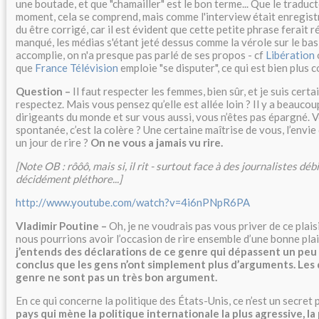
une boutade, et que "chamailler" est le bon terme... Que le traduc
moment, cela se comprend, mais comme l'interview était enregistr
du être corrigé, car il est évident que cette petite phrase ferait ré
manqué, les médias s'étant jeté dessus comme la vérole sur le bas
accomplie, on n'a presque pas parlé de ses propos - cf
Libération
que
France Télévision
emploie "se disputer", ce qui est bien plus co
Question –
Il faut respecter les femmes, bien sûr, et je suis certa
respectez. Mais vous pensez qu’elle est allée loin ? Il y a beauco
dirigeants du monde et sur vous aussi, vous n’êtes pas épargné. 
spontanée, c’est la colère ? Une certaine maîtrise de vous, l’envie
un jour de rire ?
On ne vous a jamais vu rire.
[Note OB : rôôô, mais si, il rit - surtout face à des journalistes déb
décidément pléthore...]
http://www.youtube.com/watch?v=4i6nPNpR6PA
Vladimir Poutine –
Oh, je ne voudrais pas vous priver de ce plaisi
nous pourrions avoir l’occasion de rire ensemble d’une bonne pla
j’entends des déclarations de ce genre qui dépassent un peu le
conclus que les gens n’ont simplement plus d’arguments. Les 
genre ne sont pas un très bon argument.
En ce qui concerne la politique des États-Unis, ce n’est un secre
pays qui mène la politique internationale la plus agressive, la