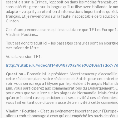
essentiels sur la Crimée, l’opposition dans les médias français, et
sans intérêts genre sur la langue qu’il utilise avec Hollande, le 
adapté – vu qu’il y a rétention d’informations importantes qui écla
français. Et je reviendrais sur la faute inacceptable de traduction 
Clinton.
Ceci étant, reconnaissons qu’il est salutaire que TF1 et Europe1
Vladimir Poutine…
Tout est donc traduit ici – les passages censurés sont en exergue 
méritaient de l’être…
Voici la version TF1 :
http://rutube.ru/video/d14d048a39a24de90240a61adcc97d
Question –
Bonsoir, M. le président. Merci beaucoup d’accueilli
cette résidence, dans votre résidence de Sotchi pour cet entretie
soir, vous serez reçu à l’Élysée par le président François Hollande
juin, vous participerez aux commémorations du Débarquement. Ce
pour vous que vous irez sur les plages de Normandie. Mais c’est a
qu’un président russe participera et sera invité à ces cérémonies.
vous fait en tant que citoyen russe d’être invité à cette commém
Vladimir Poutine –
C’est un événement important pour l’Europe 
allons rendre hommage à ceux qui ont empêché les nazis de rédui