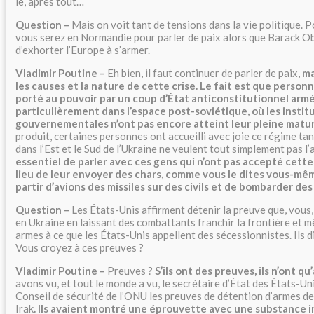
le, après tout…
Question –
Mais on voit tant de tensions dans la vie politique. P
vous serez en Normandie pour parler de paix alors que Barack 
d’exhorter l’Europe à s’armer.
Vladimir Poutine –
Eh bien, il faut continuer de parler de paix,
ma
les causes et la nature de cette crise. Le fait est que person
porté au pouvoir par un coup d’État anticonstitutionnel armé
particulièrement dans l’espace post-soviétique, où les instit
gouvernementales n’ont pas encore atteint leur pleine matu
produit, certaines personnes ont accueilli avec joie ce régime tan
dans l’Est et le Sud de l’Ukraine ne veulent tout simplement pas l’
essentiel de parler avec ces gens qui n’ont pas accepté cette
lieu de leur envoyer des chars, comme vous le dites vous-même
partir d’avions des missiles sur des civils et de bombarder des 
Question –
Les États-Unis affirment détenir la preuve que, vous,
en Ukraine en laissant des combattants franchir la frontière et 
armes à ce que les États-Unis appellent des sécessionnistes. Ils d
Vous croyez à ces preuves ?
Vladimir Poutine –
Preuves ?
S’ils ont des preuves, ils n’ont qu
avons vu, et tout le monde a vu, le secrétaire d’État des États-U
Conseil de sécurité de l’ONU les preuves de détention d’armes d
Irak
. Ils avaient montré une éprouvette avec une substance i