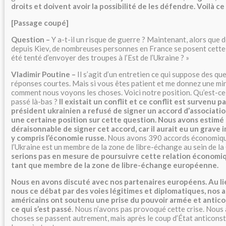
droits et doivent avoir la possibilité de les défendre. Voilà ce 
[Passage coupé]
Question –
Y a-t-il un risque de guerre ? Maintenant, alors que 
depuis Kiev, de nombreuses personnes en France se posent cette
été tenté d’envoyer des troupes à l’Est de l’Ukraine ? »
Vladimir Poutine –
Il s’agit d’un entretien ce qui suppose des qu
réponses courtes. Mais si vous êtes patient et me donnez une minu
comment nous voyons les choses. Voici notre position. Qu’est-ce 
passé là-bas ?
Il existait un conflit et ce conflit est survenu p
président ukrainien a refusé de signer un accord d’association
une certaine position sur cette question. Nous avons estimé q
déraisonnable de signer cet accord, car il aurait eu un grave 
y compris l’économie russe.
Nous avons 390 accords économique
l’Ukraine est un membre de la zone de libre-échange au sein de la
serions pas en mesure de poursuivre cette relation économiq
tant que membre de la zone de libre-échange européenne.
Nous en avons discuté avec nos partenaires européens. Au li
nous ce débat par des voies légitimes et diplomatiques, nos 
américains ont soutenu une prise du pouvoir armée et anticon
ce qui s’est passé
. Nous n’avons pas provoqué cette crise. Nous 
choses se passent autrement, mais après le coup d’État anticons