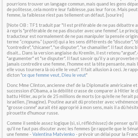
pourrions trouver un langage commun, mais quand les gens dépas
de politesse, cela montre leur faiblesse, pas leur force. Mais peu
femme, la faiblesse n’est pas tellement un défaut. [sourire]
[Note OB : TF1 traduit par "Il est préférable de ne pas débattre 
à repris "préférable de ne pas discuter avec une femme". Le princi
traducteur est normalement de ne pas manipuler la pensée origin
terme “
спорить
” (
sporit
) qui a les sens différents de "discuter", "
"contredire", "chicaner", "se disputer", "se chamailler". Il faut donc
disait... Dans la version anglaise du Kremlin, il est retenu "argue"
"argumenter" et "se disputer". Il faut savoir qu'il y a un proverbe ru
jamais contredire une femme, l’homme est la tête pensante, mais 
elle vous tournera là où elle le veut". Il fait allusion à ceci. Je rap
dicton "
ce que femme veut, Dieu le veut
"
Donc Mme Clinton, ancienne chef de la Diplomatie américaine et 
succession d'Obama, a la débilité crasse de comparer à Hitler le c
battu Hitler, au prix de 25 millions de morts (ce qu'elle ne ferait
israélien, j'imagine). Poutine aurait dû protester avec véhémence
"grosse conne" aurait été approprié à mon sens, mais il a dû hésiter.
pirouette d'humour russe.
Comme il semble assez logique (si, si, réfléchissez) de penser qu'
qu'il ne faut pas discuter avec les femmes (je rappelle que le Sén
une femme -
Valentina Matvienko
- prévoir un délai pour la France..