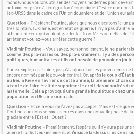
monde, nous voulons utiliser des moyens modernes pour devenir 
notamment grâce à l’intégration économique. C’est ce que nous f
l’ex-URSS dans le cadre de l’Union douanière et de l’Union eurasi
Question –
Président Poutine, alors que nous discutons ici un pay
très lointain, l’Ukraine, est en état de guerre. Il n’y a pas d’autre
affrontent ceux qui veulent garder les frontières actuelles de l’U
arrêter et voulez-vous arrêter cette guerre ?
Vladimir Poutine –
Vous savez, personnellement,
je ne parlerai
comme des pro-russes ou des pro-ukrainiens. Il y a des person
politiques, humanitaires et ils ont besoin de pouvoir en jouir.
Par exemple, en Ukraine, jusqu’à aujourd’hui les gouverneurs de 
encore nommés par le pouvoir central.
Or, après le coup d’État 
eu lieu à Kiev en février de cette année, la première chose 
a tenté de faire était de supprimer le droit des minorités d’ut
maternelle. Cela a provoqué une grande inquiétude chez une 
population en Ukraine orientale.
Question –
Et cela vous ne l’avez pas accepté. Mais est-ce que v
Poutine, que nous sommes rentrés dans une nouvelle phase de la
glaciale entre l’Est et l’Ouest ?
Vladimir Poutine –
Premièrement, j’espère qu’il n’y aura pas une
guerre froide. Deuxièmement, et
j’insiste là-dessus, les gens, o