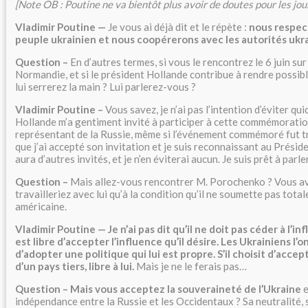
[Note OB : Poutine ne va bientôt plus avoir de doutes pour les jour
Vladimir Poutine —
Je vous ai déjà dit et le répète :
nous respec
peuple ukrainien et nous coopérerons avec les autorités ukr
Question –
En d’autres termes, si vous le rencontrez le 6 juin sur
Normandie, et si le président Hollande contribue à rendre possib
lui serrerez la main ? Lui parlerez-vous ?
Vladimir Poutine –
Vous savez, je n’ai pas l’intention d’éviter qu
Hollande m’a gentiment invité à participer à cette commémoratio
représentant de la Russie, même si l’événement commémoré fut tr
que j’ai accepté son invitation et je suis reconnaissant au Présiden
aura d’autres invités, et je n’en éviterai aucun. Je suis prêt à parl
Question –
Mais allez-vous rencontrer M. Porochenko ? Vous av
travailleriez avec lui qu’à la condition qu’il ne soumette pas total
américaine.
Vladimir Poutine — Je n’ai pas dit qu’il ne doit pas céder à l’in
est libre d’accepter l’influence qu’il désire. Les Ukrainiens l’ont
d’adopter une politique qui lui est propre. S’il choisit d’accep
d’un pays tiers, libre à lui.
Mais je ne le ferais pas…
Question – Mais vous acceptez la souveraineté de l’Ukraine
e
indépendance entre la Russie et les Occidentaux ? Sa neutralité,