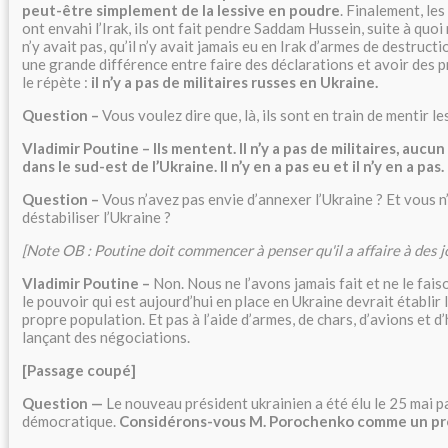
peut-être simplement de la lessive en poudre
. Finalement, le
ont envahi l’Irak, ils ont fait pendre Saddam Hussein, suite à quoi
n’y avait pas, qu’il n’y avait jamais eu en Irak d’armes de destructi
une grande différence entre faire des déclarations et avoir des p
le répète :
il n’y a pas de militaires russes en Ukraine.
Question –
Vous voulez dire que, là, ils sont en train de mentir l
Vladimir Poutine – Ils mentent. Il n’y a pas de militaires, aucu
dans le sud-est de l’Ukraine. Il n’y en a pas eu et il n’y en a pas.
Question –
Vous n’avez pas envie d’annexer l’Ukraine ? Et vous n
déstabiliser l’Ukraine ?
[Note OB : Poutine doit commencer à penser qu'il a affaire à des jo
Vladimir Poutine –
Non. Nous ne l’avons jamais fait et ne le fai
le pouvoir qui est aujourd’hui en place en Ukraine devrait établir
propre population. Et pas à l’aide d’armes, de chars, d’avions et d
lançant des négociations.
[Passage coupé]
Question —
Le nouveau président ukrainien a été élu le 25 mai p
démocratique.
Considérons-vous M. Porochenko comme un pré