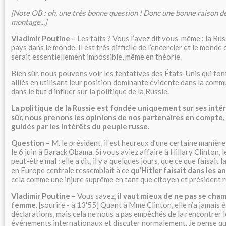
[Note OB : oh, une très bonne question ! Donc une bonne raison de
montage...]
Vladimir Poutine –
Les faits ? Vous l’avez dit vous-même : la Rus
pays dans le monde. Il est très difficile de l’encercler et le monde
serait essentiellement impossible, même en théorie.
Bien sûr, nous pouvons voir les tentatives des États-Unis qui fon
alliés en utilisant leur position dominante évidente dans la com
dans le but d’influer sur la politique de la Russie.
La politique de la Russie est fondée uniquement sur ses inté
sûr, nous prenons les opinions de nos partenaires en compte
guidés par les intérêts du peuple russe.
Question –
M. le président, il est heureux d’une certaine manièr
le 6 juin à Barack Obama. Si vous aviez affaire à Hillary Clinton,
peut-être mal : elle a dit, il y a quelques jours, que ce que faisait
en Europe centrale ressemblait à ce
qu’Hitler faisait dans les a
cela comme une injure suprême en tant que citoyen et président r
Vladimir Poutine –
Vous savez,
il vaut mieux de ne pas se cham
femme.
[sourire - à 13'55] Quant à Mme Clinton, elle n’a jamais é
déclarations, mais cela ne nous a pas empêchés de la rencontrer l
événements internationaux et discuter normalement. Je pense qu