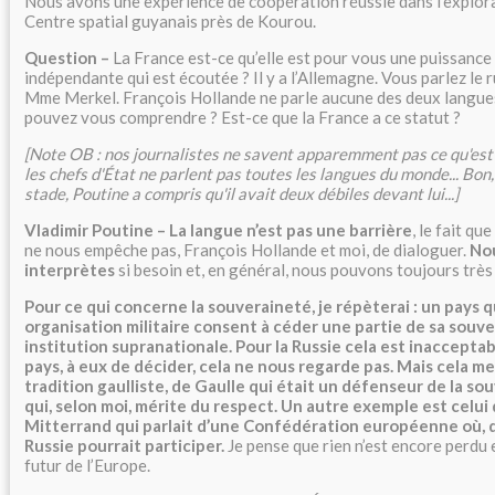
Nous avons une expérience de coopération réussie dans l’explora
Centre spatial guyanais près de Kourou.
Question –
La France est-ce qu’elle est pour vous une puissance
indépendante qui est écoutée ? Il y a l’Allemagne. Vous parlez le 
Mme Merkel. François Hollande ne parle aucune des deux langues
pouvez vous comprendre ? Est-ce que la France a ce statut ?
[Note OB : nos journalistes ne savent apparemment pas ce qu'est 
les chefs d'État ne parlent pas toutes les langues du monde... Bon, b
stade, Poutine a compris qu'il avait deux débiles devant lui...]
Vladimir Poutine – La langue n’est pas une barrière
, le fait qu
ne nous empêche pas, François Hollande et moi, de dialoguer.
No
interprètes
si besoin et, en général, nous pouvons toujours trè
Pour ce qui concerne la souveraineté, je répèterai : un pays q
organisation militaire consent à céder une partie de sa souv
institution supranationale. Pour la Russie cela est inacceptab
pays, à eux de décider, cela ne nous regarde pas. Mais cela me 
tradition gaulliste, de Gaulle qui était un défenseur de la so
qui, selon moi, mérite du respect. Un autre exemple est celui
Mitterrand qui parlait d’une Confédération européenne où, d’
Russie pourrait participer.
Je pense que rien n’est encore perdu 
futur de l’Europe.