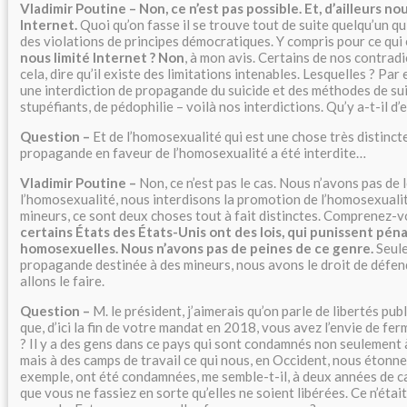
Vladimir Poutine – Non, ce n’est pas possible. Et, d’ailleurs no
Internet.
Quoi qu’on fasse il se trouve tout de suite quelqu’un 
des violations de principes démocratiques. Y compris pour ce qui 
nous limité Internet ? Non
, à mon avis. Certains de nos contrad
cela, dire qu’il existe des limitations intenables. Lesquelles ? Pa
une interdiction de propagande du suicide et des méthodes de suici
stupéfiants, de pédophilie – voilà nos interdictions. Qu’y a-t-il d
Question –
Et de l’homosexualité qui est une chose très distincte
propagande en faveur de l’homosexualité a été interdite…
Vladimir Poutine –
Non, ce n’est pas le cas. Nous n’avons pas de 
l’homosexualité, nous interdisons la promotion de l’homosexualit
mineurs, ce sont deux choses tout à fait distinctes. Comprenez-
certains États des États-Unis ont des lois, qui punissent pén
homosexuelles. Nous n’avons pas de peines de ce genre.
Seule
propagande destinée à des mineurs, nous avons le droit de défen
allons le faire.
Question –
M. le président, j’aimerais qu’on parle de libertés pub
que, d’ici la fin de votre mandat en 2018, vous avez l’envie de fer
? Il y a des gens dans ce pays qui sont condamnés non seulement 
mais à des camps de travail ce qui nous, en Occident, nous étonne
exemple, ont été condamnées, me semble-t-il, à deux années de c
que vous ne fassiez en sorte qu’elles ne soient libérées. Ce n’étai