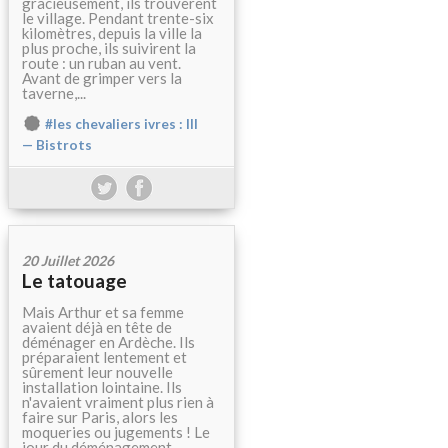
gracieusement, ils trouvèrent
le village. Pendant trente-six
kilomètres, depuis la ville la
plus proche, ils suivirent la
route : un ruban au vent.
Avant de grimper vers la
taverne,...
#les chevaliers ivres : III
— Bistrots
20 Juillet 2026
Le tatouage
Mais Arthur et sa femme
avaient déjà en tête de
déménager en Ardèche. Ils
préparaient lentement et
sûrement leur nouvelle
installation lointaine. Ils
n'avaient vraiment plus rien à
faire sur Paris, alors les
moqueries ou jugements ! Le
jour du déménagement...