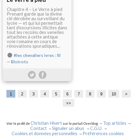
Chapitre 4 – Le Verre à pied
Prenant garde que la divine
clé dérobée au surveillant du
lycée — et qui lui permettait
tant d’excursions illicites dans
tout les recoins des venelles
attachées à cette antique
voie romaine en cours de
rénovations sporadiques...
#les chevaliers ivres : III
— Bistrots
1
2
3
4
5
6
7
8
9
10
2
3
>
0
0
>>
Christian Hivert
Top articles
Voir le profil de
sur le portail Overblog
Contact
Signaler un abus
C.G.U.
Cookies et données personnelles
Préférences cookies