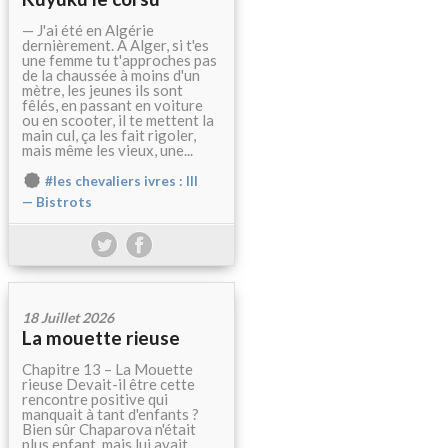
— J'ai été en Algérie
dernièrement. À Alger, si t'es
une femme tu t'approches pas
de la chaussée à moins d'un
mètre, les jeunes ils sont
fêlés, en passant en voiture
ou en scooter, il te mettent la
main cul, ça les fait rigoler,
mais même les vieux, une...
#les chevaliers ivres : III
— Bistrots
18 Juillet 2026
La mouette rieuse
Chapitre 13 – La Mouette
rieuse Devait-il être cette
rencontre positive qui
manquait à tant d'enfants ?
Bien sûr Chaparova n'était
plus enfant, mais lui avait