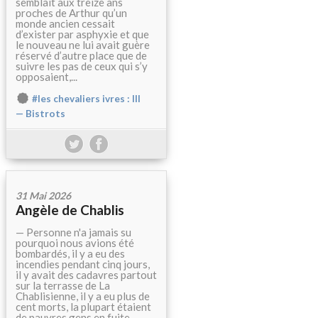
semblait aux treize ans
proches de Arthur qu’un
monde ancien cessait
d’exister par asphyxie et que
le nouveau ne lui avait guère
réservé d’autre place que de
suivre les pas de ceux qui s’y
opposaient,...
#les chevaliers ivres : III
— Bistrots
31 Mai 2026
Angèle de Chablis
— Personne n'a jamais su
pourquoi nous avions été
bombardés, il y a eu des
incendies pendant cinq jours,
il y avait des cadavres partout
sur la terrasse de La
Chablisienne, il y a eu plus de
cent morts, la plupart étaient
de pauvres gens en fuite,