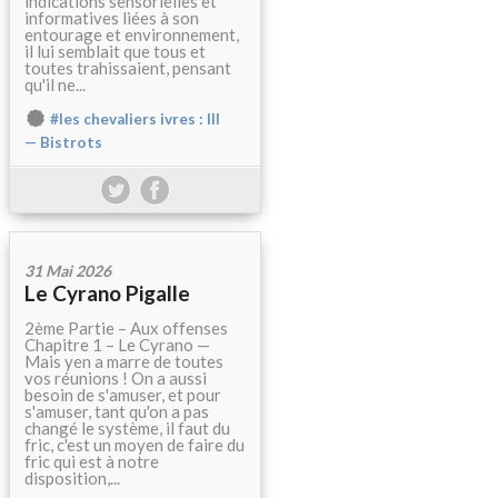
indications sensorielles et
informatives liées à son
entourage et environnement,
il lui semblait que tous et
toutes trahissaient, pensant
qu'il ne...
#les chevaliers ivres : III
— Bistrots
31 Mai 2026
Le Cyrano Pigalle
2ème Partie – Aux offenses
Chapitre 1 – Le Cyrano —
Mais yen a marre de toutes
vos réunions ! On a aussi
besoin de s'amuser, et pour
s'amuser, tant qu'on a pas
changé le système, il faut du
fric, c'est un moyen de faire du
fric qui est à notre
disposition,...