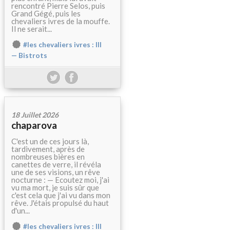
rencontré Pierre Selos, puis
Grand Gégé, puis les
chevaliers ivres de la mouffe.
Il ne serait...
#les chevaliers ivres : III
— Bistrots
18 Juillet 2026
chaparova
C'est un de ces jours là,
tardivement, après de
nombreuses bières en
canettes de verre, il révéla
une de ses visions, un rêve
nocturne : — Ecoutez moi, j'ai
vu ma mort, je suis sûr que
c'est cela que j'ai vu dans mon
rêve. J'étais propulsé du haut
d'un...
#les chevaliers ivres : III