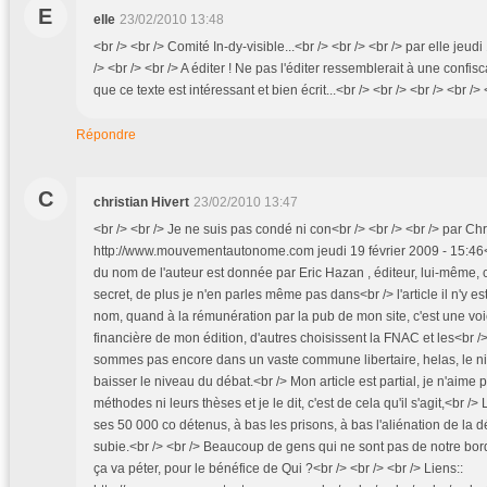
E
elle
23/02/2010 13:48
<br /> <br /> Comité In-dy-visible...<br /> <br /> <br /> par elle jeud
/> <br /> <br /> A éditer ! Ne pas l'éditer ressemblerait à une confis
que ce texte est intéressant et bien écrit...<br /> <br /> <br /> <br /> 
Répondre
C
christian Hivert
23/02/2010 13:47
<br /> <br /> Je ne suis pas condé ni con<br /> <br /> <br /> par Chri
http://www.mouvementautonome.com jeudi 19 février 2009 - 15:46<br
du nom de l'auteur est donnée par Eric Hazan , éditeur, lui-même, 
secret, de plus je n'en parles même pas dans<br /> l'article il n'y es
nom, quand à la rémunération par la pub de mon site, c'est une vo
financière de mon édition, d'autres choisissent la FNAC et les<br />
sommes pas encore dans un vaste commune libertaire, helas, le ni
baisser le niveau du débat.<br /> Mon article est partial, je n'aime p
méthodes ni leurs thèses et je le dit, c'est de cela qu'il s'agit,<br /
ses 50 000 co détenus, à bas les prisons, à bas l'aliénation de la 
subie.<br /> <br /> Beaucoup de gens qui ne sont pas de notre bor
ça va péter, pour le bénéfice de Qui ?<br /> <br /> <br /> Liens::