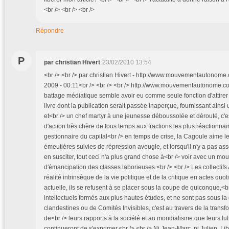
<br /> <br /> <br />
Répondre
P
par christian Hivert
23/02/2010 13:54
<br /> <br /> par christian Hivert - http://www.mouvementautonome.
2009 - 00:11<br /> <br /> <br /> http://www.mouvementautonome.com
battage médiatique semble avoir eu comme seule fonction d'attirer 
livre dont la publication serait passée inaperçue, fournissant ainsi
et<br /> un chef martyr à une jeunesse déboussolée et dérouté, c'es
d'action très chère de tous temps aux fractions les plus réactionna
gestionnaire du capital<br /> en temps de crise, la Cagoule aime l
émeutières suivies de répression aveugle, et lorsqu'il n'y a pas ass
en susciter, tout ceci n'a plus grand chose à<br /> voir avec un 
d'émancipation des classes laborieuses.<br /> <br /> Les collecti
réalité intrinsèque de la vie politique et de la critique en actes quo
actuelle, ils se refusent à se placer sous la coupe de quiconque,<b
intellectuels formés aux plus hautes études, et ne sont pas sous l
clandestines ou de Comités Invisibles, c'est au travers de la trans
de<br /> leurs rapports à la société et au mondialisme que leurs lut
continueront de s'exprimer.<br /> <br /> Ni Jean-Marc, ni Julien, Li