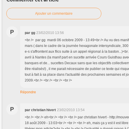
Ajouter un commentaire
P
par gg
23/02/2010 13:56
<br /> par gg mardi 06 octobre 2009 - 13:49<br /> Au vu des mani
mars ( dans le cadre de la journée hexagonale intersyndicale, 30
e-s s'affrontent aux flics suite à un appel régional à la baston...)<br
avril à Nantes (la manif part en sucette arrivée Cours Guisthau avec
banques et de... sucettes Decaux sans que les objectifs collectivem
être réalisés!) , il me parait nécessaire de publier ce texte qui ri
tout à fait à sa place dans l'actualité des prochaines semaines et 
2009.<br /> <br /> <br /> <br />
Répondre
P
par christian hivert
23/02/2010 13:54
<br /> <br /> eh<br /> <br /> <br /> par christian hivert - http://
18 août 2009 - 13:03<br /> <br /> <br /> eh, mais ça y est il est libr
libérer mon article?<br /> <br /> <br /> l'actualité a donné raison à l