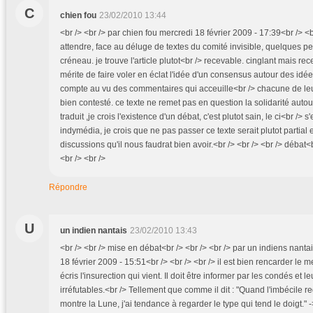
C
chien fou
23/02/2010 13:44
<br /> <br /> par chien fou mercredi 18 février 2009 - 17:39<br /> <br /
attendre, face au déluge de textes du comité invisible, quelques 
créneau. je trouve l'article plutot<br /> recevable. cinglant mais rece
mérite de faire voler en éclat l'idée d'un consensus autour des idée
compte au vu des commentaires qui acceuille<br /> chacune de leur 
bien contesté. ce texte ne remet pas en question la solidarité auto
traduit ,je crois l'existence d'un débat, c'est plutot sain, le ci<br />
indymédia, je crois que ne pas passer ce texte serait plutot partial e
discussions qu'il nous faudrat bien avoir.<br /> <br /> <br /> débat<b
<br /> <br />
Répondre
U
un indien nantais
23/02/2010 13:43
<br /> <br /> mise en débat<br /> <br /> <br /> par un indiens nant
18 février 2009 - 15:51<br /> <br /> <br /> il est bien rencarder le m
écris l'insurection qui vient. Il doit être informer par les condés et 
irréfutables.<br /> Tellement que comme il dit : "Quand l'imbécile re
montre la Lune, j'ai tendance à regarder le type qui tend le doigt." 