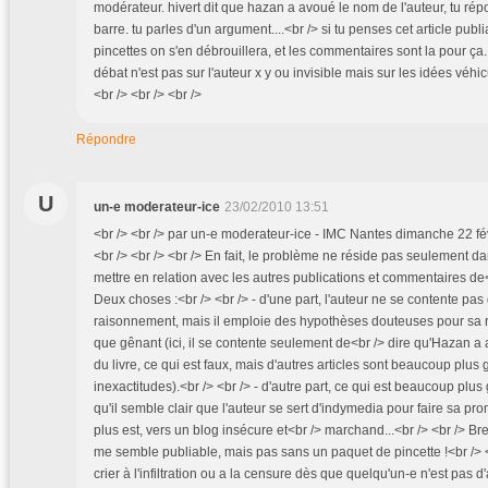
modérateur. hivert dit que hazan a avoué le nom de l'auteur, tu répo
barre. tu parles d'un argument....<br /> si tu penses cet article publi
pincettes on s'en débrouillera, et les commentaires sont la pour ça...
débat n'est pas sur l'auteur x y ou invisible mais sur les idées véhic
<br /> <br /> <br />
Répondre
U
un-e moderateur-ice
23/02/2010 13:51
<br /> <br /> par un-e moderateur-ice - IMC Nantes dimanche 22 fév
<br /> <br /> <br /> En fait, le problème ne réside pas seulement dans 
mettre en relation avec les autres publications et commentaires de<b
Deux choses :<br /> <br /> - d'une part, l'auteur ne se contente pa
raisonnement, mais il emploie des hypothèses douteuses pour sa rh
que gênant (ici, il se contente seulement de<br /> dire qu'Hazan a
du livre, ce qui est faux, mais d'autres articles sont beaucoup plus
inexactitudes).<br /> <br /> - d'autre part, ce qui est beaucoup plus
qu'il semble clair que l'auteur se sert d'indymedia pour faire sa pr
plus est, vers un blog insécure et<br /> marchand...<br /> <br /> Bref
me semble publiable, mais pas sans un paquet de pincette !<br /> <b
crier à l'infiltration ou a la censure dès que quelqu'un-e n'est pas d