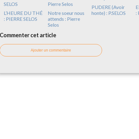
PUDERE (Avoir
E
L’HEURE DU THÉ
Notre soeur nous
honte) : P.SELOS
:
: PIERRE SELOS
attends : Pierre
Selos
Commenter cet article
Ajouter un commentaire