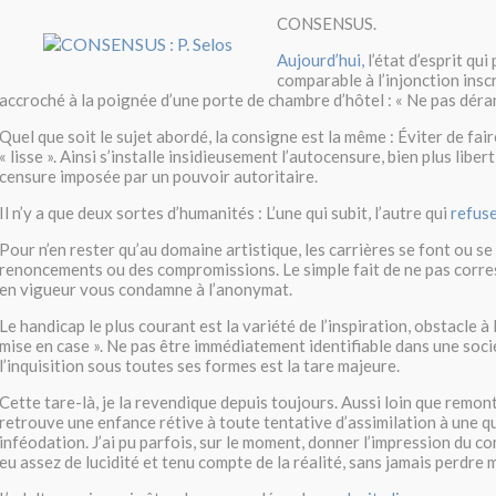
CONSENSUS.
Aujourd’hui,
l’état d’esprit qu
comparable à l’injonction inscr
accroché à la poignée d’une porte de chambre d’hôtel : « Ne pas déra
Quel que soit le sujet abordé, la consigne est la même : Éviter de fai
« lisse ». Ainsi s’installe insidieusement l’autocensure, bien plus liber
censure imposée par un pouvoir autoritaire.
Il n’y a que deux sortes d’humanités : L’une qui subit, l’autre qui
refuse
Pour n’en rester qu’au domaine artistique, les carrières se font ou s
renoncements ou des compromissions. Le simple fait de ne pas corr
en vigueur vous condamne à l’anonymat.
Le handicap le plus courant est la variété de l’inspiration, obstacle à 
mise en case ». Ne pas être immédiatement identifiable dans une soci
l’inquisition sous toutes ses formes est la tare majeure.
Cette tare-là, je la revendique depuis toujours. Aussi loin que remon
retrouve une enfance rétive à toute tentative d’assimilation à une 
inféodation. J’ai pu parfois, sur le moment, donner l’impression du co
eu assez de lucidité et tenu compte de la réalité, sans jamais perdre 