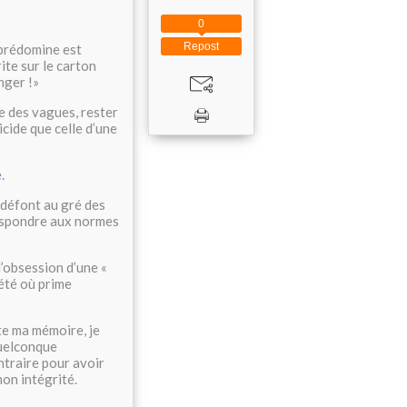
0
Repost
i prédomine est
ite sur le carton
nger !»
re des vagues, rester
ticide que celle d’une
.
e défont au gré des
espondre aux normes
l’obsession d’une «
été où prime
te ma mémoire, je
quelconque
ntraire pour avoir
mon intégrité.