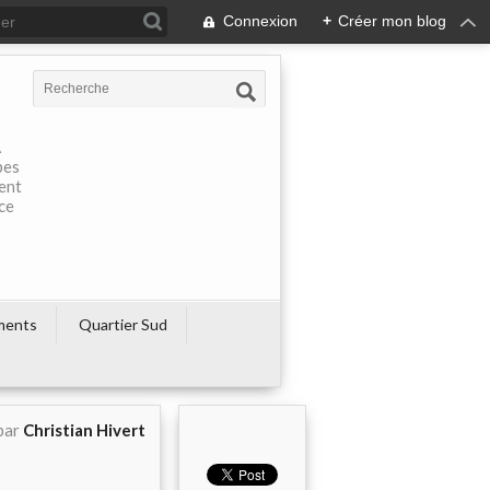
Connexion
+
Créer mon blog
À
pes
rent
ce
ments
Quartier Sud
par
Christian Hivert