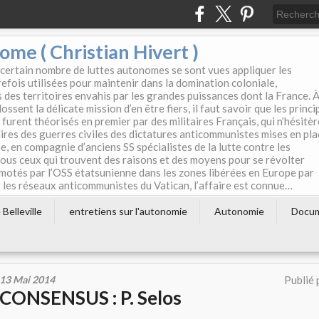
e ( Christian Hivert )
 certain nombre de luttes autonomes se sont vues appliquer les
efois utilisées pour maintenir dans la domination coloniale,
s des territoires envahis par les grandes puissances dont la France. 
ssent la délicate mission d’en être fiers, il faut savoir que les princi
furent théorisés en premier par des militaires Français, qui n’hésitè
aires des guerres civiles des dictatures anticommunistes mises en pla
e, en compagnie d’anciens SS spécialistes de la lutte contre les
tous ceux qui trouvent des raisons et des moyens pour se révolter
motés par l’OSS étatsunienne dans les zones libérées en Europe par
les réseaux anticommunistes du Vatican, l’affaire est connue…
Belleville
entretiens sur l'autonomie
Autonomie
Docu
13 Mai 2014
Publié 
CONSENSUS : P. Selos