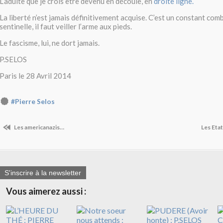
L’adulte que je crois être devenu en découle, en
droite ligne.
La liberté n’est jamais définitivement acquise. C’est un constant com
sentinelle, il faut veiller l’arme aux pieds.
Le fascisme, lui, ne dort jamais.
P.SELOS
Paris le 28 Avril 2014
#Pierre Selos
Les americanazis…
Les Eta
S'inscrire à la newsletter
Vous aimerez aussi :