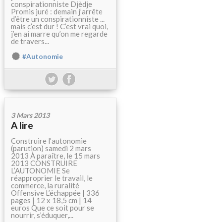
conspirationniste Djèdje
Promis juré : demain j’arrête
d’être un conspirationniste ...
mais c’est dur ! C’est vrai quoi,
j’en ai marre qu’on me regarde
de travers...
#Autonomie
3 Mars 2013
A lire
Construire l’autonomie
(parution) samedi 2 mars
2013 À paraître, le 15 mars
2013 CONSTRUIRE
L’AUTONOMIE Se
réapproprier le travail, le
commerce, la ruralité
Offensive L’échappée | 336
pages | 12 x 18,5 cm | 14
euros Que ce soit pour se
nourrir, s’éduquer,...