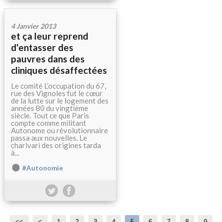
4 Janvier 2013
et ça leur reprend
d'entasser des
pauvres dans des
cliniques désaffectées
Le comité L’occupation du 67,
rue des Vignoles fut le cœur
de la lutte sur le logement des
années 80 du vingtième
siècle. Tout ce que Paris
compte comme militant
Autonome ou révolutionnaire
passa aux nouvelles. Le
charivari des origines tarda
à...
#Autonomie
<<
<
1
2
3
4
5
6
7
8
9