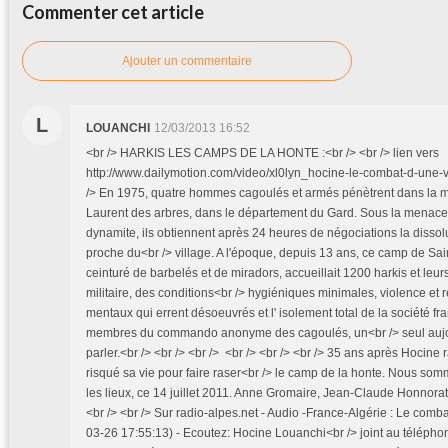
Commenter cet article
Ajouter un commentaire
L
LOUANCHI
12/03/2013 16:52
<br /> HARKIS LES CAMPS DE LA HONTE :<br /> <br /> lien vers
http://www.dailymotion.com/video/xl0lyn_hocine-le-combat-d-une-v
/> En 1975, quatre hommes cagoulés et armés pénètrent dans la ma
Laurent des arbres, dans le département du Gard. Sous la menace d
dynamite, ils obtiennent après 24 heures de négociations la disso
proche du<br /> village. A l'époque, depuis 13 ans, ce camp de Sain
ceinturé de barbelés et de miradors, accueillait 1200 harkis et leurs
militaire, des conditions<br /> hygiéniques minimales, violence et
mentaux qui errent désoeuvrés et l' isolement total de la société fr
membres du commando anonyme des cagoulés, un<br /> seul aujo
parler.<br /> <br /> <br /> <br /> <br /> <br /> 35 ans après Hocine
risqué sa vie pour faire raser<br /> le camp de la honte. Nous som
les lieux, ce 14 juillet 2011. Anne Gromaire, Jean-Claude Honnorat.
<br /> <br /> Sur radio-alpes.net - Audio -France-Algérie : Le comb
03-26 17:55:13) - Ecoutez: Hocine Louanchi<br /> joint au téléphon