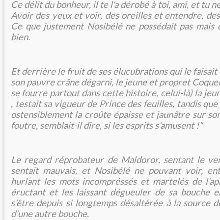
Ce délit du bonheur, il te l'a dérobé à toi, ami, et tu n
Avoir des yeux et voir, des oreilles et entendre, de
Ce que justement Nosibélé ne possédait pas mais do
bien.
Et derrière le fruit de ses élucubrations qui le faisai
son pauvre crâne dégarni, le jeune et propret Coquel
se fourre partout dans cette histoire, celui-là) la jeune
, testait sa vigueur de Prince des feuilles, tandis qu
ostensiblement la croûte épaisse et jaunâtre sur son
foutre, semblait-il dire, si les esprits s'amusent !"
Le regard réprobateur de Maldoror, sentant le ven
sentait mau­vais, et Nosibélé ne pouvant voir, en
hurlant les mots incompréssés et martelés de l'ap
éructant et les laissant dégueuler de sa bouche e
s'être depuis si longtemps désaltérée à la source de
d'une autre bouche.