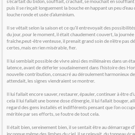
s’écartait du bidon, soufflait, crachait, se mouchait en soufflan
puis il se rinçait longuement la bouche en happant un peu d’eau d
louche ronde et usée d’aluminium.
Il se vêtait selon la saison et ce qu’il entrevoyait des possibilite
du jour, pour le moment, il était chaudement couvert, la journée 
fraîche,peut-être venteuse, il prenait grand soin de n’être pas d
certes, mais en rien misérable, fier.
Il lui semblait possible de vivre ainsi des millénaires dans un ét
latence, avant de déferler soudainement dans l’histoire des 
nouvelle contribution, consacré au déroulement harmonieux de la
attendait, les signes viendraient se montrer.
Il lui fallait encore sauver, restaurer, épauler, continuer à être d’u
cela il lui fallait une bonne dose d’énergie, il lui fallait bouger, al
regard des gens installés et indifférents pensant que l’on occup
méritée par ses efforts, se foutre de tout cela.
Il était bien, sereinement bien, il se sentait être au démarrage 
inconnue même des limbes du ciel, il se relevait, du tonneau éca