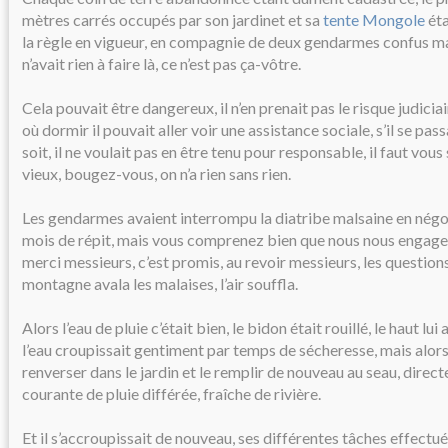
mètres carrés occupés par son jardinet et sa
tente Mongole
ét
la règle en vigueur, en compagnie de deux gendarmes confus mai
n’avait rien à faire là, ce n’est pas ça-vôtre.
Cela pouvait être dangereux, il n’en prenait pas le risque judiciair
où dormir il pouvait aller voir une assistance sociale, s’il se pas
soit, il ne voulait pas en être tenu pour responsable, il faut vo
vieux, bougez-vous, on n’a rien sans rien.
Les gendarmes avaient interrompu la diatribe malsaine en négoc
mois de répit, mais vous comprenez bien que nous nous engage
merci messieurs, c’est promis, au revoir messieurs, les questions 
montagne avala les malaises, l’air souffla.
Alors l’eau de pluie c’était bien, le bidon était rouillé, le haut lui ar
l’eau croupissait gentiment par temps de sécheresse, mais alors 
renverser dans le jardin et le remplir de nouveau au seau, direc
courante de pluie différée, fraîche de rivière.
Et il s’accroupissait de nouveau, ses différentes tâches effectue