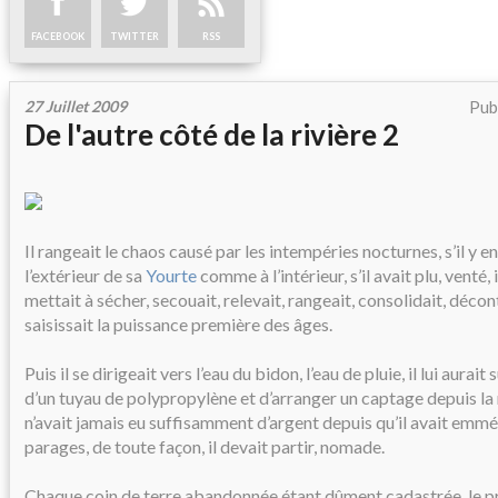
FACEBOOK
TWITTER
RSS
27 Juillet 2009
Pub
De l'autre côté de la rivière 2
Il rangeait le chaos causé par les intempéries nocturnes, s’il y en 
l’extérieur de sa
Yourte
comme à l’intérieur, s’il avait plu, venté, 
mettait à sécher, secouait, relevait, rangeait, consolidait, décont
saisissait la puissance première des âges.
Puis il se dirigeait vers l’eau du bidon, l’eau de pluie, il lui aurait
d’un tuyau de polypropylène et d’arranger un captage depuis la ri
n’avait jamais eu suffisamment d’argent depuis qu’il avait emme
parages, de toute façon, il devait partir, nomade.
Chaque coin de terre abandonnée étant dûment cadastrée, le pr