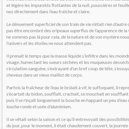
et légère les impuretés flottantes de la nuit, poussières et feuil
nez directement dans l’eau fraîche et claire.
Le dénuement superficiel de son train de vie n’était rien d’autre
pas être encombré des oripeaux superflus de l’apparence de la v
ne sommes pas là pour cela, de la nature et de son mystère no
l’univers et les étoiles ne nous attendent pas.
Il prenait le temps que la masse liquide s’infiltre dans les moin
visage, humectant les sueurs séchées et les muqueuses desséchée
circulation sanguine, s’extrayant d’un bref coup de tête, s’essuya
cheveux dans un vieux maillot de corps.
Parfois la fraîcheur de l’eau le brûlait à vif, le suffoquant, il rep
s’écartait du bidon, soufflait, crachait, se mouchait en soufflan
puis il se rinçait longuement la bouche en happant un peu d’eau d
louche ronde et usée d’aluminium.
Il se vêtait selon la saison et ce qu’il entrevoyait des possibilite
du jour, pour le moment, il était chaudement couvert, la journée 