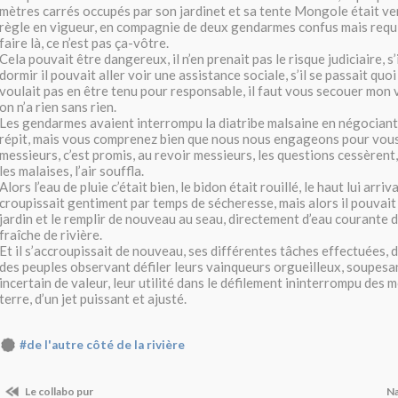
mètres carrés occupés par son jardinet et sa tente Mongole était ve
règle en vigueur, en compagnie de deux gendarmes confus mais requis, 
faire là, ce n’est pas ça-vôtre.
Cela pouvait être dangereux, il n’en prenait pas le risque judiciaire, s’i
dormir il pouvait aller voir une assistance sociale, s’il se passait quoi 
voulait pas en être tenu pour responsable, il faut vous secouer mon
on n’a rien sans rien.
Les gendarmes avaient interrompu la diatribe malsaine en négociant 
répit, mais vous comprenez bien que nous nous engageons pour vous
messieurs, c’est promis, au revoir messieurs, les questions cessèren
les malaises, l’air souffla.
Alors l’eau de pluie c’était bien, le bidon était rouillé, le haut lui arrivai
croupissait gentiment par temps de sécheresse, mais alors il pouvait
jardin et le remplir de nouveau au seau, directement d’eau courante de 
fraîche de rivière.
Et il s’accroupissait de nouveau, ses différentes tâches effectuées, d
des peuples observant défiler leurs vainqueurs orgueilleux, soupesan
incertain de valeur, leur utilité dans le défilement ininterrompu des 
terre, d’un jet puissant et ajusté.
#de l'autre côté de la rivière
Le collabo pur
Na