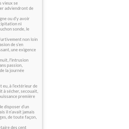
es vieux se
iver adviendront de
igne ou d’y avoir
́cipitation ni
bouchon sonde, le
er furtivement non loin
casion de s’en
essant, une exigence
nuit, l'intrusion
sans passion,
de la journée
 eu, à l’extérieur de
t à sécher, secouait,
a puissance première
i de disposer d’un
is il n’avait jamais
es, de toute façon,
étaire des cent