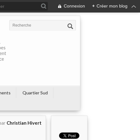
Connexion
+
Créer mon blog
À
pes
rent
ce
ments
Quartier Sud
par
Christian Hivert