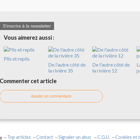
S'inscrire à la newsletter
Vous aimerez aussi :
Plis et replis
De l'autre côté de
De l'autre côté de
L
la rivière 35
la rivière 12
p
Commenter cet article
Ajouter un commentaire
Top articles
Contact
Signaler un abus
C.G.U.
Cookies et 
og