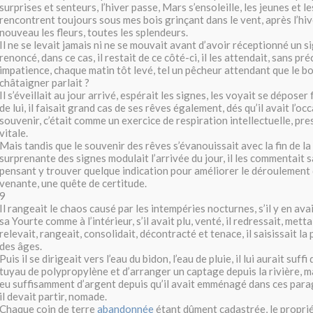
surprises et senteurs, l’hiver passe, Mars s’ensoleille, les jeunes et l
rencontrent toujours sous mes bois grinçant dans le vent, après l’h
nouveau les fleurs, toutes les splendeurs.
Il ne se levait jamais ni ne se mouvait avant d’avoir réceptionné un s
renoncé, dans ce cas, il restait de ce côté-ci, il les attendait, sans pre
impatience, chaque matin tôt levé, tel un pêcheur attendant que le 
châtaigner parlait ?
Il s’éveillait au jour arrivé, espérait les signes, les voyait se dépos
de lui, il faisait grand cas de ses rêves également, dés qu’il avait l’oc
souvenir, c’était comme un exercice de respiration intellectuelle, pr
vitale.
Mais tandis que le souvenir des rêves s’évanouissait avec la fin de la 
surprenante des signes modulait l’arrivée du jour, il les commentait 
pensant y trouver quelque indication pour améliorer le déroulement 
venante, une quête de certitude.
9
Il rangeait le chaos causé par les intempéries nocturnes, s’il y en avait
sa Yourte comme à l’intérieur, s’il avait plu, venté, il redressait, mettai
relevait, rangeait, consolidait, décontracté et tenace, il saisissait l
des âges.
Puis il se dirigeait vers l’eau du bidon, l’eau de pluie, il lui aurait suff
tuyau de polypropylène et d’arranger un captage depuis la rivière, ma
eu suffisamment d’argent depuis qu’il avait emménagé dans ces parag
il devait partir, nomade.
Chaque coin de terre
abandonnée
étant dûment cadastrée, le propri