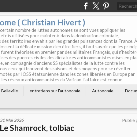
e ( Christian Hivert )
 certain nombre de luttes autonomes se sont vues appliquer les
efois utilisées pour maintenir dans la domination coloniale,
s des territoires envahis par les grandes puissances dont la France. 
ssent la délicate mission d’en être fiers, il faut savoir que les princi
furent théorisés en premier par des militaires Français, qui n’hésitè
aires des guerres civiles des dictatures anticommunistes mises en pla
e, en compagnie d’anciens SS spécialistes de la lutte contre les
tous ceux qui trouvent des raisons et des moyens pour se révolter
motés par l’OSS étatsunienne dans les zones libérées en Europe par
les réseaux anticommunistes du Vatican, l’affaire est connue…
Belleville
entretiens sur l'autonomie
Autonomie
Docu
31 Mai 2026
Publié 
Le Shamrock, tolbiac