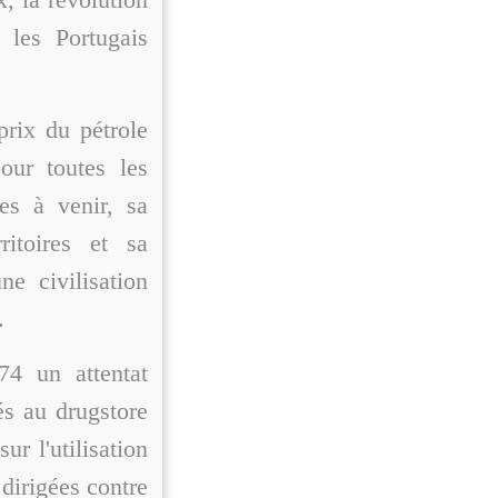
 les Portugais
prix du pétrole
our toutes les
res à venir, sa
ritoires et sa
e civilisation
.
74 un attentat
és au drugstore
r l'utilisation
dirigées contre