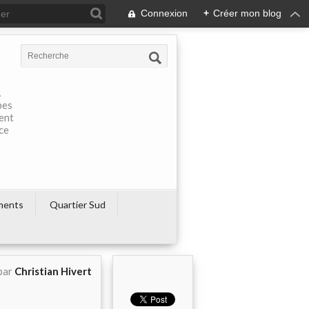
Connexion
+
Créer mon blog
À
pes
rent
ce
ments
Quartier Sud
par
Christian Hivert