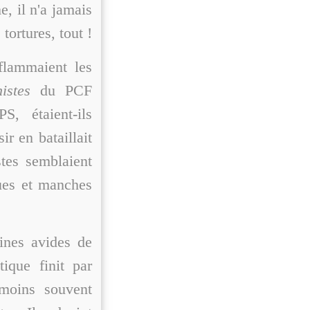
e, il n'a jamais
tortures, tout !
flammaient les
istes
du PCF
, étaient-ils
r en bataillait
stes semblaient
ques et manches
pines avides de
ique finit par
t moins souvent