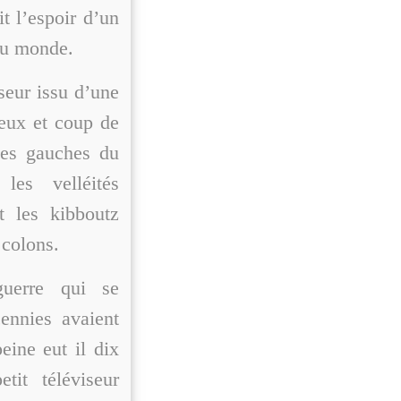
t l’espoir d’un
du monde.
sseur issu d’une
leux et coup de
mes gauches du
les velléités
nt les kibboutz
 colons.
guerre qui se
cennies avaient
eine eut il dix
it téléviseur