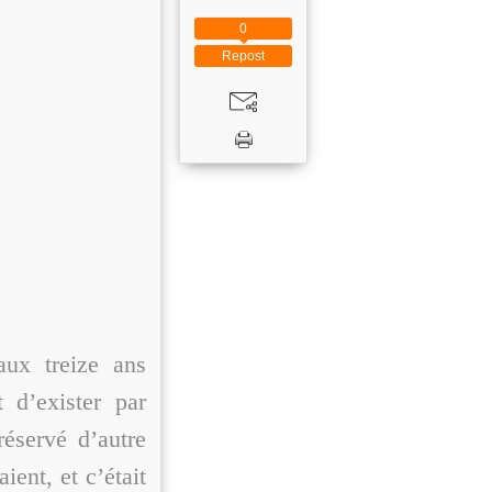
0
Repost
ux treize ans
 d’exister par
éservé d’autre
ient, et c’était