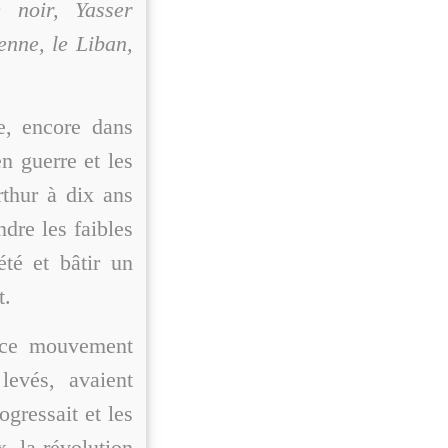
e noir, Yasser
enne, le Liban,
e, encore dans
en guerre et les
rthur à dix ans
ndre les faibles
été et bâtir un
t.
 ce mouvement
levés, avaient
ogressait et les
, la révolution