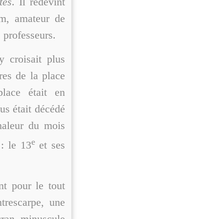
tes
. Il redevint
om, amateur de
 professeurs.
y croisait plus
res de la place
place était en
us était décédé
haleur du mois
e
 : le 13
et ses
nt pour le tout
ntrescarpe, une
cran minuscule