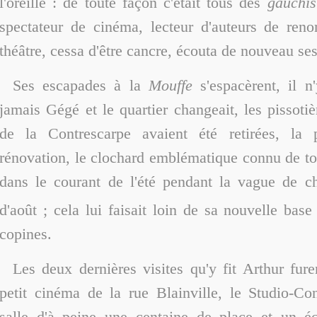
l'oreille : de toute façon c'était tous des
gauchis
spectateur de cinéma, lecteur d'auteurs de ren
théâtre, cessa d'être cancre, écouta de nouveau ses
Ses escapades à la
Mouffe
s'espacèrent, il n'
jamais Gégé et le quartier changeait, les pissotiè
de la Contrescarpe avaient été retirées, la 
rénovation, le clochard emblématique connu de to
dans le courant de l'été pendant la vague de c
d'août ; cela lui faisait loin de sa nouvelle base
copines.
Les deux dernières visites qu'y fit Arthur fure
petit cinéma de la rue Blainville, le Studio-Co
salle d'à peine une centaine de place et un é