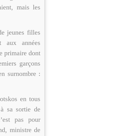
aient, mais les
e jeunes filles
it aux années
le primaire dont
remiers garçons
 en surnombre :
rotskos en tous
à sa sortie de
’est pas pour
and, ministre de