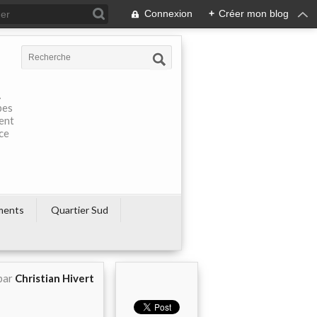
Connexion
+
Créer mon blog
À
pes
rent
ce
ments
Quartier Sud
par
Christian Hivert