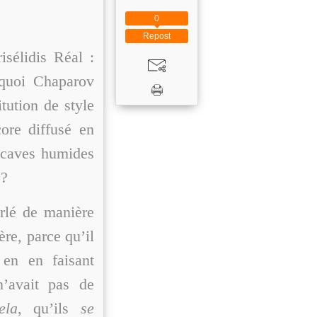
0
Repost
sélidis Réal :
quoi Chaparov
itution de style
ore diffusé en
 caves humides
 ?
arlé de manière
ère, parce qu’il
 en en faisant
’avait pas de
ela
, qu’ils
se