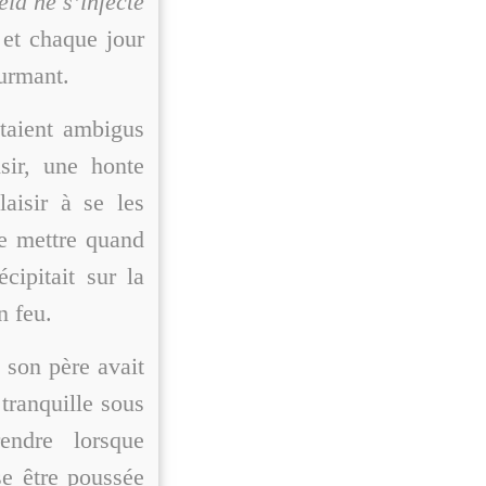
la ne s’infecte
 et chaque jour
ourmant.
taient ambigus
sir, une honte
laisir à se les
 se mettre quand
écipitait sur la
n feu.
 son père avait
tranquille sous
endre lorsque
se être poussée