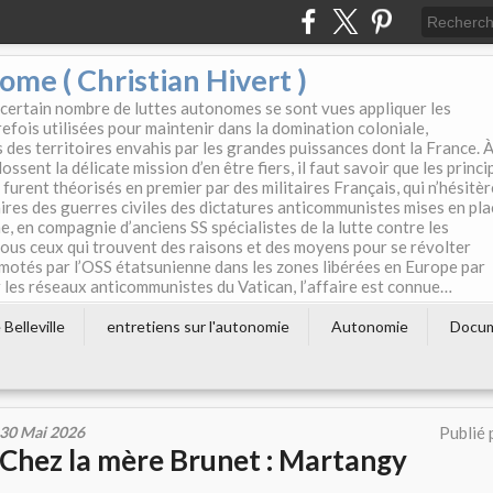
e ( Christian Hivert )
 certain nombre de luttes autonomes se sont vues appliquer les
efois utilisées pour maintenir dans la domination coloniale,
s des territoires envahis par les grandes puissances dont la France. 
ssent la délicate mission d’en être fiers, il faut savoir que les princi
furent théorisés en premier par des militaires Français, qui n’hésitè
aires des guerres civiles des dictatures anticommunistes mises en pla
e, en compagnie d’anciens SS spécialistes de la lutte contre les
tous ceux qui trouvent des raisons et des moyens pour se révolter
motés par l’OSS étatsunienne dans les zones libérées en Europe par
les réseaux anticommunistes du Vatican, l’affaire est connue…
Belleville
entretiens sur l'autonomie
Autonomie
Docu
30 Mai 2026
Publié 
Chez la mère Brunet : Martangy