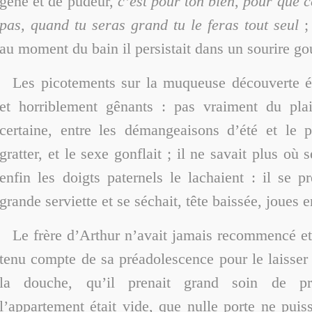
gène et de pudeur,
c’est pour ton bien
,
pour que ce
pas, quand tu seras grand tu le feras tout seul
;
au moment du bain il persistait dans un sourire g
Les picotements sur la muqueuse découverte é
et horriblement gênants : pas vraiment du plai
certaine, entre les démangeaisons d’été et le p
gratter, et le sexe gonflait ; il ne savait plus où
enfin les doigts paternels le lachaient : il se pr
grande serviette et se séchait, tête baissée, joues e
Le frère d’Arthur n’avait jamais recommencé et
tenu compte de sa préadolescence pour le laisser 
la douche, qu’il prenait grand soin de pr
l’appartement était vide, que nulle porte ne puis