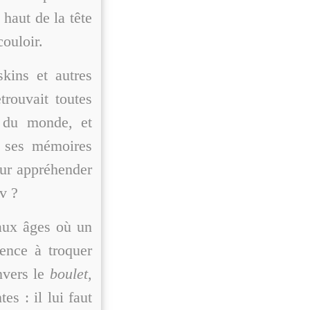
haut de la tête
couloir.
skins et autres
trouvait toutes
s du monde, et
 ses mémoires
pour appréhender
v ?
 aux âges où un
ence à troquer
nvers le
boulet,
es : il lui faut