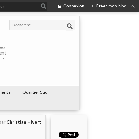
Connexion
+
Créer mon blog
À
pes
rent
ce
ments
Quartier Sud
par
Christian Hivert