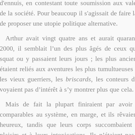
d'ennuis, en contestant toute soumission aux val
de la société. Pour beaucoup il s'agissait de faire 
de proposer une utopie politique alternative.
Arthur avait vingt quatre ans et aurait quara
2000, il semblait l’un des plus âgés de ceux qu
squat ou y passaient leurs jours ; les plus anc
étaient reliés aux aventures les plus tumultueuses
les vieux guerriers, les
briscards
, les conteurs 
voyaient pas d’intérêt à s’y montrer plus que cela.
Mais de fait la plupart finiraient par avoir
comparables au système, en marge, et ils rêvaie
heureux, tandis que leurs corps succombaient
plaisirs et à leurs intoxications. Ils n’étaient pa