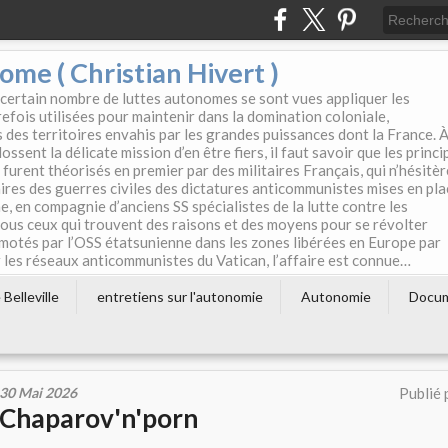
e ( Christian Hivert )
 certain nombre de luttes autonomes se sont vues appliquer les
efois utilisées pour maintenir dans la domination coloniale,
s des territoires envahis par les grandes puissances dont la France. 
ssent la délicate mission d’en être fiers, il faut savoir que les princi
furent théorisés en premier par des militaires Français, qui n’hésitè
aires des guerres civiles des dictatures anticommunistes mises en pla
e, en compagnie d’anciens SS spécialistes de la lutte contre les
tous ceux qui trouvent des raisons et des moyens pour se révolter
motés par l’OSS étatsunienne dans les zones libérées en Europe par
les réseaux anticommunistes du Vatican, l’affaire est connue…
Belleville
entretiens sur l'autonomie
Autonomie
Docu
30 Mai 2026
Publié 
Chaparov'n'porn