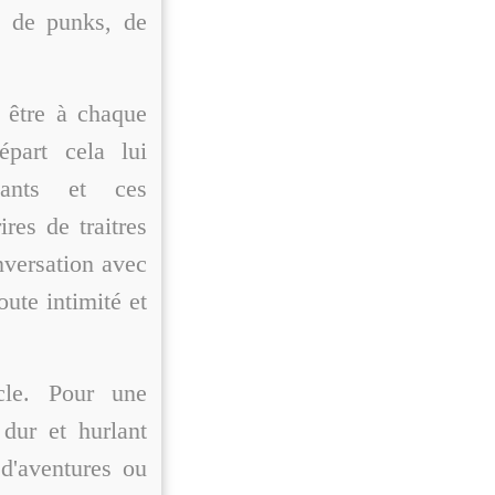
, de punks, de
n être à chaque
part cela lui
ants et ces
res de traitres
nversation avec
oute intimité et
cle. Pour une
 dur et hurlant
 d'aventures ou