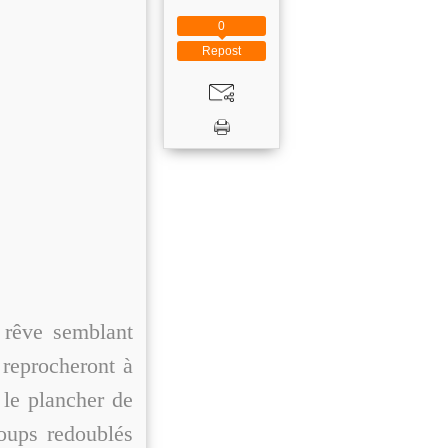
0
Repost
 rêve semblant
 reprocheront à
 le plancher de
oups redoublés