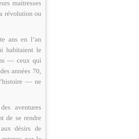
eurs maitresses
la révolution ou
nte ans en l’an
i habitaient le
iens — ceux qui
 des années 70,
d’histoire — ne
 des aventures
nt de se rendre
 aux désirs de
s retenus par le