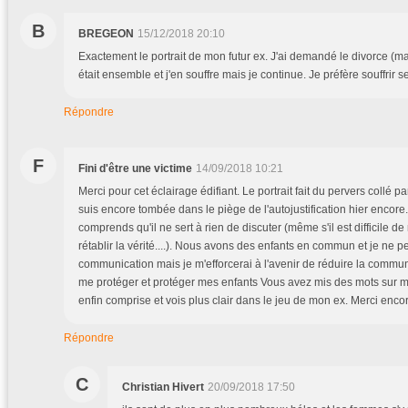
B
BREGEON
15/12/2018 20:10
Exactement le portrait de mon futur ex. J'ai demandé le divorce (mai
était ensemble et j'en souffre mais je continue. Je préfère souffrir 
Répondre
F
Fini d'être une victime
14/09/2018 10:21
Merci pour cet éclairage édifiant. Le portrait fait du pervers collé p
suis encore tombée dans le piège de l'autojustification hier encore
comprends qu'il ne sert à rien de discuter (même s'il est difficile de
rétablir la vérité....). Nous avons des enfants en commun et je ne 
communication mais je m'efforcerai à l'avenir de réduire la comm
me protéger et protéger mes enfants Vous avez mis des mots sur m
enfin comprise et vois plus clair dans le jeu de mon ex. Merci encor
Répondre
C
Christian Hivert
20/09/2018 17:50