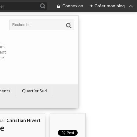
Connexion
+
Créer mon blog
À
pes
rent
ce
ments
Quartier Sud
par
Christian Hivert
ne