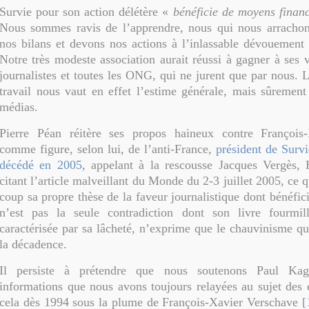
Survie pour son action délétère «
bénéficie de moyens financ
Nous sommes ravis de l’apprendre, nous qui nous arrachon
nos bilans et devons nos actions à l’inlassable dévouement
Notre très modeste association aurait réussi à gagner à ses 
journalistes et toutes les ONG, qui ne jurent que par nous. 
travail nous vaut en effet l’estime générale, mais sûrement
médias.
Pierre Péan réitère ses propos haineux contre François
comme figure, selon lui, de l’anti-France,
président de Surv
décédé en 2005
, appelant à la rescousse Jacques Vergès, 
citant l’article malveillant du Monde du 2-3 juillet 2005, ce
coup sa propre thèse de la faveur journalistique dont bénéfic
n’est pas la seule contradiction dont son livre fourmill
caractérisée par sa lâcheté, n’exprime que le chauvinisme qu
la décadence.
Il persiste à prétendre que nous soutenons Paul Ka
informations que nous avons toujours relayées au sujet des
cela dès 1994 sous la plume de François-Xavier Verschave [