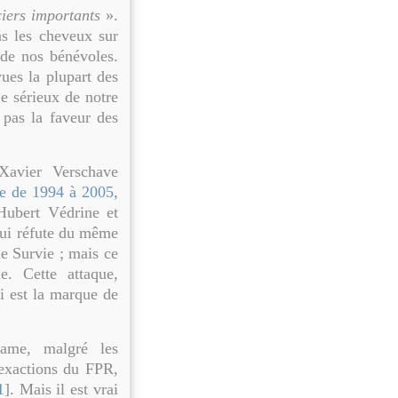
iers importants
».
s les cheveux sur
 de nos bénévoles.
vues la plupart des
Le sérieux de notre
 pas la faveur des
-Xavier Verschave
ie de 1994 à 2005,
Hubert Védrine et
 qui réfute du même
ie Survie ; mais ce
e. Cette attaque,
i est la marque de
game, malgré les
 exactions du FPR,
1
]. Mais il est vrai