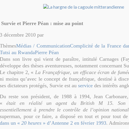
Survie et Pierre Péan : mise au point
3 décembre 2010 par
Thèmes
Médias / Communication
Complicité de la France da
Tutsi au Rwanda
Pierre Péan
Dans son livre qui vient de paraître, intitulé Carnages (Fa
développe des thèses aventureuses, notamment concernant Su
Le chapitre 2, «
La Françafrique, un efficace écran de fumé
ni moins qu’avec le concept de françafrique, destiné à discr
ses dictateurs protégés, Survie est au
service
des intérêts angl
Du reste son président, de 1988 à 1994, Jean Carbonare
«
était en réalité un agent du British M 15. Son tr
essentiellement à prendre le contrôle de l’opinion national
superman, pour ce faire, a disposé en tout et pour tout d
dans un «
20 heures
» d’Antenne 2 en février 1993
. Admirons