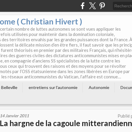
e ( Christian Hivert )
 certain nombre de luttes autonomes se sont vues appliquer les
efois utilisées pour maintenir dans la domination coloniale,
s des territoires envahis par les grandes puissances dont la France. 
ssent la délicate mission d’en être fiers, il faut savoir que les princi
furent théorisés en premier par des militaires Français, qui n’hésitè
aires des guerres civiles des dictatures anticommunistes mises en pla
e, en compagnie d’anciens SS spécialistes de la lutte contre les
tous ceux qui trouvent des raisons et des moyens pour se révolter
motés par l’OSS étatsunienne dans les zones libérées en Europe par
les réseaux anticommunistes du Vatican, l’affaire est connue…
Belleville
entretiens sur l'autonomie
Autonomie
Docu
14 Janvier 2011
Publié 
La hargne de la cagoule mitterandien