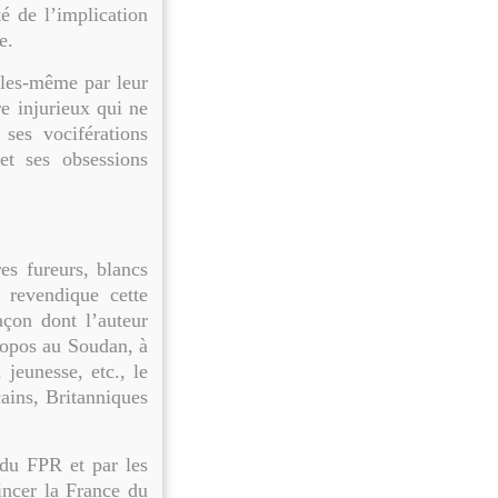
é de l’implication
e.
lles-même par leur
re injurieux qui ne
ses vociférations
t ses obsessions
es fureurs, blancs
revendique cette
açon dont l’auteur
propos au Soudan, à
jeunesse, etc., le
ains, Britanniques
 du FPR et par les
incer la France du