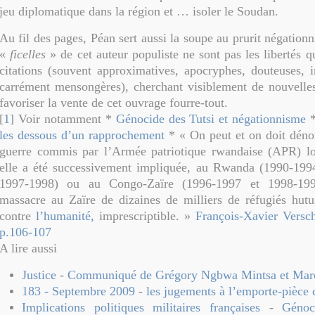
jeu diplomatique dans la région et … isoler le Soudan.
Au fil des pages, Péan sert aussi la soupe au prurit négation
«
ficelles
» de cet auteur populiste ne sont pas les libertés q
citations (souvent approximatives, apocryphes, douteuses, in
carrément mensongères), cherchant visiblement de nouvelle
favoriser la vente de cet ouvrage fourre-tout.
[
1
] Voir notamment *
Génocide des Tutsi et négationnisme
les dessous d’un rapprochement
* « On peut et on doit déno
guerre commis par l’Armée patriotique rwandaise (APR) lor
elle a été successivement impliquée, au Rwanda (1990-199
1997-1998) ou au Congo-Zaïre (1996-1997 et 1998-19
massacre au Zaïre de dizaines de milliers de réfugiés hut
contre
l’humanité,
imprescriptible. »
François-Xavier Versc
p.106-107
A lire aussi
Justice
-
Communiqué de Grégory Ngbwa Mintsa et Mar
183 - Septembre 2009
-
les jugements à l’emporte-pièce d
Implications politiques militaires françaises
-
Génoc