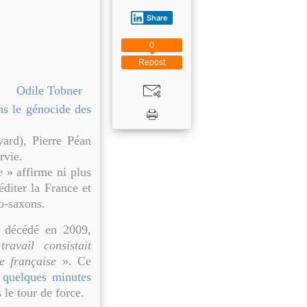
Share
0
Repost
Odile Tobner
ns le génocide des
yard), Pierre Péan
rvie.
e
» affirme ni plus
éditer la France et
o-saxons.
, décédé en 2009,
avail consistait
e française
». Ce
e
quelques minutes
 le tour de force.