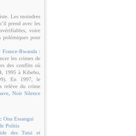
niste. Les moindres
u’il prend avec les
vérifiables, voire
s polémiques pour
*
France-Rwanda :
ncer les crimes de
s des conflits où
4, 1995 à Kibeho,
99). En 1997, le
us relève du crime
have, Noir Silence
c Ona Essangui
e Politis
ide des Tutsi et