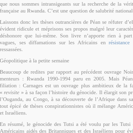
que nous sommes intransigeants sur la recherche de la vérit
française au Rwanda. C’est une question de salubrité national
Laissons donc les thèses outrancières de Péan se réfuter d’e
évident ridicule et méprisons ses propos malgré leur caractè
déshonore que lui-même. Son livre n’apporte rien à part 
vagues, ses diffamations sur les Africains en
résistance
e
ressassées.
Géopolitique à la petite semaine
Beaucoup de redites par rapport au précédent ouvrage Noir
menteurs : Rwanda 1990-1994 paru en 2005. Mais Péan 
filiation : Carnages est un ouvrage plus ambitieux de la f
«
revisite
» à sa façon l’histoire du génocide. Il élargit son 
l’Ouganda, au Congo, à sa découverte de l’Afrique dans sa 
tout épicé de thèses conspirationnistes où il mélange Améric
et Israéliens.
En résumé, le génocide des Tutsi a été voulu par les Tutsi
Américains aidés des Britanniques et des Israéliens pour év