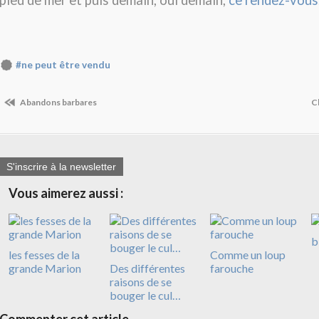
pied de mer et puis demain, oui demain,
ce rendez-vous
#ne peut être vendu
Abandons barbares
C
S'inscrire à la newsletter
Vous aimerez aussi :
b
les fesses de la
Comme un loup
grande Marion
Des différentes
farouche
raisons de se
bouger le cul…