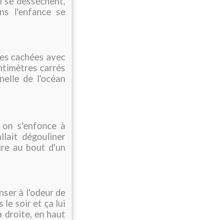
i se dessèchent,
ns l'enfance se
ages cachées avec
ntimètres carrés
elle de l'océan
e on s'enfonce à
llait dégouliner
ire au bout d'un
enser à l'odeur de
 le soir et ça lui
 à droite, en haut