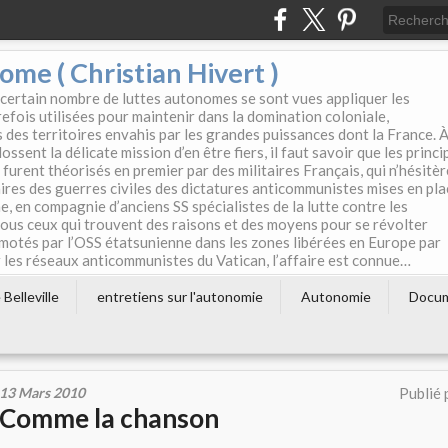
e ( Christian Hivert )
 certain nombre de luttes autonomes se sont vues appliquer les
efois utilisées pour maintenir dans la domination coloniale,
s des territoires envahis par les grandes puissances dont la France. 
ssent la délicate mission d’en être fiers, il faut savoir que les princi
furent théorisés en premier par des militaires Français, qui n’hésitè
aires des guerres civiles des dictatures anticommunistes mises en pla
e, en compagnie d’anciens SS spécialistes de la lutte contre les
tous ceux qui trouvent des raisons et des moyens pour se révolter
motés par l’OSS étatsunienne dans les zones libérées en Europe par
les réseaux anticommunistes du Vatican, l’affaire est connue…
Belleville
entretiens sur l'autonomie
Autonomie
Docu
13 Mars 2010
Publié 
Comme la chanson