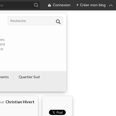
Connexion
+
Créer mon blog
À
pes
rent
ce
ments
Quartier Sud
par
Christian Hivert