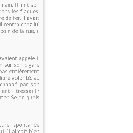
ain. Il finit son
 dans les flaques.
e de fer, il avait
l rentra chez lui
coin de la rue, il
avaient appelé il
r sur son cigare
 pas entièrement
libre volonté, au
 échappé par son
nt tressaillir
ter. Selon quels
iture spontanée
ui, il aimait bien