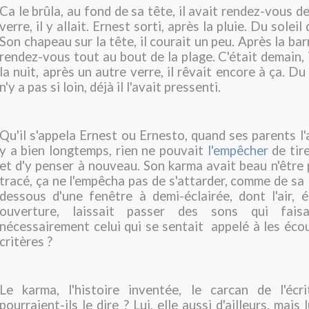
Ca le brûla, au fond de sa tête, il avait rendez-vous dem
verre, il y allait. Ernest sorti, après la pluie. Du soleil
Son chapeau sur la tête, il courait un peu. Après la barr
rendez-vous tout au bout de la plage. C'était demain, i
la nuit, après un autre verre, il rêvait encore à ça. Du 
n'y a pas si loin, déjà il l'avait pressenti.
Qu'il s'appela Ernest ou Ernesto, quand ses parents l'
y a bien longtemps, rien ne pouvait
l'empêcher
de tire
et d'y penser à nouveau. Son karma avait beau n'être
tracé, ça ne l'empêcha pas de s'attarder, comme de sa 
dessous d'une fenêtre à demi-éclairée, dont l'air,
ouverture, laissait passer des sons qui faisaie
nécessairement celui qui se sentait appelé à les écou
critères ?
Le karma, l'histoire inventée, le carcan de l'écr
pourraient-ils le dire ? Lui, elle aussi d'ailleurs, mais l