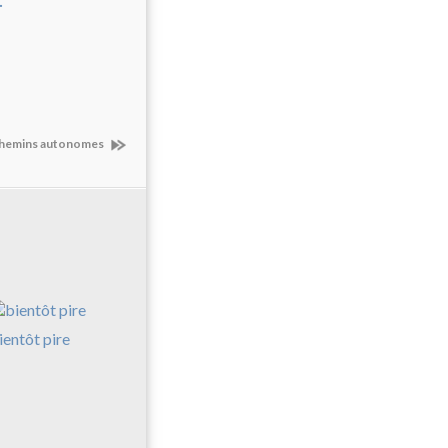
.
hemins autonomes
ientôt pire