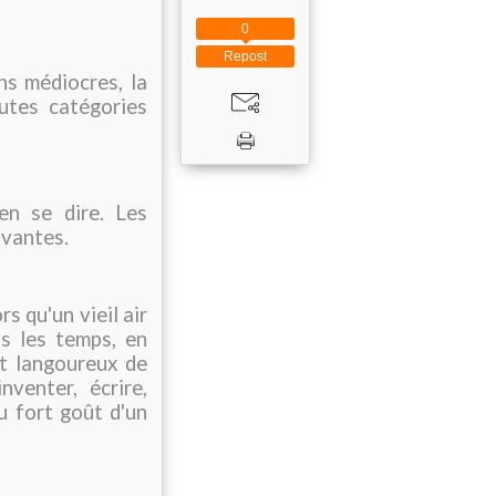
0
Repost
ns médiocres, la
tes catégories
en se dire. Les
uvantes.
s qu'un vieil air
s les temps, en
t langoureux de
nventer, écrire,
u fort goût d'un