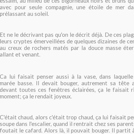
essaim, au milieu de ces bigorneaux noirs et bruns qu
avec pour seule compagnie, une étoile de mer da
prélassant au soleil.
Et ne le décrivant pas qu'on le décrit déjà. De ces pl
leurs cryptes émerveillées de quelques dizaines de ce
au creux de rochers matés par la douce masse étern
allant et venant.
Ca lui faisait penser aussi à la vase, dans laquell
marée basse. Il devait bouger, autrement sa tête a
devant toutes ces fenêtres éclairées, ça le faisait r
moment; ça le rendait joyeux.
C'était chaud, alors c'était trop chaud, ça lui faisait p
soupe dans l'escalier, quand il rentrait chez ses parents
foutait le cafard. Alors là, il pouvait bouger. Il partit