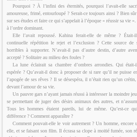
Pourquoi ? À l’infini des éternités, pourquoi l’avait-elle sac
amoureuse, frimé, entourloupé ? Serait-ce toujours ainsi ? Bien sûr 
sur ses études et faire ce qui s’appelait à l’époque « réussir sa vie »
à l’ordre dominant.
Elle l’avait repoussé. Kahina ferait-elle de même ? Était
continuelle répétition le rejet et l’exclusion ? Cette source de 
horribles à supporter. N’avait-il pas d’autre destin, d’autre ave
accepté ? Solitaire au milieu des foules ?
La lune éclairait sa chambre d’ombres arrondies. Qui était-i
espérée ? Qu’avait-il donc à proposer de si rare qu’il ne puisse en 
l’apogée de ses rêves ? Il se désespéra, il n’était rien qu’un créti
devant l’amour de sa vie.
Un pauvre gars n’ayant jamais réussi à intéresser la moindre jeu
se permettant de juger des désirs animaux des autres, et n’assu
Tous les hommes étaient pareils, lui de même. Qu’est-ce qui
différence ? Comment apparaître ?
Comment pouvait-elle le voir autrement ? Un homme, encore u
elle, et se faisant son film. Il écrasa sa clope à moitié fumée, son r