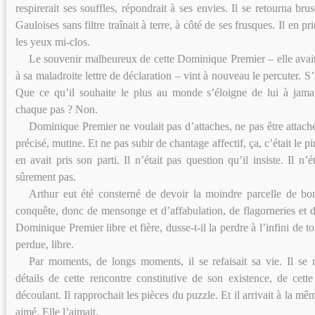
respirerait ses souffles, répondrait à ses envies. Il se retourna b
Gauloises sans filtre traînait à terre, à côté de ses frusques. Il en pri
les yeux mi-clos.
Le souvenir malheureux de cette Dominique Premier – elle avait
à sa maladroite lettre de déclaration – vint à nouveau le percuter. S’i
Que ce qu’il souhaite le plus au monde s’éloigne de lui à jamai
chaque pas ? Non.
Dominique Premier ne voulait pas d’attaches, ne pas être attaché
précisé, mutine. Et ne pas subir de chantage affectif, ça, c’était le pi
en avait pris son parti. Il n’était pas question qu’il insiste. Il n’
sûrement pas.
Arthur eut été consterné de devoir la moindre parcelle de bo
conquête, donc de mensonge et d’affabulation, de flagorneries et de
Dominique Premier libre et fière, dusse-t-il la perdre à l’infini de tou
perdue, libre.
Par moments, de longs moments, il se refaisait sa vie. Il se
détails de cette rencontre constitutive de son existence, de cett
découlant. Il rapprochait les pièces du puzzle. Et il arrivait à la mêm
aimé. Elle l’aimait.