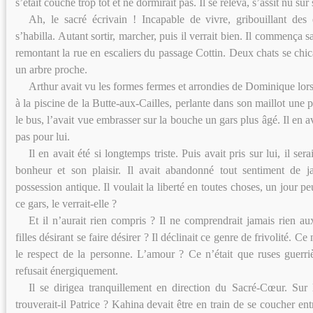
s’était couché trop tôt et ne dormirait pas. Il se releva, s’assit nu sur 
Ah, le sacré écrivain ! Incapable de vivre, gribouillant des 
s’habilla. Autant sortir, marcher, puis il verrait bien. Il commença
remontant la rue en escaliers du passage Cottin. Deux chats se ch
un arbre proche.
Arthur avait vu les formes fermes et arrondies de Dominique lor
à la piscine de la Butte-aux-Cailles, perlante dans son maillot une 
le bus, l’avait vue embrasser sur la bouche un gars plus âgé. Il en av
pas pour lui.
Il en avait été si longtemps triste. Puis avait pris sur lui, il ser
bonheur et son plaisir. Il avait abandonné tout sentiment de ja
possession antique. Il voulait la liberté en toutes choses, un jour peu
ce gars, le verrait-elle ?
Et il n’aurait rien compris ? Il ne comprendrait jamais rien 
filles désirant se faire désirer ? Il déclinait ce genre de frivolité. Ce
le respect de la personne. L’amour ? Ce n’était que ruses guerriè
refusait énergiquement.
Il se dirigea tranquillement en direction du Sacré-Cœur. Sur 
trouverait-il Patrice ? Kahina devait être en train de se coucher en