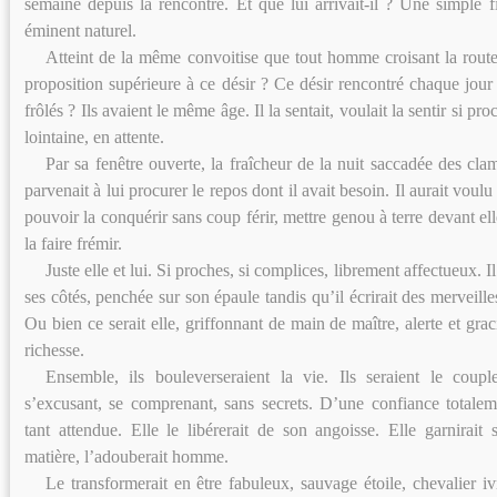
semaine depuis la rencontre. Et que lui arrivait-il ? Une simple 
éminent naturel.
Atteint de la même convoitise que tout homme croisant la route
proposition supérieure à ce désir ? Ce désir rencontré chaque jou
frôlés ? Ils avaient le même âge. Il la sentait, voulait la sentir si p
lointaine, en attente.
Par sa fenêtre ouverte, la fraîcheur de la nuit saccadée des cla
parvenait à lui procurer le repos dont il avait besoin. Il aurait voulu 
pouvoir la conquérir sans coup férir, mettre genou à terre devant elle,
la faire frémir.
Juste elle et lui. Si proches, si complices, librement affectueux. Il
ses côtés, penchée sur son épaule tandis qu’il écrirait des merveill
Ou bien ce serait elle, griffonnant de main de maître, alerte et grac
richesse.
Ensemble, ils bouleverseraient la vie. Ils seraient le coupl
s’excusant, se comprenant, sans secrets. D’une confiance totaleme
tant attendue. Elle le libérerait de son angoisse. Elle garnirait 
matière, l’adouberait homme.
Le transformerait en être fabuleux, sauvage étoile, chevalier ivr