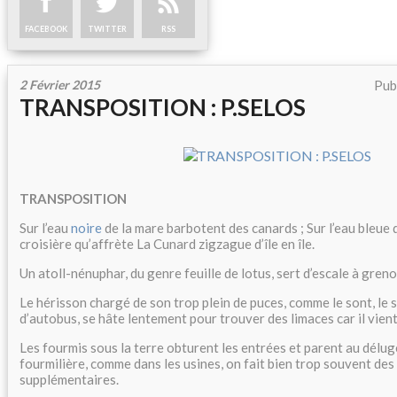
FACEBOOK
TWITTER
RSS
2 Février 2015
Pub
TRANSPOSITION : P.SELOS
TRANSPOSITION
Sur l’eau
noire
de la mare barbotent des canards ; Sur l’eau bleue 
croisière qu’affrète La Cunard zigzague d’île en île.
Un atoll-nénuphar, du genre feuille de lotus, sert d’escale à greno
Le hérisson chargé de son trop plein de puces, comme le sont, le so
d’autobus, se hâte lentement pour trouver des limaces car il vient
Les fourmis sous la terre obturent les entrées et parent au délug
fourmilière, comme dans les usines, on fait bien trop souvent des
supplémentaires.