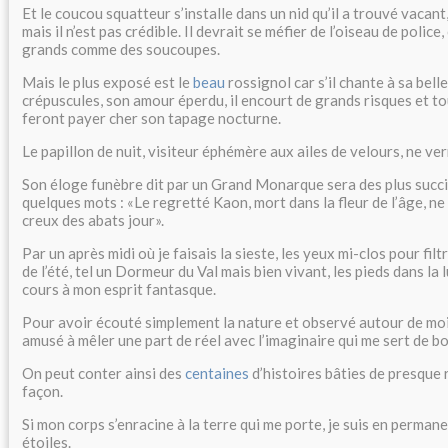
Et le coucou squatteur s’installe dans un nid qu’il a trouvé vacant,
mais il n’est pas crédible. Il devrait se méfier de l’oiseau de police,
grands comme des soucoupes.
Mais le plus exposé est le
beau
rossignol car s’il chante à sa bell
crépuscules, son amour éperdu, il encourt de grands risques et tou
feront payer cher son tapage nocturne.
Le papillon de nuit, visiteur éphémère aux ailes de velours, ne verr
Son éloge funèbre dit par un Grand Monarque sera des plus succi
quelques mots : «Le regretté Kaon, mort dans la fleur de l’âge, ne
creux des abats jour».
Par un après midi où je faisais la sieste, les yeux mi-clos pour filt
de l’été, tel un Dormeur du Val mais bien vivant, les pieds dans la lu
cours à mon esprit fantasque.
Pour avoir écouté simplement la nature et observé autour de moi l’
amusé à mêler une part de réel avec l’imaginaire qui me sert de b
On peut conter ainsi des
centaines
d’histoires bâties de presque r
façon.
Si mon corps s’enracine à la terre qui me porte, je suis en permane
étoiles.