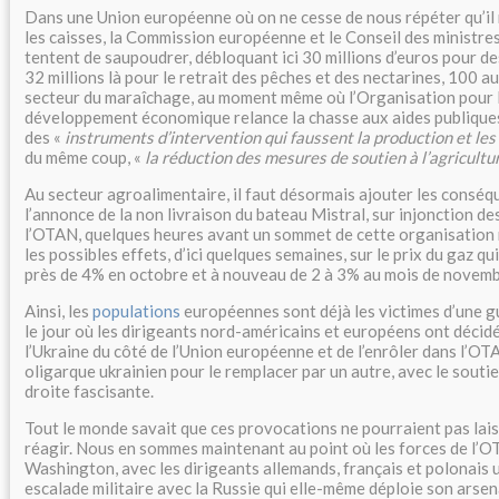
Dans une Union européenne où on ne cesse de nous répéter qu’il 
les caisses, la Commission européenne et le Conseil des ministres 
tentent de saupoudrer, débloquant ici 30 millions d’euros pour d
32 millions là pour le retrait des pêches et des nectarines, 100 aut
secteur du maraîchage, au moment même où l’Organisation pour l
développement économique relance la chasse aux aides publiqu
des «
instruments d’intervention qui faussent la production et le
du même coup, «
la réduction des mesures de soutien à l’agricultur
Au secteur agroalimentaire, il faut désormais ajouter les consé
l’annonce de la non livraison du bateau Mistral, sur injonction de
l’OTAN, quelques heures avant un sommet de cette organisation m
les possibles effets, d’ici quelques semaines, sur le prix du gaz q
près de 4% en octobre et à nouveau de 2 à 3% au mois de novemb
Ainsi, les
populations
européennes sont déjà les victimes d’une g
le jour où les dirigeants nord-américains et européens ont décidé
l’Ukraine du côté de l’Union européenne et de l’enrôler dans l’OT
oligarque ukrainien pour le remplacer par un autre, avec le soutie
droite fascisante.
Tout le monde savait que ces provocations ne pourraient pas lais
réagir. Nous en sommes maintenant au point où les forces de l’O
Washington, avec les dirigeants allemands, français et polonais
escalade militaire avec la Russie qui elle-même déploie son arsena