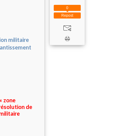
0
Repost
on militaire
éantissement
 « zone
résolution de
ilitaire