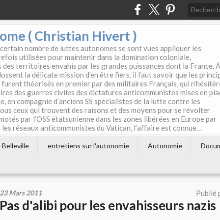
e ( Christian Hivert )
 certain nombre de luttes autonomes se sont vues appliquer les
efois utilisées pour maintenir dans la domination coloniale,
s des territoires envahis par les grandes puissances dont la France. 
ssent la délicate mission d’en être fiers, il faut savoir que les princi
furent théorisés en premier par des militaires Français, qui n’hésitè
aires des guerres civiles des dictatures anticommunistes mises en pla
e, en compagnie d’anciens SS spécialistes de la lutte contre les
tous ceux qui trouvent des raisons et des moyens pour se révolter
motés par l’OSS étatsunienne dans les zones libérées en Europe par
les réseaux anticommunistes du Vatican, l’affaire est connue…
Belleville
entretiens sur l'autonomie
Autonomie
Docu
23 Mars 2011
Publié 
Pas d'alibi pour les envahisseurs nazis