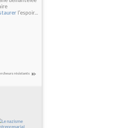
alie démantelée
aire
staurer
l’espoir...
rcheurs résistants