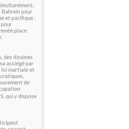
 Simultanément,
u Bahrein pour
e et pacifique :
 pour
ommée place
.
s, des dizaines
ma assiégé par
 loi martiale et
ocratiques,
 mouvement de
ccupation
S. qui y dispose
ticipent