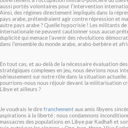
ouvertement à l’occupation militaro-policière du Bahre
aussi portés volontaires pour l’intervention internatio
Ainsi, des régimes directement impliqués dans la répre
pays arabe, prétendraient agir contre répression et m
autre pays arabe ? Quelle hypocrisie ! Les militants de 
internationale ne peuvent cautionner sous aucun prét
duplicité qui menace l’avenir des révolutions démocra
dans l’ensemble du monde arabe, arabo-berbère et afri
En tout cas, et au-delà de la nécessaire évaluation des
stratégiques complexes en jeu, nous devrions nous int
sérieusement sur notre rôle dans la situation actuell
pourrions-nous nous réjouir devant la militarisation c
Libye et ailleurs ?
Je voudrais le dire
franchement
aux amis libyens sincè
aspirations à la liberté : nous condamnons incondition
massacres des populations en Libye par Kadhafi et son