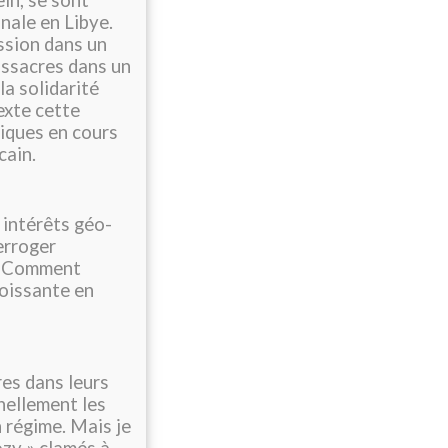
in, se sont
nale en Libye.
ssion dans un
assacres dans un
la solidarité
exte cette
tiques en cours
cain.
 intérêts géo-
erroger
e. Comment
roissante en
res dans leurs
nellement les
 régime. Mais je