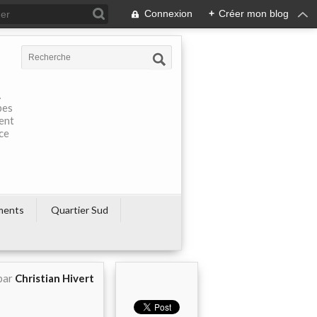
Connexion
+
Créer mon blog
À
pes
rent
ce
ments
Quartier Sud
par
Christian Hivert