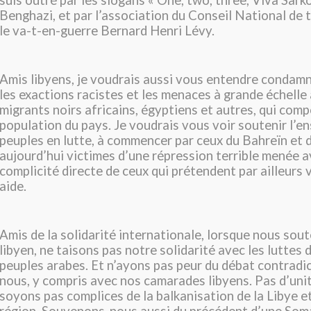
suis outré par les slogans « One, two, three, Viva Sark
Benghazi, et par l’association du Conseil National de 
le va-t-en-guerre Bernard Henri Lévy.
Amis libyens, je voudrais aussi vous entendre condam
les exactions racistes et les menaces à grande échelle 
migrants noirs africains, égyptiens et autres, qui comp
population du pays. Je voudrais vous voir soutenir l’e
peuples en lutte, à commencer par ceux du Bahreïn et 
aujourd’hui victimes d’une répression terrible menée a
complicité directe de ceux qui prétendent par ailleurs 
aide.
Amis de la solidarité internationale, lorsque nous sou
libyen, ne taisons pas notre solidarité avec les luttes 
peuples arabes. Et n’ayons pas peur du débat contradi
nous, y compris avec nos camarades libyens. Pas d’uni
soyons pas complices de la balkanisation de la Libye et