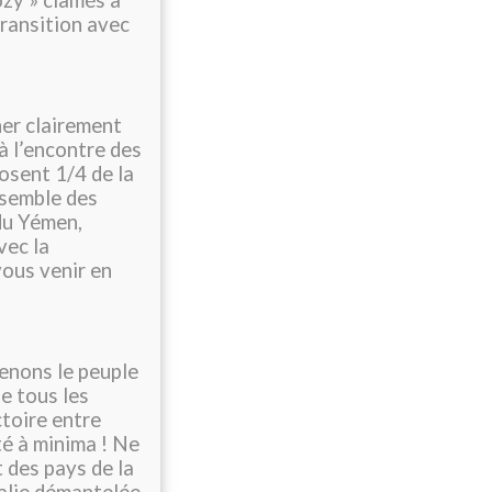
ozy » clamés à
transition avec
ner clairement
à l’encontre des
osent 1/4 de la
nsemble des
du Yémen,
vec la
vous venir en
tenons le peuple
de tous les
ctoire entre
té à minima ! Ne
 des pays de la