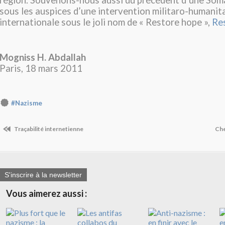
région. Souvenons-nous aussi du précédent d’une Som
sous les auspices d’une intervention militaro-humanit
internationale sous le joli nom de « Restore hope »,
Re
Mogniss H. Abdallah
Paris, 18 mars 2011
#Nazisme
Traçabilité internetienne
Che
S'inscrire à la newsletter
Vous aimerez aussi :