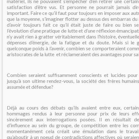
matériel, ils ne pouvaient s’empêcher d’en retirer une certai
satisfaction d’être vus. Et personne ne pourrait jamais dir
important. Faire ce qu’il faut pour toujours en imposer aux autr
que la moyenne, s’imaginer flotter au dessus des embarras du
d’avoir toujours fait ce qu’il était juste de faire ou bien 
l’évolution d’une pratique de lutte et d’une réflexion émancipat
n’y avait rien à gratter véritablement dans l’histoire, éventue
dépenses d’énergie, de la fatigue et du doute. Mais si le 
quelconque poids à l’avenir, combien se comporteraient comme
aristocrates de la lutte
et réclameraient des avantages pour sa
Combien seraient suffisamment conscients et lucides pour
jusqu’à son ultime rendez-vous, la société des frères humain
assumée et défendue?
Déjà au cours des débats qu’ils avaient entre eux, certain
hommages rendus à leur personne pour prix de leurs eff
sincèrement aux interrogations posées. Il en résultait 
d’influence au sein du groupe, de compétition entre les c
momentanément cela créait une émulation dans le travail 
qu’aboutir à un noeud de contradictions affectives où seraien