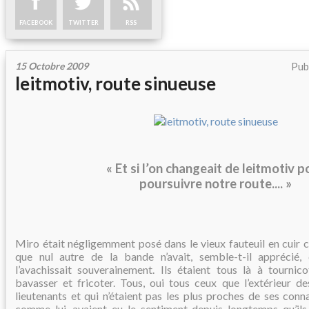
FACEBOOK
TWITTER
RSS
15 Octobre 2009
Pub
leitmotiv, route sinueuse
« Et si l’on changeait de leitmotiv p
poursuivre notre route.... »
Miro était négligemment posé dans le vieux fauteuil en cuir 
que nul autre de la bande n’avait, semble-t-il apprécié, 
l’avachissait souverainement. Ils étaient tous là à tournico
bavasser et fricoter. Tous, oui tous ceux que l’extérieur 
lieutenants et qui n’étaient pas les plus proches de ses conn
comme lui, avaient eu le sentiment depuis longtemps qu’ils 