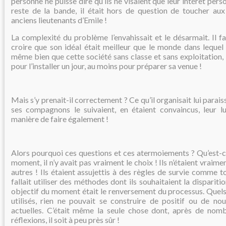
personne ne puisse dire qu’ils ne visaient que leur intérêt pers
reste de la bande, il était hors de question de toucher aux 
anciens lieutenants d’Emile !
La complexité du problème l’envahissait et le désarmait. Il 
croire que son idéal était meilleur que le monde dans lequel il
même bien que cette société sans classe et sans exploitation
pour l’installer un jour, au moins pour préparer sa venue !
Mais s’y prenait-il correctement ? Ce qu’il organisait lui parais
ses compagnons le suivaient, en étaient convaincus, leur lut
manière de faire également !
Alors pourquoi ces questions et ces atermoiements ? Qu’est-ce
moment, il n’y avait pas vraiment le choix ! Ils n’étaient vraiment
autres ! Ils étaient assujettis à des règles de survie comme to
fallait utiliser des méthodes dont ils souhaitaient la disparitio
objectif du moment était le renversement du processus. Quels
utilisés, rien ne pouvait se construire de positif ou de n
actuelles. C’était même la seule chose dont, après de nom
réflexions, il soit à peu près sûr !