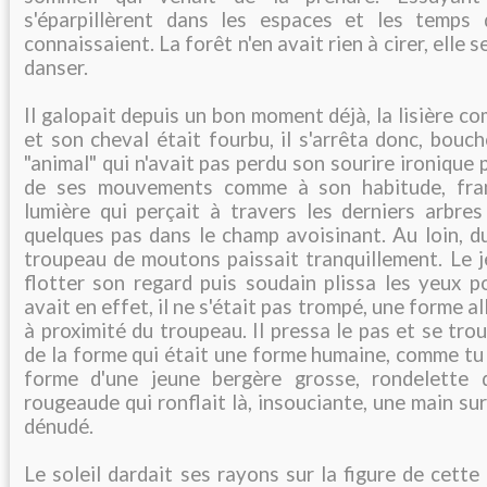
s'éparpillèrent dans les espaces et les temps 
connaissaient. La forêt n'en avait rien à cirer, elle 
danser.
Il galopait depuis un bon moment déjà, la lisière c
et son cheval était fourbu, il s'arrêta donc, bou
"animal" qui n'avait pas perdu son sourire ironique pu
de ses mouvements comme à son habitude, fran
lumière qui perçait à travers les derniers arbres
quelques pas dans le champ avoisinant. Au loin, du
troupeau de moutons paissait tranquillement. Le 
flotter son regard puis soudain plissa les yeux po
avait en effet, il ne s'était pas trompé, une forme a
à proximité du troupeau. Il pressa le pas et se tro
de la forme qui était une forme humaine, comme tu d
forme d'une jeune bergère grosse, rondelette d
rougeaude qui ronflait là, insouciante, une main sur
dénudé.
Le soleil dardait ses rayons sur la figure de cette