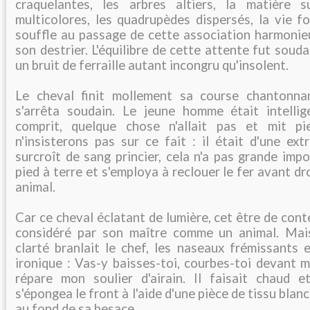
craquelantes, les arbres altiers, la matière s
multicolores, les quadrupèdes dispersés, la vie fo
souffle au passage de cette association harmonieu
son destrier. L'équilibre de cette attente fut sou
un bruit de ferraille autant incongru qu'insolent.
Le cheval finit mollement sa course chantonna
s'arrêta soudain. Le jeune homme était intellige
comprit, quelque chose n'allait pas et mit p
n'insisterons pas sur ce fait : il était d'une ex
surcroît de sang princier, cela n'a pas grande impo
pied à terre et s'employa à reclouer le fer avant d
animal.
Car ce cheval éclatant de lumière, cet être de cont
considéré par son maître comme un animal. Mais
clarté branlait le chef, les naseaux frémissants 
ironique : Vas-y baisses-toi, courbes-toi devant 
répare mon soulier d'airain. Il faisait chaud 
s'épongea le front à l'aide d'une pièce de tissu blan
au fond de sa besace.