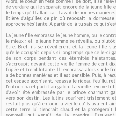
Alors, le coeur en fête comme il se doit, il se relev
de verdure qui le séparait encore de la jeune fille 
le temps qu'il fallait car il avait de bonnes manières
litière d'aiguilles de pin où reposait la dormeus
approche hésitante. A partir de là tu sais ce qui s'est
La jeune fille embrassa le jeune homme, ou le contrai
le mieux ; et le jeune homme se réveilla, ou plutôt 
être. Bref, ils se réveillèrent et la jeune fille s
qu'elle occupait depuis si longtemps que celle-ci g
de son corps pendant des éternités haletante
s'accroupit devant cette vieille femme de cent di
fripée et tremblotante. Il l'embrassa alors sur le front
a de bonnes manières et il est sensible. Puis, à recu
cet espace agonisant, repassa le rideau feuillu, re
l'enfourcha et partit au galop. La vieille femme fût
d'avoir été embrassée par le prince charmant g
vers son destin. Les lutins sourirent tristement et
restait plus qu'à enfouir la vieille qu'ils avaient ai
cette terre lui tiendrait chaud et la protégerait l
sommeil qui venait de la prendre. Essuyant 