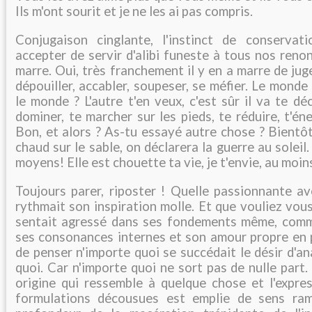
Ils m'ont sourit et je ne les ai pas compris.
Conjugaison cinglante, l'instinct de conservat
accepter de servir d'alibi funeste à tous nos reno
marre. Oui, très franchement il y en a marre de juge
dépouiller, accabler, soupeser, se méfier. Le monde
le monde ? L'autre t'en veux, c'est sûr il va te dé
dominer, te marcher sur les pieds, te réduire, t'én
Bon, et alors ? As-tu essayé autre chose ? Bientôt 
chaud sur le sable, on déclarera la guerre au solei
moyens! Elle est chouette ta vie, je t'envie, au moin
Toujours parer, riposter ! Quelle passionnante av
rythmait son inspiration molle. Et que vouliez vous d
sentait agressé dans ses fondements même, comme
ses consonances internes et son amour propre en pa
de penser n'importe quoi se succédait le désir d'an
quoi. Car n'importe quoi ne sort pas de nulle part.
origine qui ressemble à quelque chose et l'expr
formulations décousues est emplie de sens rami