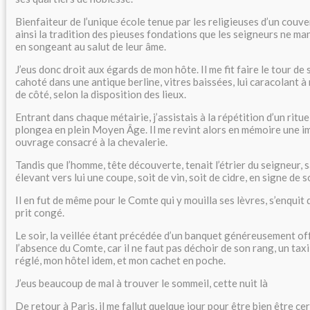
Bienfaiteur de l’unique école tenue par les religieuses d’un couven
ainsi la tradition des pieuses fondations que les seigneurs ne ma
en songeant au salut de leur âme.
J’eus donc droit aux égards de mon hôte. Il me fit faire le tour de
cahoté dans une antique berline, vitres baissées, lui caracolant 
de côté, selon la disposition des lieux.
Entrant dans chaque métairie, j’assistais à la répétition d’un ritu
plongea en plein Moyen Âge. Il me revint alors en mémoire une i
ouvrage consacré à la chevalerie.
Tandis que l’homme, tête découverte, tenait l’étrier du seigneur,
élevant vers lui une coupe, soit de vin, soit de cidre, en signe de 
Il en fut de même pour le Comte qui y mouilla ses lèvres, s’enquit 
prit congé.
Le soir, la veillée étant précédée d’un banquet généreusement of
l’absence du Comte, car il ne faut pas déchoir de son rang, un tax
réglé, mon hôtel idem, et mon cachet en poche.
J’eus beaucoup de mal à trouver le sommeil, cette nuit là
De retour à Paris, il me fallut quelque jour pour être bien être cer