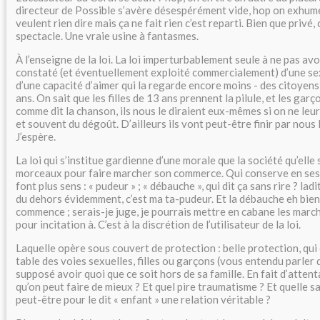
directeur de Possible s’avère désespérément vide, hop on exhum
veulent rien dire mais ça ne fait rien c’est reparti. Bien que privé, 
spectacle. Une vraie usine à fantasmes.
À l’enseigne de la loi. La loi imperturbablement seule à ne pas avoi
constaté (et éventuellement exploité commercialement) d’une sex
d’une capacité d’aimer qui la regarde encore moins - des citoyen
ans. On sait que les filles de 13 ans prennent la pilule, et les gar
comme dit la chanson, ils nous le diraient eux-mêmes si on ne leur
et souvent du dégoût. D’ailleurs ils vont peut-être finir par nous l
J’espère.
La loi qui s’institue gardienne d’une morale que la société qu’elle 
morceaux pour faire marcher son commerce. Qui conserve en ses 
font plus sens : « pudeur » ; « débauche », qui dit ça sans rire ? lad
du dehors évidemment, c’est ma ta-pudeur. Et la débauche eh bien,
commence ; serais-je juge, je pourrais mettre en cabane les marc
pour incitation à. C’est à la discrétion de l’utilisateur de la loi.
Laquelle opère sous couvert de protection : belle protection, qu
table des voies sexuelles, filles ou garçons (vous entendu parler 
supposé avoir quoi que ce soit hors de sa famille. En fait d’attent
qu’on peut faire de mieux ? Et quel pire traumatisme ? Et quelle sal
peut-être pour le dit « enfant » une relation véritable ?