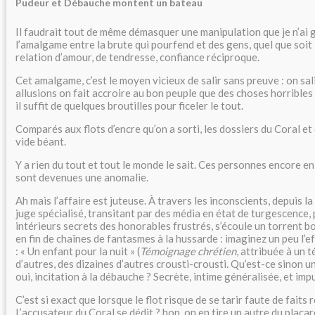
Pudeur et Débauche montent un bateau
Il faudrait tout de même démasquer une manipulation que je n’ai 
l’amalgame entre la brute qui pourfend et des gens, quel que soit 
relation d’amour, de tendresse, confiance réciproque.
Cet amalgame, c’est le moyen vicieux de salir sans preuve : on sali
allusions on fait accroire au bon peuple que des choses horribles
il suffit de quelques broutilles pour ficeler le tout.
Comparés aux flots d’encre qu’on a sorti, les dossiers du Coral et
vide béant.
Y a rien du tout et tout le monde le sait. Ces personnes encore en
sont devenues une anomalie.
Ah mais l’affaire est juteuse. À travers les inconscients, depuis l
juge spécialisé, transitant par des média en état de turgescence,
intérieurs secrets des honorables frustrés, s’écoule un torrent 
en fin de chaînes de fantasmes à la hussarde : imaginez un peu l’
: « Un enfant pour la nuit » (
Témoignage chrétien
, attribuée à un 
d’autres, des dizaines d’autres crousti-crousti. Qu’est-ce sinon un
oui, incitation à la débauche ? Secrète, intime généralisée, et imp
C’est si exact que lorsque le flot risque de se tarir faute de faits r
L’accusateur du Coral se dédit ? hop, on en tire un autre du placar