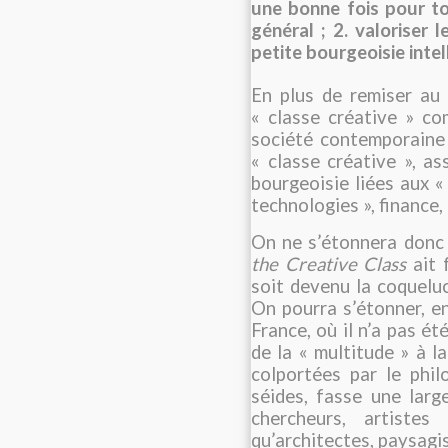
une bonne fois pour tou
général ; 2. valoriser l
petite bourgeoisie intel
En plus de remiser au 
« classe créative » c
société contemporaine »
« classe créative », as
bourgeoisie liées aux «
technologies », finance, c
On ne s’étonnera donc 
the Creative Class
ait 
soit devenu la coqueluc
On pourra s’étonner, en
France, où il n’a pas ét
de la « multitude » à l
colportées par le phi
séides, fasse une large
chercheurs, artiste
qu’architectes, paysagis