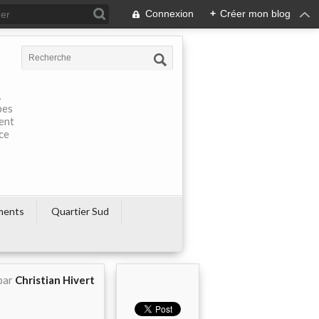
Connexion
+
Créer mon blog
À
pes
rent
ce
ments
Quartier Sud
par
Christian Hivert