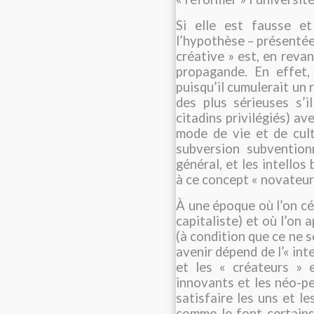
Si elle est fausse et
l’hypothèse – présentée
créative » est, en revan
propagande. En effet,
puisqu’il cumulerait un 
des plus sérieuses s’i
citadins privilégiés) av
mode de vie et de cult
subversion subvention
général, et les intellos 
à ce concept « novateur 
À une époque où l’on cé
capitaliste) et où l’on 
(à condition que ce ne so
avenir dépend de l’« in
et les « créateurs » e
innovants et les néo-pe
satisfaire les uns et le
comme le font certains 