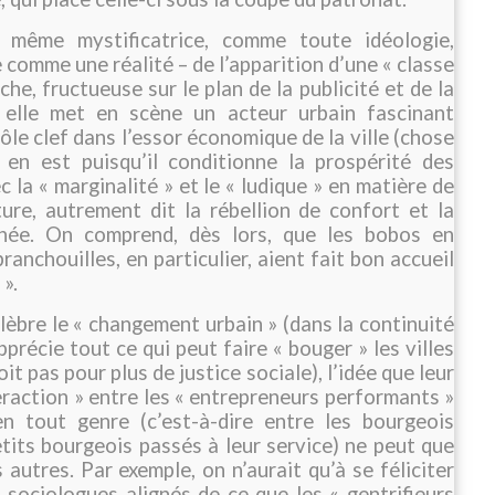
 même mystificatrice, comme toute idéologie,
 comme une réalité – de l’apparition d’une « classe
che, fructueuse sur le plan de la publicité et de la
 elle met en scène un acteur urbain fascinant
rôle clef dans l’essor économique de la ville (chose
l en est puisqu’il conditionne la prospérité des
ec la « marginalité » et le « ludique » en matière de
ure, autrement dit la rébellion de confort et la
née. On comprend, dès lors, que les bobos en
branchouilles, en particulier, aient fait bon accueil
».
lèbre le « changement urbain » (dans la continuité
apprécie tout ce qui peut faire « bouger » les villes
it pas pour plus de justice sociale), l’idée que leur
teraction » entre les « entrepreneurs performants »
n tout genre (c’est-à-dire entre les bourgeois
tits bourgeois passés à leur service) ne peut que
s autres. Par exemple, on n’aurait qu’à se féliciter
sociologues alignés de ce que les « gentrifieurs