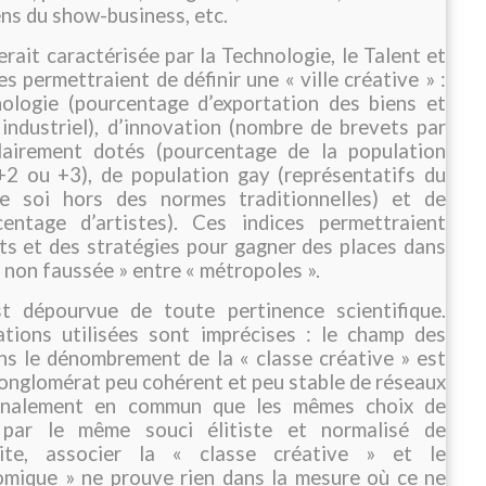
ens du show-business, etc.
erait caractérisée par la Technologie, le Talent et
es permettraient de définir une « ville créative » :
ologie (pourcentage d’exportation des biens et
industriel), d’innovation (nombre de brevets par
olairement dotés (pourcentage de la population
2 ou +3), de population gay (représentatifs du
de soi hors des normes traditionnelles) et de
ntage d’artistes). Ces indices permettraient
ts et des stratégies pour gagner des places dans
t non faussée » entre « métropoles ».
t dépourvue de toute pertinence scientifique.
ations utilisées sont imprécises : le champ des
ns le dénombrement de la « classe créative » est
 conglomérat peu cohérent et peu stable de réseaux
 finalement en commun que les mêmes choix de
par le même souci élitiste et normalisé de
ite, associer la « classe créative » et le
mique » ne prouve rien dans la mesure où ce ne