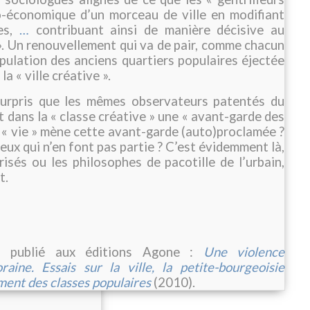
o-économique d’un morceau de ville en modifiant
es,
…
contribuant ainsi de manière décisive au
. Un renouvellement qui va de pair, comme chacun
population des anciens quartiers populaires éjectée
la « ville créative ».
urpris que les mêmes observateurs patentés du
 dans la « classe créative » une « avant-garde des
e « vie » mène cette avant-garde (auto)proclamée ?
ceux qui n’en font pas partie ? C’est évidemment là,
isés ou les philosophes de pacotille de l’urbain,
t.
 a publié aux éditions Agone :
Une violence
ne. Essais sur la ville, la petite-bourgeoisie
ement des classes populaires
(2010).