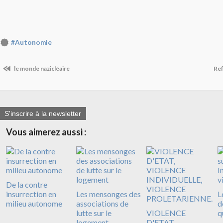
#Autonomie
le monde nazicléaire
Ref
S'inscrire à la newsletter
Vous aimerez aussi :
De la contre
insurrection en
Les mensonges des
L
milieu autonome
associations de
d
lutte sur le
VIOLENCE
q
logement
D'ETAT,