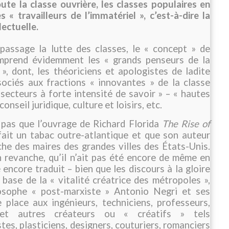
te la classe ouvrière, les classes populaires en
es « travailleurs de l’immatériel », c’est-à-dire la
lectuelle.
passage la lutte des classes, le « concept » de
omprend évidemment les « grands penseurs de la
, dont, les théoriciens et apologistes de ladite
sociés aux fractions « innovantes » de la classe
 secteurs à forte intensité de savoir » – « hautes
onseil juridique, culture et loisirs, etc.
pas que l’ouvrage de Richard Florida
The Rise of
fait un tabac outre-atlantique et que son auteur
he des maires des grandes villes des États-Unis.
 revanche, qu’il n’ait pas été encore de même en
é encore traduit – bien que les discours à la gloire
a base de la « vitalité créatrice des métropoles »,
losophe « post-marxiste » Antonio Negri et ses
 place aux ingénieurs, techniciens, professeurs,
s et autres créateurs ou « créatifs » tels
tes, plasticiens, designers, couturiers, romanciers