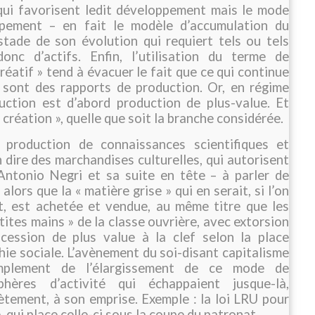
 qui favorisent ledit développement mais le mode
ppement – en fait le modèle d’accumulation du
stade de son évolution qui requiert tels ou tels
onc d’actifs. Enfin, l’utilisation du terme de
créatif » tend à évacuer le fait que ce qui continue
é sont des rapports de production. Or, en régime
duction est d’abord production de plus-value. Et
« création », quelle que soit la branche considérée.
a production de connaissances scientifiques et
n dire des marchandises culturelles, qui autorisent
Antonio Negri et sa suite en tête – à parler de
 alors que la « matière grise » qui en serait, si l’on
t, est achetée et vendue, au même titre que les
etites mains » de la classe ouvrière, avec extorsion
ocession de plus value à la clef selon la place
hie sociale. L’avènement du soi-disant capitalisme
implement de l’élargissement de ce mode de
ères d’activité qui échappaient jusque-là,
tement, à son emprise. Exemple : la loi LRU pour
, qui place celle-ci sous la coupe du patronat.