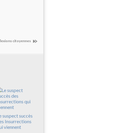
lexions citoyennes
e suspect succès
es Insurrections
ui viennent