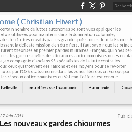
e ( Christian Hivert )
 certain nombre de luttes autonomes se sont vues appliquer les
efois utilisées pour maintenir dans la domination coloniale,
s des territoires envahis par les grandes puissances dont la France. 
ssent la délicate mission d’en être fiers, il faut savoir que les princi
furent théorisés en premier par des militaires Français, qui n’hésitè
aires des guerres civiles des dictatures anticommunistes mises en pla
e, en compagnie d’anciens SS spécialistes de la lutte contre les
tous ceux qui trouvent des raisons et des moyens pour se révolter
motés par l’OSS étatsunienne dans les zones libérées en Europe par
les réseaux anticommunistes du Vatican, l’affaire est connue…
Belleville
entretiens sur l'autonomie
Autonomie
Docu
27 Juin 2011
Publié 
Les nouveaux gardes chiourmes