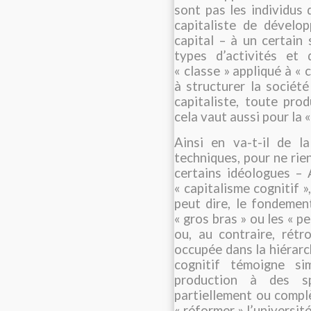
sont pas les individus
capitaliste de dévelo
capital – à un certain 
types d’activités et d
« classe » appliqué à « 
à structurer la sociét
capitaliste, toute pro
cela vaut aussi pour la 
Ainsi en va-t-il de l
techniques, pour ne rie
certains idéologues – 
« capitalisme cognitif »,
peut dire, le fondemen
« gros bras » ou les « p
ou, au contraire, rétr
occupée dans la hiérarc
cognitif témoigne s
production à des sph
partiellement ou complè
« réformer » l’université